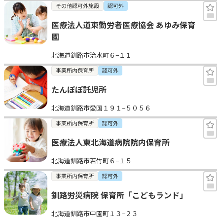
その他認可外施設
認可外
医療法人道東勤労者医療協会 あゆみ保育
園
北海道釧路市治水町６−１１
事業所内保育所
認可外
たんぽぽ託児所
北海道釧路市愛国１９１−５０５６
事業所内保育所
認可外
医療法人東北海道病院院内保育所
北海道釧路市若竹町６−１５
事業所内保育所
認可外
釧路労災病院 保育所「こどもランド」
北海道釧路市中園町１３−２３