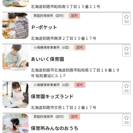
北海道釧路市昭和南５丁目１５番２１号
家庭的保育所（認可）
認可
Ｐ−ポケット
北海道釧路市興津２丁目３０番１７号
小規模保育事業所（A型）
認可
あいいく保育園
北海道釧路市北海道釧路市昭和南３丁目１６番１９
号 昭和農協ビル１Ｆ
小規模保育事業所（A型）
認可
保育園キッズランド
北海道釧路市文苑１丁目２２番１７号
家庭的保育所（認可）
認可
保育所みんなのおうち