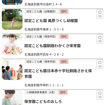
北海道釧路市白金町２４−６
見学日記
認定こども園（幼稚園型）
認可
認定こども園 美原つくし幼稚園
メッセージ
北海道釧路市美原１−５０−８
おすすめの園
認定こども園（保育所型）
認可
認定こども園釧路わかくさ保育園
エンクルの特徴と活用方法
コラム
北海道釧路市武佐４−２６−２
お知らせ
認定こども園（保育所型）
認可
認定こども園日本赤十字社釧路さかえ保
育園
北海道釧路市幸町１１−１−１
小規模保育事業所（A型）
認可
保育園こどものおしろ