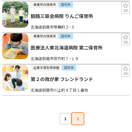
事業所内保育所
認可外
釧路三慈会病院 りんご保育所
北海道釧路市幣舞町２−５
事業所内保育所
認可外
医療法人東北海道病院 第二保育所
北海道釧路市若竹町７−１９
企業主導型保育園
認可外
第２の我が家 フレンドランド
北海道釧路市川上町８丁目１番地
1
2