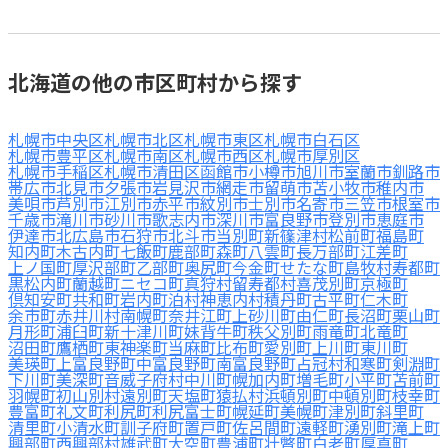
北海道の他の市区町村から探す
札幌市中央区
札幌市北区
札幌市東区
札幌市白石区
札幌市豊平区
札幌市南区
札幌市西区
札幌市厚別区
札幌市手稲区
札幌市清田区
函館市
小樽市
旭川市
室蘭市
釧路市
帯広市
北見市
夕張市
岩見沢市
網走市
留萌市
苫小牧市
稚内市
美唄市
芦別市
江別市
赤平市
紋別市
士別市
名寄市
三笠市
根室市
千歳市
滝川市
砂川市
歌志内市
深川市
富良野市
登別市
恵庭市
伊達市
北広島市
石狩市
北斗市
当別町
新篠津村
松前町
福島町
知内町
木古内町
七飯町
鹿部町
森町
八雲町
長万部町
江差町
上ノ国町
厚沢部町
乙部町
奥尻町
今金町
せたな町
島牧村
寿都町
黒松内町
蘭越町
ニセコ町
真狩村
留寿都村
喜茂別町
京極町
倶知安町
共和町
岩内町
泊村
神恵内村
積丹町
古平町
仁木町
余市町
赤井川村
南幌町
奈井江町
上砂川町
由仁町
長沼町
栗山町
月形町
浦臼町
新十津川町
妹背牛町
秩父別町
雨竜町
北竜町
沼田町
鷹栖町
東神楽町
当麻町
比布町
愛別町
上川町
東川町
美瑛町
上富良野町
中富良野町
南富良野町
占冠村
和寒町
剣淵町
下川町
美深町
音威子府村
中川町
幌加内町
増毛町
小平町
苫前町
羽幌町
初山別村
遠別町
天塩町
猿払村
浜頓別町
中頓別町
枝幸町
豊富町
礼文町
利尻町
利尻富士町
幌延町
美幌町
津別町
斜里町
清里町
小清水町
訓子府町
置戸町
佐呂間町
遠軽町
湧別町
滝上町
興部町
西興部村
雄武町
大空町
豊浦町
壮瞥町
白老町
厚真町