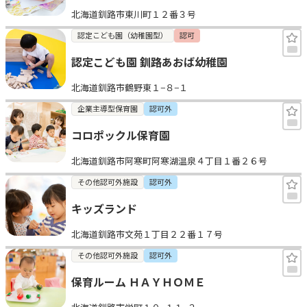
北海道釧路市東川町１２番３号
認定こども園（幼稚園型）
認可
認定こども園 釧路あおば幼稚園
北海道釧路市鶴野東１−８−１
企業主導型保育園
認可外
コロポックル保育園
北海道釧路市阿寒町阿寒湖温泉４丁目１番２６号
その他認可外施設
認可外
キッズランド
北海道釧路市文苑１丁目２２番１７号
その他認可外施設
認可外
保育ルーム ＨＡＹＨＯＭＥ