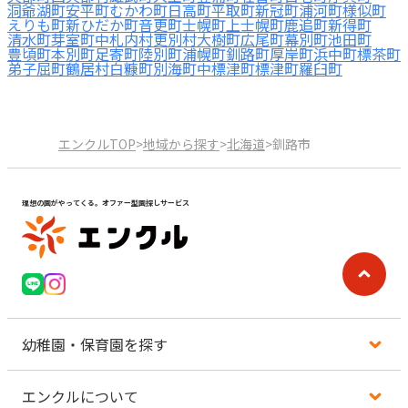
洞爺湖町
安平町
むかわ町
日高町
平取町
新冠町
浦河町
様似町
えりも町
新ひだか町
音更町
士幌町
上士幌町
鹿追町
新得町
清水町
芽室町
中札内村
更別村
大樹町
広尾町
幕別町
池田町
豊頃町
本別町
足寄町
陸別町
浦幌町
釧路町
厚岸町
浜中町
標茶町
弟子屈町
鶴居村
白糠町
別海町
中標津町
標津町
羅臼町
エンクルTOP
>
地域から探す
>
北海道
>
釧路市
理想の園がやってくる。オファー型園探しサービス
幼稚園・保育園を探す
エンクルについて