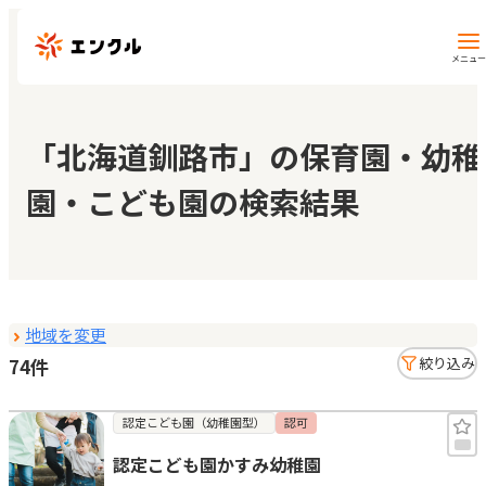
メニュー
保育園・幼稚園を探す
「北海道釧路市」の保育園・幼稚
園・こども園の検索結果
地図から探す
地域から探す
地域を変更
マイページ
74件
絞り込み
閲覧履歴
認定こども園（幼稚園型）
認可
認定こども園かすみ幼稚園
お気に入り