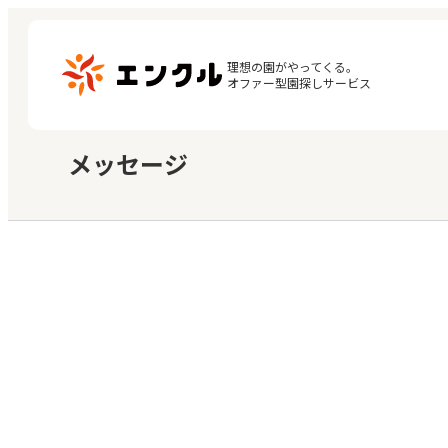
理想の園がやってくる。

オファー型園探しサービス
メッセージ
マ
保育園・幼稚園を探す
閲
地図から探す
お
地域から探す