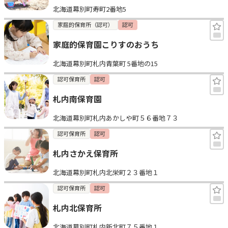
北海道幕別町寿町2番地5
見学日記
家庭的保育所（認可）
認可
家庭的保育園こりすのおうち
メッセージ
北海道幕別町札内青葉町 5番地の15
おすすめの園
認可保育所
認可
札内南保育園
エンクルの特徴と活用方法
コラム
北海道幕別町札内あかしや町５６番地７３
お知らせ
認可保育所
認可
札内さかえ保育所
北海道幕別町札内北栄町２３番地１
認可保育所
認可
札内北保育所
北海道幕別町札内新北町７５番地１