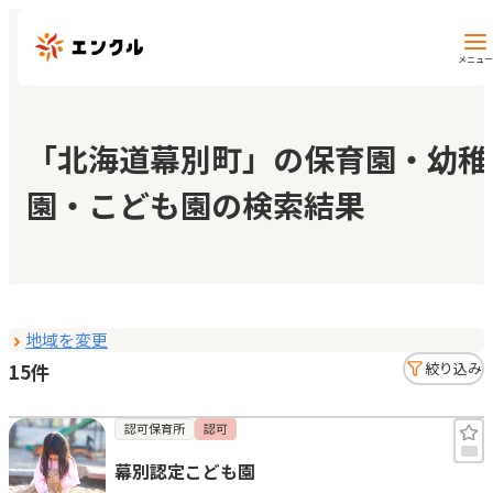
メニュー
保育園・幼稚園を探す
「北海道幕別町」の保育園・幼稚
園・こども園の検索結果
地図から探す
地域から探す
地域を変更
マイページ
15件
絞り込み
閲覧履歴
認可保育所
認可
幕別認定こども園
お気に入り