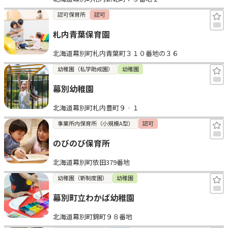
認可保育所
認可
札内青葉保育園
北海道幕別町札内青葉町３１０番地の３６
幼稚園（私学助成園）
幼稚園
幕別幼稚園
北海道幕別町札内豊町９‐１
事業所内保育所（小規模A型）
認可
のびのび保育所
北海道幕別町依田379番地
幼稚園（新制度園）
幼稚園
幕別町立わかば幼稚園
北海道幕別町錦町９８番地