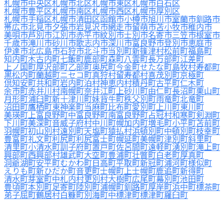
札幌市中央区
札幌市北区
札幌市東区
札幌市白石区
札幌市豊平区
札幌市南区
札幌市西区
札幌市厚別区
札幌市手稲区
札幌市清田区
函館市
小樽市
旭川市
室蘭市
釧路市
帯広市
北見市
夕張市
岩見沢市
網走市
留萌市
苫小牧市
稚内市
美唄市
芦別市
江別市
赤平市
紋別市
士別市
名寄市
三笠市
根室市
千歳市
滝川市
砂川市
歌志内市
深川市
富良野市
登別市
恵庭市
伊達市
北広島市
石狩市
北斗市
当別町
新篠津村
松前町
福島町
知内町
木古内町
七飯町
鹿部町
森町
八雲町
長万部町
江差町
上ノ国町
厚沢部町
乙部町
奥尻町
今金町
せたな町
島牧村
寿都町
黒松内町
蘭越町
ニセコ町
真狩村
留寿都村
喜茂別町
京極町
倶知安町
共和町
岩内町
泊村
神恵内村
積丹町
古平町
仁木町
余市町
赤井川村
南幌町
奈井江町
上砂川町
由仁町
長沼町
栗山町
月形町
浦臼町
新十津川町
妹背牛町
秩父別町
雨竜町
北竜町
沼田町
鷹栖町
東神楽町
当麻町
比布町
愛別町
上川町
東川町
美瑛町
上富良野町
中富良野町
南富良野町
占冠村
和寒町
剣淵町
下川町
美深町
音威子府村
中川町
幌加内町
増毛町
小平町
苫前町
羽幌町
初山別村
遠別町
天塩町
猿払村
浜頓別町
中頓別町
枝幸町
豊富町
礼文町
利尻町
利尻富士町
幌延町
美幌町
津別町
斜里町
清里町
小清水町
訓子府町
置戸町
佐呂間町
遠軽町
湧別町
滝上町
興部町
西興部村
雄武町
大空町
豊浦町
壮瞥町
白老町
厚真町
洞爺湖町
安平町
むかわ町
日高町
平取町
新冠町
浦河町
様似町
えりも町
新ひだか町
音更町
士幌町
上士幌町
鹿追町
新得町
清水町
芽室町
中札内村
更別村
大樹町
広尾町
幕別町
池田町
豊頃町
本別町
足寄町
陸別町
浦幌町
釧路町
厚岸町
浜中町
標茶町
弟子屈町
鶴居村
白糠町
別海町
中標津町
標津町
羅臼町