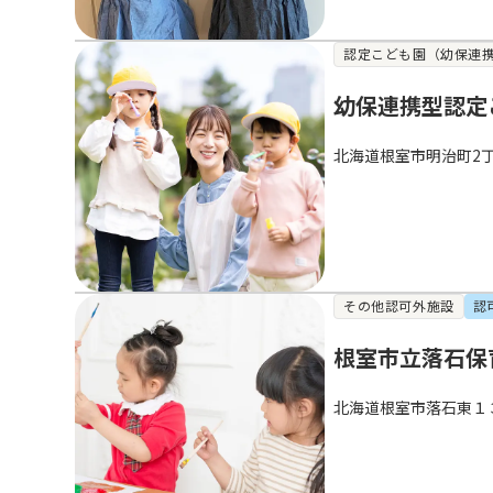
認定こども園（幼保連
幼保連携型認定
北海道根室市明治町2丁
その他認可外施設
認
根室市立落石保
北海道根室市落石東１