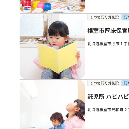
その他認可外施設
認
根室市厚床保育
北海道根室市厚床１丁
その他認可外施設
認
託児所 ハピハ
北海道根室市光和町２