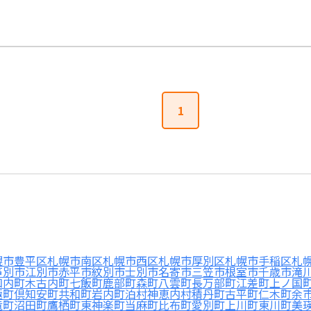
1
幌市豊平区
札幌市南区
札幌市西区
札幌市厚別区
札幌市手稲区
札
芦別市
江別市
赤平市
紋別市
士別市
名寄市
三笠市
根室市
千歳市
滝
知内町
木古内町
七飯町
鹿部町
森町
八雲町
長万部町
江差町
上ノ国
極町
倶知安町
共和町
岩内町
泊村
神恵内村
積丹町
古平町
仁木町
余
竜町
沼田町
鷹栖町
東神楽町
当麻町
比布町
愛別町
上川町
東川町
美