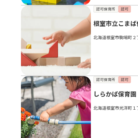
認可保育所
認可
根室市立こまば
北海道根室市駒場町２
認可保育所
認可
しらかば保育園
北海道根室市光洋町１