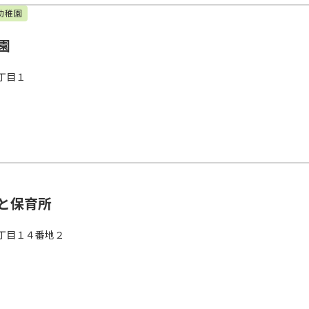
幼稚園
園
丁目１
と保育所
丁目１４番地２