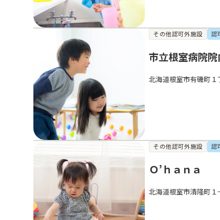
その他認可外施設
認
市立根室病院院
北海道根室市有磯町１
その他認可外施設
認
Ｏ’ｈａｎａ
北海道根室市清隆町１