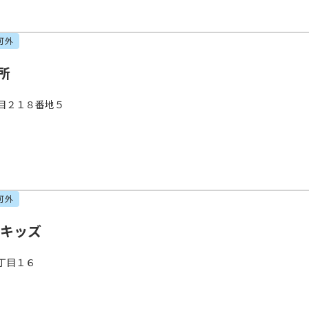
可外
所
目２１８番地５
可外
ピキッズ
丁目１６