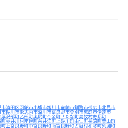
幌市清田区
函館市
小樽市
旭川市
室蘭市
釧路市
帯広市
北見市
川市
砂川市
歌志内市
深川市
富良野市
登別市
恵庭市
伊達市
町
厚沢部町
乙部町
奥尻町
今金町
せたな町
島牧村
寿都町
市町
赤井川村
南幌町
奈井江町
上砂川町
由仁町
長沼町
栗山町
瑛町
上富良野町
中富良野町
南富良野町
占冠村
和寒町
剣淵町