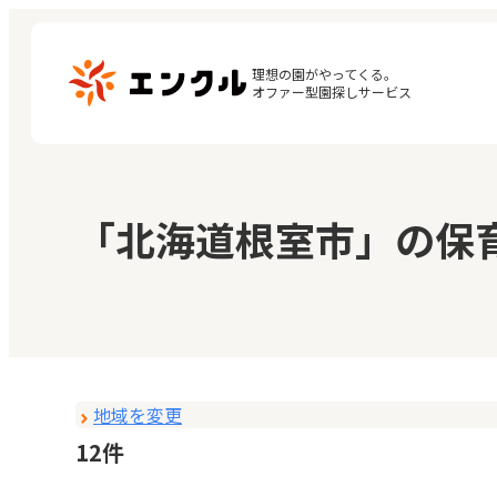
理想の園がやってくる。

オファー型園探しサービス
マ
保育園・幼稚園を探す
「北海道根室市」の保
閲
地図から探す
お
地域から探す
地域を変更
12件