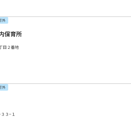
可外
内保育所
丁目２番地
可外
−３３−１