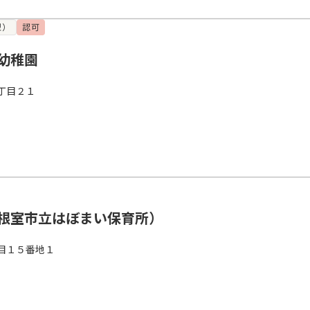
型）
認可
幼稚園
丁目２１
根室市立はぼまい保育所）
目１５番地１