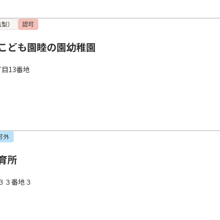
携型）
認可
こども園睦の園幼稚園
目13番地
可外
育所
３３番地３