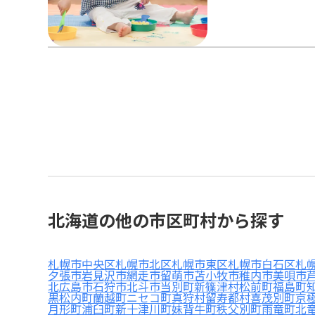
北海道の他の市区町村から探す
札幌市中央区
札幌市北区
札幌市東区
札幌市白石区
札
夕張市
岩見沢市
網走市
留萌市
苫小牧市
稚内市
美唄市
北広島市
石狩市
北斗市
当別町
新篠津村
松前町
福島町
黒松内町
蘭越町
ニセコ町
真狩村
留寿都村
喜茂別町
京
月形町
浦臼町
新十津川町
妹背牛町
秩父別町
雨竜町
北