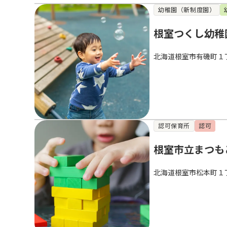
幼稚園（新制度園）
根室つくし幼稚
北海道根室市有磯町１
認可保育所
認可
根室市立まつも
北海道根室市松本町１