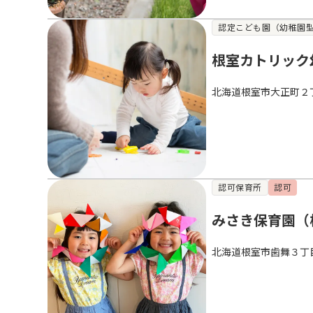
認定こども園（幼稚園
根室カトリック
北海道根室市大正町２
認可保育所
認可
みさき保育園（
北海道根室市歯舞３丁