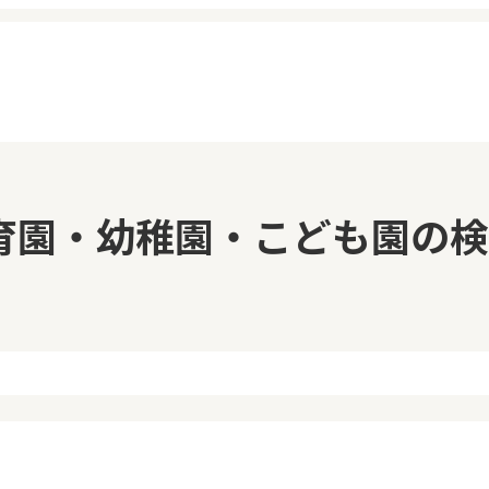
イページ
見学日記
育園・幼稚園・こども園の検
覧履歴
メッセージ
気に入り
おすすめの園