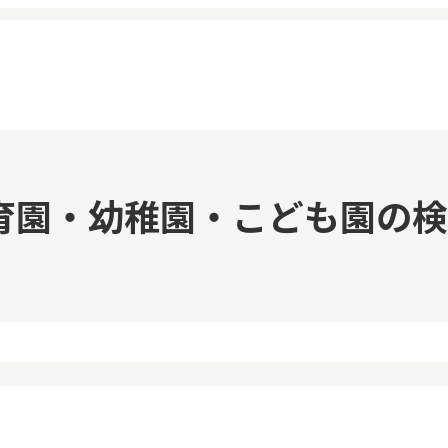
イページ
見学日記
育園・幼稚園・こども園の検
覧履歴
メッセージ
気に入り
おすすめの園