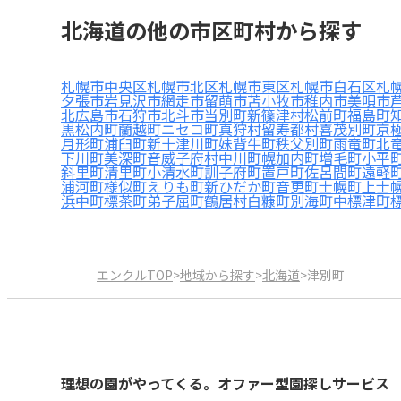
北海道の他の市区町村から探す
札幌市中央区
札幌市北区
札幌市東区
札幌市白石区
札
夕張市
岩見沢市
網走市
留萌市
苫小牧市
稚内市
美唄市
北広島市
石狩市
北斗市
当別町
新篠津村
松前町
福島町
黒松内町
蘭越町
ニセコ町
真狩村
留寿都村
喜茂別町
京
月形町
浦臼町
新十津川町
妹背牛町
秩父別町
雨竜町
北
下川町
美深町
音威子府村
中川町
幌加内町
増毛町
小平
斜里町
清里町
小清水町
訓子府町
置戸町
佐呂間町
遠軽
浦河町
様似町
えりも町
新ひだか町
音更町
士幌町
上士
浜中町
標茶町
弟子屈町
鶴居村
白糠町
別海町
中標津町
エンクルTOP
>
地域から探す
>
北海道
>
津別町
理想の園がやってくる。オファー型園探しサービス