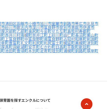
幌市清田区
函館市
小樽市
旭川市
室蘭市
釧路市
帯広市
北見市
川市
砂川市
歌志内市
深川市
富良野市
登別市
恵庭市
伊達市
町
厚沢部町
乙部町
奥尻町
今金町
せたな町
島牧村
寿都町
市町
赤井川村
南幌町
奈井江町
上砂川町
由仁町
長沼町
栗山町
瑛町
上富良野町
中富良野町
南富良野町
占冠村
和寒町
剣淵町
枝幸町
豊富町
礼文町
利尻町
利尻富士町
幌延町
美幌町
津別町
町
厚真町
洞爺湖町
安平町
むかわ町
日高町
平取町
新冠町
別町
池田町
豊頃町
本別町
足寄町
陸別町
浦幌町
釧路町
厚岸町
保育園を探す
エンクルについて