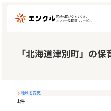
理想の園がやってくる。

オファー型園探しサービス
マ
保育園・幼稚園を探す
「北海道津別町」の保
閲
地図から探す
お
地域から探す
地域を変更
1件