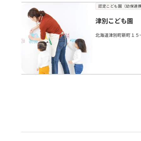
認定こども園（幼保連
津別こども園
北海道津別町新町１５