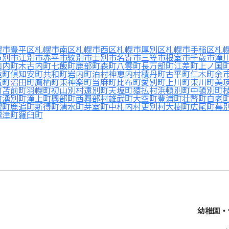
幌市豊平区
札幌市南区
札幌市西区
札幌市厚別区
札幌市手稲区
札
芦別市
江別市
赤平市
紋別市
士別市
名寄市
三笠市
根室市
千歳市
滝
知内町
木古内町
七飯町
鹿部町
森町
八雲町
長万部町
江差町
上ノ国
極町
倶知安町
共和町
岩内町
泊村
神恵内村
積丹町
古平町
仁木町
余
竜町
沼田町
鷹栖町
東神楽町
当麻町
比布町
愛別町
上川町
東川町
美
町
苫前町
羽幌町
初山別村
遠別町
天塩町
猿払村
浜頓別町
中頓別町
町
湧別町
滝上町
興部町
西興部村
雄武町
大空町
豊浦町
壮瞥町
白老
幌町
鹿追町
新得町
清水町
芽室町
中札内村
更別村
大樹町
広尾町
幕
標津町
羅臼町
幼稚園・