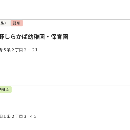
携型）
認可
野しらかば幼稚園・保育園
野５条２丁目２‐２1
幼稚園
田１条２丁目３−４３