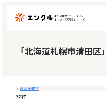
理想の園がやってくる。

オファー型園探しサービス
マ
保育園・幼稚園を探す
「北海道札幌市清田区
閲
地図から探す
お
地域から探す
地域を変更
38件