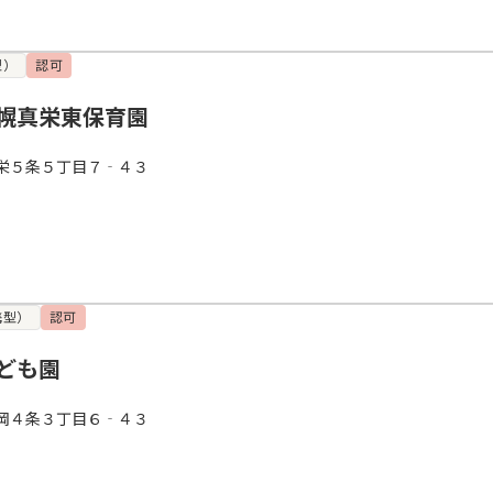
型）
認可
幌真栄東保育園
栄５条５丁目７‐４３
携型）
認可
ども園
岡４条３丁目６‐４３