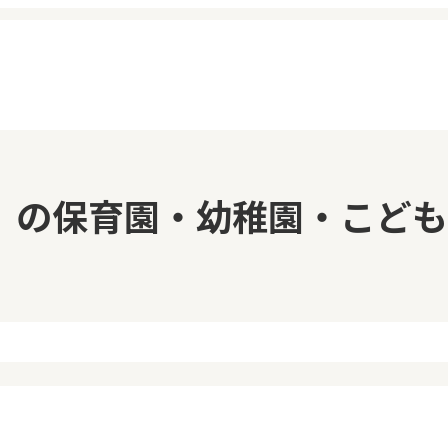
イページ
見学日記
」の保育園・幼稚園・こども
覧履歴
メッセージ
気に入り
おすすめの園