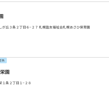
園
しが丘３条２丁目６−２７ 札幌盈友福祉会札幌あさひ保育園
可外
真栄園
栄１条２丁目１−２８