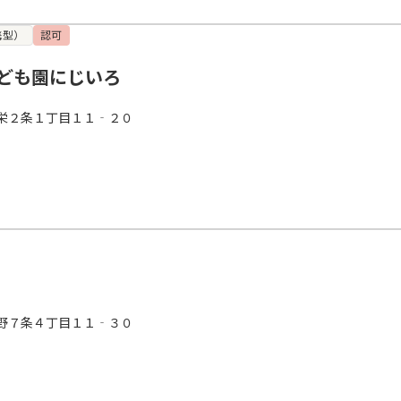
携型）
認可
ども園にじいろ
栄２条１丁目１１‐２０
野７条４丁目１１‐３０