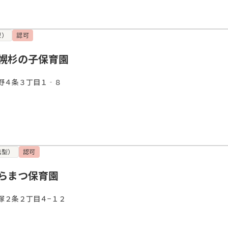
型）
認可
幌杉の子保育園
野４条３丁目１‐８
携型）
認可
らまつ保育園
塚２条２丁目４−１２