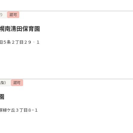
型）
認可
幌南清田保育園
田５条２丁目２９‐１
携型）
認可
園
塚緑ケ丘３丁目８−１