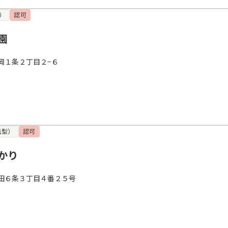
）
認可
園
岡１条２丁目２−６
携型）
認可
かり
田６条３丁目４番２５号