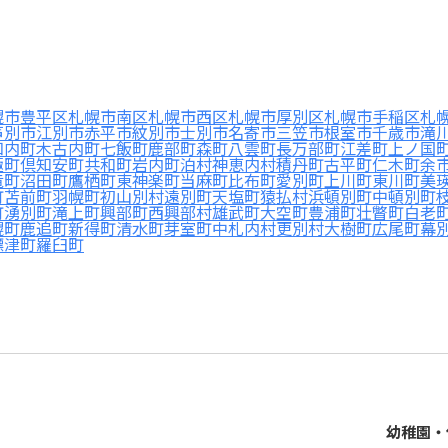
幌市豊平区
札幌市南区
札幌市西区
札幌市厚別区
札幌市手稲区
札
芦別市
江別市
赤平市
紋別市
士別市
名寄市
三笠市
根室市
千歳市
滝
知内町
木古内町
七飯町
鹿部町
森町
八雲町
長万部町
江差町
上ノ国
極町
倶知安町
共和町
岩内町
泊村
神恵内村
積丹町
古平町
仁木町
余
竜町
沼田町
鷹栖町
東神楽町
当麻町
比布町
愛別町
上川町
東川町
美
町
苫前町
羽幌町
初山別村
遠別町
天塩町
猿払村
浜頓別町
中頓別町
町
湧別町
滝上町
興部町
西興部村
雄武町
大空町
豊浦町
壮瞥町
白老
幌町
鹿追町
新得町
清水町
芽室町
中札内村
更別村
大樹町
広尾町
幕
標津町
羅臼町
幼稚園・