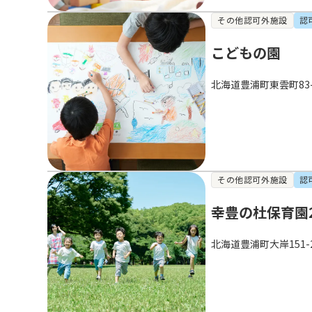
その他認可外施設
認
こどもの園
北海道豊浦町東雲町83-
その他認可外施設
認
幸豊の杜保育園2
北海道豊浦町大岸151-