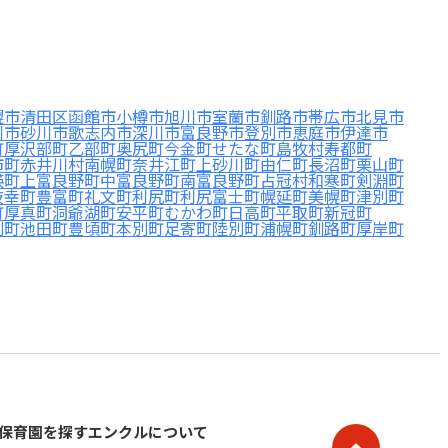
幌市清田区
函館市
小樽市
旭川市
室蘭市
釧路市
帯広市
北見市
川市
砂川市
歌志内市
深川市
富良野市
登別市
恵庭市
伊達市
町
厚沢部町
乙部町
奥尻町
今金町
せたな町
島牧村
寿都町
市町
赤井川村
南幌町
奈井江町
上砂川町
由仁町
長沼町
栗山町
瑛町
上富良野町
中富良野町
南富良野町
占冠村
和寒町
剣淵町
枝幸町
豊富町
礼文町
利尻町
利尻富士町
幌延町
美幌町
津別町
町
厚真町
洞爺湖町
安平町
むかわ町
日高町
平取町
新冠町
別町
池田町
豊頃町
本別町
足寄町
陸別町
浦幌町
釧路町
厚岸町
保育園を探す
エンクルについて