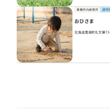
事業所内保育所
認可
おひさま
北海道豊浦町礼文華73-