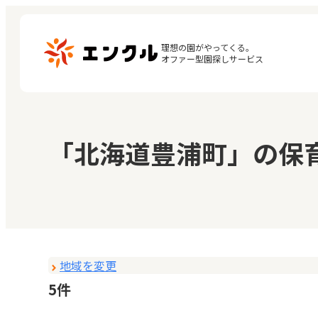
理想の園がやってくる。

オファー型園探しサービス
マ
保育園・幼稚園を探す
「北海道豊浦町」の保
閲
地図から探す
お
地域から探す
地域を変更
5件