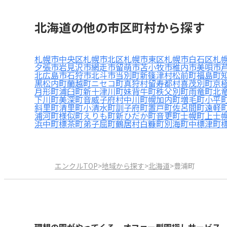
北海道の他の市区町村から探す
札幌市中央区
札幌市北区
札幌市東区
札幌市白石区
札
夕張市
岩見沢市
網走市
留萌市
苫小牧市
稚内市
美唄市
北広島市
石狩市
北斗市
当別町
新篠津村
松前町
福島町
黒松内町
蘭越町
ニセコ町
真狩村
留寿都村
喜茂別町
京
月形町
浦臼町
新十津川町
妹背牛町
秩父別町
雨竜町
北
下川町
美深町
音威子府村
中川町
幌加内町
増毛町
小平
斜里町
清里町
小清水町
訓子府町
置戸町
佐呂間町
遠軽
浦河町
様似町
えりも町
新ひだか町
音更町
士幌町
上士
浜中町
標茶町
弟子屈町
鶴居村
白糠町
別海町
中標津町
エンクルTOP
>
地域から探す
>
北海道
>
豊浦町