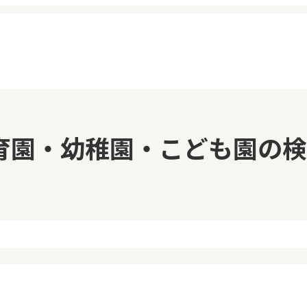
イページ
見学日記
育園・幼稚園・こども園の検
覧履歴
メッセージ
気に入り
おすすめの園