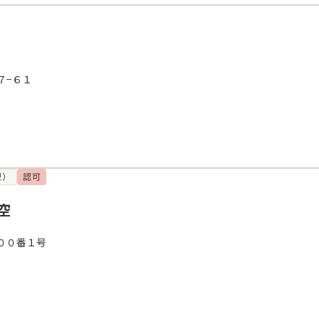
７−６１
型）
認可
空
００番１号