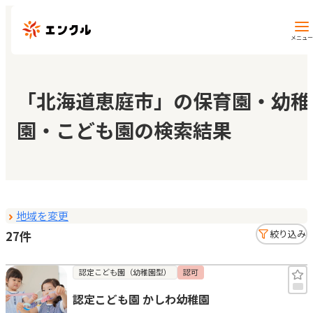
メニュー
保育園・幼稚園を探す
「北海道恵庭市」の保育園・幼稚
園・こども園の検索結果
地図から探す
地域から探す
地域を変更
マイページ
27件
絞り込み
閲覧履歴
認定こども園（幼稚園型）
認可
認定こども園 かしわ幼稚園
お気に入り