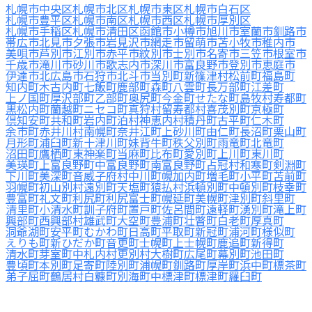
札幌市中央区
札幌市北区
札幌市東区
札幌市白石区
札幌市豊平区
札幌市南区
札幌市西区
札幌市厚別区
札幌市手稲区
札幌市清田区
函館市
小樽市
旭川市
室蘭市
釧路市
帯広市
北見市
夕張市
岩見沢市
網走市
留萌市
苫小牧市
稚内市
美唄市
芦別市
江別市
赤平市
紋別市
士別市
名寄市
三笠市
根室市
千歳市
滝川市
砂川市
歌志内市
深川市
富良野市
登別市
恵庭市
伊達市
北広島市
石狩市
北斗市
当別町
新篠津村
松前町
福島町
知内町
木古内町
七飯町
鹿部町
森町
八雲町
長万部町
江差町
上ノ国町
厚沢部町
乙部町
奥尻町
今金町
せたな町
島牧村
寿都町
黒松内町
蘭越町
ニセコ町
真狩村
留寿都村
喜茂別町
京極町
倶知安町
共和町
岩内町
泊村
神恵内村
積丹町
古平町
仁木町
余市町
赤井川村
南幌町
奈井江町
上砂川町
由仁町
長沼町
栗山町
月形町
浦臼町
新十津川町
妹背牛町
秩父別町
雨竜町
北竜町
沼田町
鷹栖町
東神楽町
当麻町
比布町
愛別町
上川町
東川町
美瑛町
上富良野町
中富良野町
南富良野町
占冠村
和寒町
剣淵町
下川町
美深町
音威子府村
中川町
幌加内町
増毛町
小平町
苫前町
羽幌町
初山別村
遠別町
天塩町
猿払村
浜頓別町
中頓別町
枝幸町
豊富町
礼文町
利尻町
利尻富士町
幌延町
美幌町
津別町
斜里町
清里町
小清水町
訓子府町
置戸町
佐呂間町
遠軽町
湧別町
滝上町
興部町
西興部村
雄武町
大空町
豊浦町
壮瞥町
白老町
厚真町
洞爺湖町
安平町
むかわ町
日高町
平取町
新冠町
浦河町
様似町
えりも町
新ひだか町
音更町
士幌町
上士幌町
鹿追町
新得町
清水町
芽室町
中札内村
更別村
大樹町
広尾町
幕別町
池田町
豊頃町
本別町
足寄町
陸別町
浦幌町
釧路町
厚岸町
浜中町
標茶町
弟子屈町
鶴居村
白糠町
別海町
中標津町
標津町
羅臼町