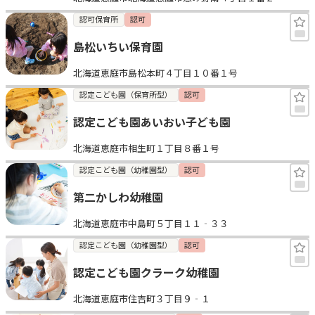
認可保育所
認可
島松いちい保育園
北海道恵庭市島松本町４丁目１０番１号
認定こども園（保育所型）
認可
認定こども園あいおい子ども園
北海道恵庭市相生町１丁目８番１号
認定こども園（幼稚園型）
認可
第二かしわ幼稚園
北海道恵庭市中島町５丁目１１‐３３
認定こども園（幼稚園型）
認可
認定こども園クラーク幼稚園
北海道恵庭市住吉町３丁目９‐１