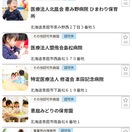
医療法人北晨会 恵み野病院 ひまわり保育
所
北海道恵庭市恵み野西２丁目３番地５
その他認可外施設
認可外
医療法人盟侑会島松病院
北海道恵庭市西島松５７０番地
その他認可外施設
認可外
特定医療法人 修道会 本田記念病院
北海道恵庭市下島松６１９番地１
その他認可外施設
認可外
恵庭みどりの保育園
北海道恵庭市南島松６番地１
事業所内保育所
認可外