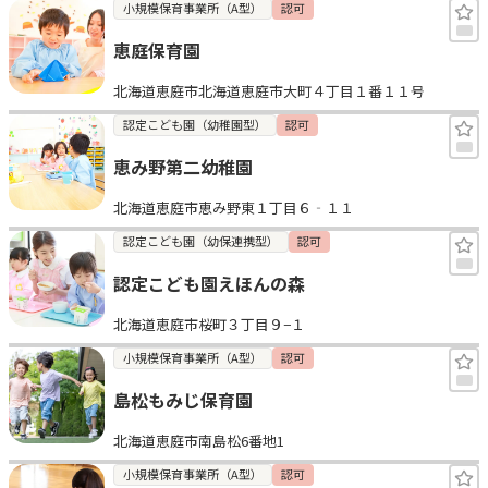
小規模保育事業所（A型）
認可
恵庭保育園
北海道恵庭市北海道恵庭市大町４丁目１番１１号
認定こども園（幼稚園型）
認可
恵み野第二幼稚園
北海道恵庭市恵み野東１丁目６‐１１
認定こども園（幼保連携型）
認可
認定こども園えほんの森
北海道恵庭市桜町３丁目９−１
小規模保育事業所（A型）
認可
島松もみじ保育園
北海道恵庭市南島松6番地1
小規模保育事業所（A型）
認可