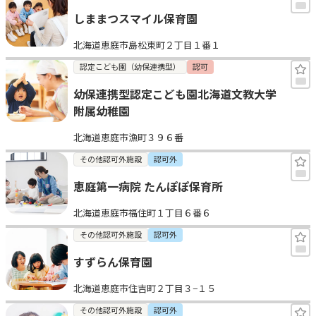
しままつスマイル保育園
北海道恵庭市島松東町２丁目１番１
認定こども園（幼保連携型）
認可
幼保連携型認定こども園北海道文教大学
附属幼稚園
北海道恵庭市漁町３９６番
その他認可外施設
認可外
恵庭第一病院 たんぽぽ保育所
北海道恵庭市福住町１丁目６番６
その他認可外施設
認可外
すずらん保育園
北海道恵庭市住吉町２丁目３−１５
その他認可外施設
認可外