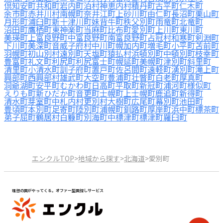
倶知安町
共和町
岩内町
泊村
神恵内村
積丹町
古平町
仁木町
余市町
赤井川村
南幌町
奈井江町
上砂川町
由仁町
長沼町
栗山町
月形町
浦臼町
新十津川町
妹背牛町
秩父別町
雨竜町
北竜町
沼田町
鷹栖町
東神楽町
当麻町
比布町
愛別町
上川町
東川町
美瑛町
上富良野町
中富良野町
南富良野町
占冠村
和寒町
剣淵町
下川町
美深町
音威子府村
中川町
幌加内町
増毛町
小平町
苫前町
羽幌町
初山別村
遠別町
天塩町
猿払村
浜頓別町
中頓別町
枝幸町
豊富町
礼文町
利尻町
利尻富士町
幌延町
美幌町
津別町
斜里町
清里町
小清水町
訓子府町
置戸町
佐呂間町
遠軽町
湧別町
滝上町
興部町
西興部村
雄武町
大空町
豊浦町
壮瞥町
白老町
厚真町
洞爺湖町
安平町
むかわ町
日高町
平取町
新冠町
浦河町
様似町
えりも町
新ひだか町
音更町
士幌町
上士幌町
鹿追町
新得町
清水町
芽室町
中札内村
更別村
大樹町
広尾町
幕別町
池田町
豊頃町
本別町
足寄町
陸別町
浦幌町
釧路町
厚岸町
浜中町
標茶町
弟子屈町
鶴居村
白糠町
別海町
中標津町
標津町
羅臼町
エンクルTOP
>
地域から探す
>
北海道
>
愛別町
理想の園がやってくる。オファー型園探しサービス