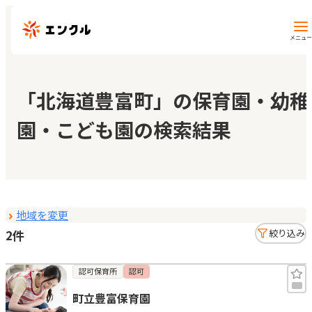
メニュー
保育園・幼稚園を探す
「北海道豊富町」の保育園・幼稚
園・こども園の検索結果
地図から探す
地域から探す
地域を変更
マイページ
2件
絞り込み
閲覧履歴
認可保育所
認可
町立豊富保育園
お気に入り