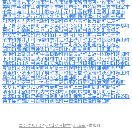
帯広市
北見市
夕張市
岩見沢市
網走市
留萌市
苫小牧市
稚内市
美唄市
芦別市
江別市
赤平市
紋別市
士別市
名寄市
三笠市
根室市
千歳市
滝川市
砂川市
歌志内市
深川市
富良野市
登別市
恵庭市
伊達市
北広島市
石狩市
北斗市
当別町
新篠津村
松前町
福島町
知内町
木古内町
七飯町
鹿部町
森町
八雲町
長万部町
江差町
上ノ国町
厚沢部町
乙部町
奥尻町
今金町
せたな町
島牧村
寿都町
黒松内町
蘭越町
ニセコ町
真狩村
留寿都村
喜茂別町
京極町
倶知安町
共和町
岩内町
泊村
神恵内村
積丹町
古平町
仁木町
余市町
赤井川村
南幌町
奈井江町
上砂川町
由仁町
長沼町
栗山町
月形町
浦臼町
新十津川町
妹背牛町
秩父別町
雨竜町
北竜町
沼田町
鷹栖町
東神楽町
当麻町
比布町
愛別町
上川町
東川町
美瑛町
上富良野町
中富良野町
南富良野町
占冠村
和寒町
剣淵町
下川町
美深町
音威子府村
中川町
幌加内町
増毛町
小平町
苫前町
羽幌町
初山別村
遠別町
天塩町
猿払村
浜頓別町
中頓別町
枝幸町
豊富町
礼文町
利尻町
利尻富士町
幌延町
美幌町
津別町
斜里町
清里町
小清水町
訓子府町
置戸町
佐呂間町
遠軽町
湧別町
滝上町
興部町
西興部村
雄武町
大空町
豊浦町
壮瞥町
白老町
厚真町
洞爺湖町
安平町
むかわ町
日高町
平取町
新冠町
浦河町
様似町
えりも町
新ひだか町
音更町
士幌町
上士幌町
鹿追町
新得町
清水町
芽室町
中札内村
更別村
大樹町
広尾町
幕別町
池田町
豊頃町
本別町
足寄町
陸別町
浦幌町
釧路町
厚岸町
浜中町
標茶町
弟子屈町
鶴居村
白糠町
別海町
中標津町
標津町
羅臼町
エンクルTOP
>
地域から探す
>
北海道
>
豊富町