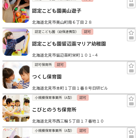
認定こども園美山遊子
北海道北見市美山町南６丁目２８
認定こども園（幼保連携型）
認可
認定こども園留辺蘂マリア幼稚園
北海道北見市留辺蘂町栄町１０１−４
認可保育所
認可
つくし保育園
北海道北見市本町１丁目１番８号日研ビル
小規模保育事業所（A型）
認可
こびとのうち保育所
北海道北見市西三輪５丁目１７番地１０
小規模保育事業所（A型）
認可