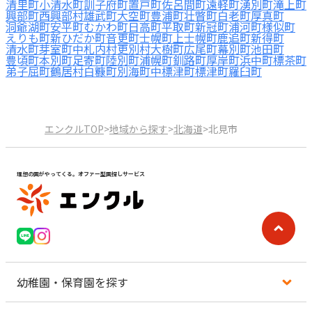
清里町
小清水町
訓子府町
置戸町
佐呂間町
遠軽町
湧別町
滝上町
興部町
西興部村
雄武町
大空町
豊浦町
壮瞥町
白老町
厚真町
洞爺湖町
安平町
むかわ町
日高町
平取町
新冠町
浦河町
様似町
えりも町
新ひだか町
音更町
士幌町
上士幌町
鹿追町
新得町
清水町
芽室町
中札内村
更別村
大樹町
広尾町
幕別町
池田町
豊頃町
本別町
足寄町
陸別町
浦幌町
釧路町
厚岸町
浜中町
標茶町
弟子屈町
鶴居村
白糠町
別海町
中標津町
標津町
羅臼町
エンクルTOP
>
地域から探す
>
北海道
>
北見市
理想の園がやってくる。オファー型園探しサービス
幼稚園・保育園を探す