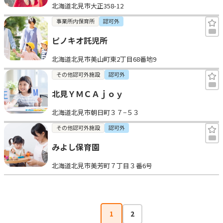
北海道北見市大正358-12
事業所内保育所
認可外
ピノキオ託児所
北海道北見市美山町東2丁目68番地9
その他認可外施設
認可外
北見ＹＭＣＡｊｏｙ
北海道北見市朝日町３７−５３
その他認可外施設
認可外
みよし保育園
北海道北見市美芳町７丁目３番6号
1
2