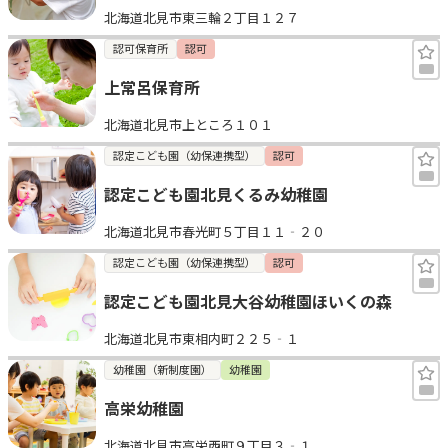
北海道北見市東三輪２丁目１２７
見学日記
認可保育所
認可
上常呂保育所
メッセージ
北海道北見市上ところ１０１
おすすめの園
認定こども園（幼保連携型）
認可
認定こども園北見くるみ幼稚園
エンクルの特徴と活用方法
コラム
北海道北見市春光町５丁目１１‐２０
お知らせ
認定こども園（幼保連携型）
認可
認定こども園北見大谷幼稚園ほいくの森
北海道北見市東相内町２２５‐１
幼稚園（新制度園）
幼稚園
高栄幼稚園
北海道北見市高栄西町９丁目３‐１