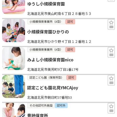
ゆうし小規模保育園
北海道北見市美山町南６丁目２８番地５３
小規模保育事業所（A型）
認可
小規模保育園ひかりの
北海道北見市ひかり野４丁目１２番地１２
小規模保育事業所（A型）
認可
みよし小規模保育園nico
北海道北見市美芳町9丁目1番17号
認定こども園（保育所型）
認可
認定こども園北見YMCAjoy
北海道北見市朝日町37番地53
その他認可外施設
認可外
豊地保育所