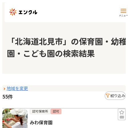
メニュー
保育園・幼稚園を探す
「北海道北見市」の保育園・幼稚
園・こども園の検索結果
地図から探す
地域から探す
地域を変更
マイページ
55件
絞り込み
閲覧履歴
認可保育所
認可
みわ保育園
お気に入り