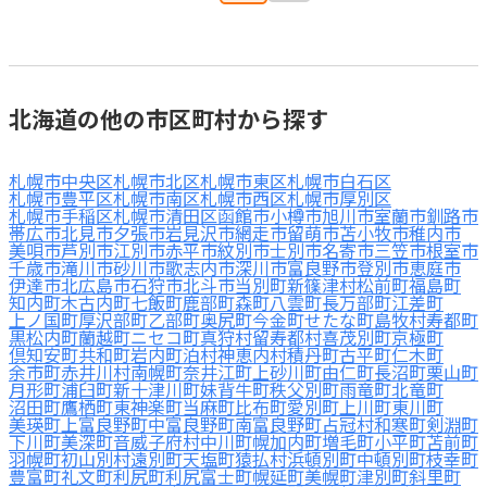
北海道の他の市区町村から探す
札幌市中央区
札幌市北区
札幌市東区
札幌市白石区
札幌市豊平区
札幌市南区
札幌市西区
札幌市厚別区
札幌市手稲区
札幌市清田区
函館市
小樽市
旭川市
室蘭市
釧路市
帯広市
北見市
夕張市
岩見沢市
網走市
留萌市
苫小牧市
稚内市
美唄市
芦別市
江別市
赤平市
紋別市
士別市
名寄市
三笠市
根室市
千歳市
滝川市
砂川市
歌志内市
深川市
富良野市
登別市
恵庭市
伊達市
北広島市
石狩市
北斗市
当別町
新篠津村
松前町
福島町
知内町
木古内町
七飯町
鹿部町
森町
八雲町
長万部町
江差町
上ノ国町
厚沢部町
乙部町
奥尻町
今金町
せたな町
島牧村
寿都町
黒松内町
蘭越町
ニセコ町
真狩村
留寿都村
喜茂別町
京極町
倶知安町
共和町
岩内町
泊村
神恵内村
積丹町
古平町
仁木町
余市町
赤井川村
南幌町
奈井江町
上砂川町
由仁町
長沼町
栗山町
月形町
浦臼町
新十津川町
妹背牛町
秩父別町
雨竜町
北竜町
沼田町
鷹栖町
東神楽町
当麻町
比布町
愛別町
上川町
東川町
美瑛町
上富良野町
中富良野町
南富良野町
占冠村
和寒町
剣淵町
下川町
美深町
音威子府村
中川町
幌加内町
増毛町
小平町
苫前町
羽幌町
初山別村
遠別町
天塩町
猿払村
浜頓別町
中頓別町
枝幸町
豊富町
礼文町
利尻町
利尻富士町
幌延町
美幌町
津別町
斜里町