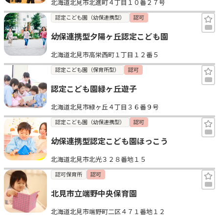
北海道北見市北進町４丁目１０番２７号
認定こども園（幼保連携型）
認可
幼保連携型夕陽ヶ丘認定こども園
北海道北見市高栄西町１丁目１２番５
認定こども園（保育所型）
認可
認定こども園緑ヶ丘遊子
北海道北見市緑ヶ丘４丁目３６番９号
認定こども園（幼保連携型）
認可
幼保連携型認定こども園ほっこう
北海道北見市北光３２８番地１５
認可保育所
認可
北見市立端野中央保育園
北海道北見市端野町二区４７１番地１２