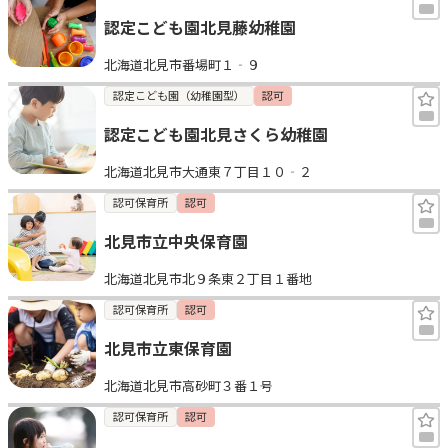
認定こども園北見藤幼稚園
北海道北見市番場町１‐９
認定こども園（幼稚園型）
認可
認定こども園北見さくら幼稚園
北海道北見市大通東７丁目１０‐２
認可保育所
認可
北見市立中央保育園
北海道北見市北９条東２丁目１番地
認可保育所
認可
北見市立東保育園
北海道北見市高砂町３番１号
認可保育所
認可