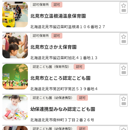
認可保育所
認可
北見市立温根湯温泉保育園
北海道北見市留辺蘂町温根湯１０６番地２７
認可保育所
認可
北見市立さかえ保育園
北海道北見市留辺蘂町旭北４１番地１３
認定こども園（保育所型）
認可
北見市立ところ認定こども園
北海道北見市常呂町字常呂５３９番地４
認定こども園（幼保連携型）
認可
幼保連携型みなみ認定こども園
北海道北見市南仲町３丁目２番２６号
認定こども園（幼保連携型）
認可