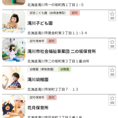
北海道滝川市一の坂町西１丁目１−５
見学日記
認定こども園（幼保連携型）
認可
滝川子ども園
メッセージ
北海道滝川市黄金町東３丁目１１−３４
おすすめの園
認可保育所
認可
滝川市社会福祉事業団 二の坂保育所
エンクルの特徴と活用方法
コラム
北海道滝川市二の坂町東３丁目１番28号
お知らせ
幼稚園（新制度園）
幼稚園
滝川幼稚園
北海道滝川市栄町２丁目７‐１３
認可保育所
認可
花月保育所
北海道滝川市花月町２丁目５番１号