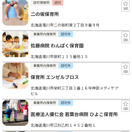
認可保育所
認可
二の坂保育所
北海道滝川市二の坂町東２丁目９番９号
事業所内保育所
認可外
佐藤病院 わんぱく保育園
北海道滝川市泉町１３５番地１５
事業所内保育所
認可外
保育所 エンゼルブロス
北海道滝川市栄町三丁目３番１６号神部メディケア
ビル
事業所内保育所
認可外
医療法人優仁会 若葉台病院 ひよこ保育所
北海道滝川市江別乙町１４５２番地１