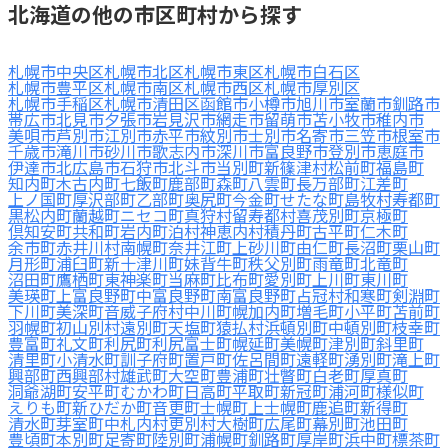
北海道の他の市区町村から探す
札幌市中央区
札幌市北区
札幌市東区
札幌市白石区
札幌市豊平区
札幌市南区
札幌市西区
札幌市厚別区
札幌市手稲区
札幌市清田区
函館市
小樽市
旭川市
室蘭市
釧路市
帯広市
北見市
夕張市
岩見沢市
網走市
留萌市
苫小牧市
稚内市
美唄市
芦別市
江別市
赤平市
紋別市
士別市
名寄市
三笠市
根室市
千歳市
滝川市
砂川市
歌志内市
深川市
富良野市
登別市
恵庭市
伊達市
北広島市
石狩市
北斗市
当別町
新篠津村
松前町
福島町
知内町
木古内町
七飯町
鹿部町
森町
八雲町
長万部町
江差町
上ノ国町
厚沢部町
乙部町
奥尻町
今金町
せたな町
島牧村
寿都町
黒松内町
蘭越町
ニセコ町
真狩村
留寿都村
喜茂別町
京極町
倶知安町
共和町
岩内町
泊村
神恵内村
積丹町
古平町
仁木町
余市町
赤井川村
南幌町
奈井江町
上砂川町
由仁町
長沼町
栗山町
月形町
浦臼町
新十津川町
妹背牛町
秩父別町
雨竜町
北竜町
沼田町
鷹栖町
東神楽町
当麻町
比布町
愛別町
上川町
東川町
美瑛町
上富良野町
中富良野町
南富良野町
占冠村
和寒町
剣淵町
下川町
美深町
音威子府村
中川町
幌加内町
増毛町
小平町
苫前町
羽幌町
初山別村
遠別町
天塩町
猿払村
浜頓別町
中頓別町
枝幸町
豊富町
礼文町
利尻町
利尻富士町
幌延町
美幌町
津別町
斜里町
清里町
小清水町
訓子府町
置戸町
佐呂間町
遠軽町
湧別町
滝上町
興部町
西興部村
雄武町
大空町
豊浦町
壮瞥町
白老町
厚真町
洞爺湖町
安平町
むかわ町
日高町
平取町
新冠町
浦河町
様似町
えりも町
新ひだか町
音更町
士幌町
上士幌町
鹿追町
新得町
清水町
芽室町
中札内村
更別村
大樹町
広尾町
幕別町
池田町
豊頃町
本別町
足寄町
陸別町
浦幌町
釧路町
厚岸町
浜中町
標茶町