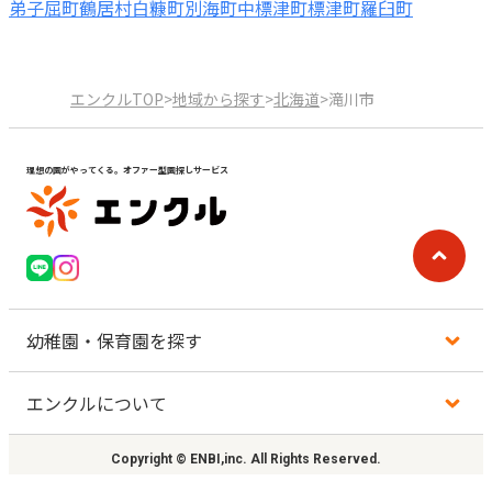
弟子屈町
鶴居村
白糠町
別海町
中標津町
標津町
羅臼町
エンクルTOP
>
地域から探す
>
北海道
>
滝川市
理想の園がやってくる。オファー型園探しサービス
幼稚園・保育園を探す
エンクルについて
地図から探す
Copyright © ENBI,inc. All Rights Reserved.
地域から探す
利用規約