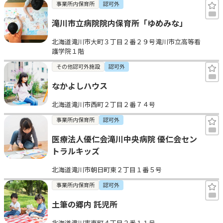
事業所内保育所
認可外
滝川市立病院院内保育所「ゆめみな」
北海道滝川市大町３丁目２番２９号滝川市立高等看
護学院１階
その他認可外施設
認可外
なかよしハウス
北海道滝川市西町２丁目２番７４号
事業所内保育所
認可外
医療法人優仁会滝川中央病院 優仁会セン
トラルキッズ
北海道滝川市朝日町東２丁目１番５号
事業所内保育所
認可外
土筆の郷内 託児所
北海道滝川市東町４丁目２番１１号