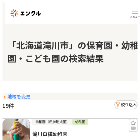
メニュー
保育園・幼稚園を探す
「北海道滝川市」の保育園・幼稚
園・こども園の検索結果
地図から探す
地域から探す
地域を変更
マイページ
19件
絞り込み
閲覧履歴
幼稚園（私学助成園）
幼稚園
滝川白樺幼稚園
お気に入り