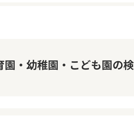
イページ
見学日記
育園・幼稚園・こども園の検
覧履歴
メッセージ
気に入り
おすすめの園