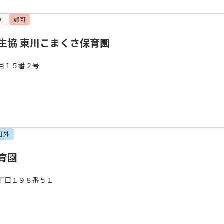
）
認可
生協 東川こまくさ保育園
目１５番２号
可外
育園
丁目１９８番５１