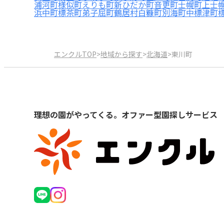
浦河町
様似町
えりも町
新ひだか町
音更町
士幌町
上士
浜中町
標茶町
弟子屈町
鶴居村
白糠町
別海町
中標津町
エンクルTOP
>
地域から探す
>
北海道
>
東川町
理想の園がやってくる。オファー型園探しサービス