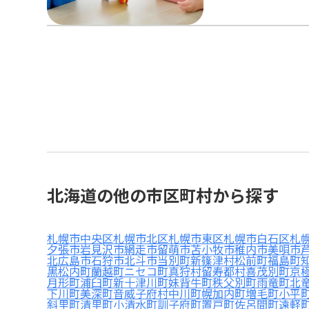
北海道の他の市区町村から探す
札幌市中央区
札幌市北区
札幌市東区
札幌市白石区
札
夕張市
岩見沢市
網走市
留萌市
苫小牧市
稚内市
美唄市
北広島市
石狩市
北斗市
当別町
新篠津村
松前町
福島町
黒松内町
蘭越町
ニセコ町
真狩村
留寿都村
喜茂別町
京
月形町
浦臼町
新十津川町
妹背牛町
秩父別町
雨竜町
北
下川町
美深町
音威子府村
中川町
幌加内町
増毛町
小平
斜里町
清里町
小清水町
訓子府町
置戸町
佐呂間町
遠軽