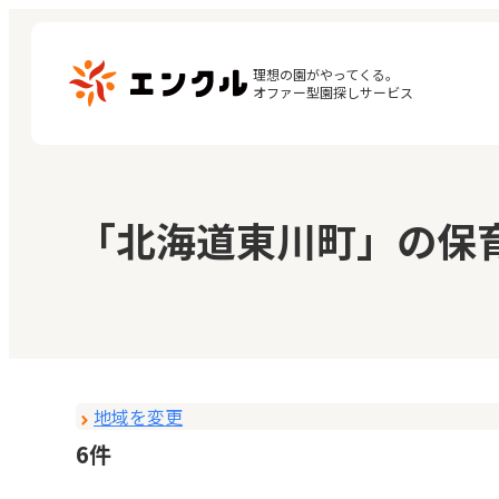
理想の園がやってくる。

オファー型園探しサービス
マ
保育園・幼稚園を探す
「北海道東川町」の保
閲
地図から探す
お
地域から探す
地域を変更
6件