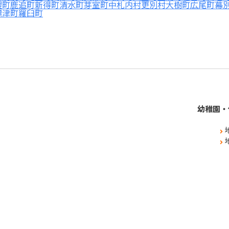
幌町
鹿追町
新得町
清水町
芽室町
中札内村
更別村
大樹町
広尾町
幕
標津町
羅臼町
幼稚園・