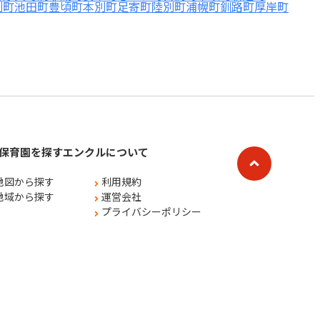
別町
池田町
豊頃町
本別町
足寄町
陸別町
浦幌町
釧路町
厚岸町
保育園を探す
エンクルについて
地図から探す
利用規約
地域から探す
運営会社
プライバシーポリシー