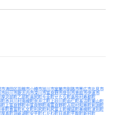
幌市清田区
函館市
小樽市
旭川市
室蘭市
釧路市
帯広市
北見市
川市
砂川市
歌志内市
深川市
富良野市
登別市
恵庭市
伊達市
町
厚沢部町
乙部町
奥尻町
今金町
せたな町
島牧村
寿都町
市町
赤井川村
南幌町
奈井江町
上砂川町
由仁町
長沼町
栗山町
瑛町
上富良野町
中富良野町
南富良野町
占冠村
和寒町
剣淵町
枝幸町
豊富町
礼文町
利尻町
利尻富士町
幌延町
美幌町
津別町
町
厚真町
洞爺湖町
安平町
むかわ町
日高町
平取町
新冠町