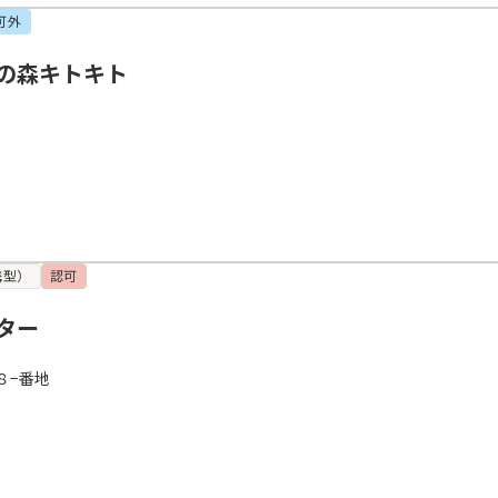
可外
の森キトキト
携型）
認可
ター
８−番地