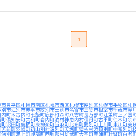
1
幌市豊平区
札幌市南区
札幌市西区
札幌市厚別区
札幌市手稲区
札
芦別市
江別市
赤平市
紋別市
士別市
名寄市
三笠市
根室市
千歳市
滝
知内町
木古内町
七飯町
鹿部町
森町
八雲町
長万部町
江差町
上ノ国
極町
倶知安町
共和町
岩内町
泊村
神恵内村
積丹町
古平町
仁木町
余
竜町
沼田町
鷹栖町
東神楽町
当麻町
比布町
愛別町
上川町
東川町
美
町
苫前町
羽幌町
初山別村
遠別町
天塩町
猿払村
浜頓別町
中頓別町
町
湧別町
滝上町
興部町
西興部村
雄武町
大空町
豊浦町
壮瞥町
白老