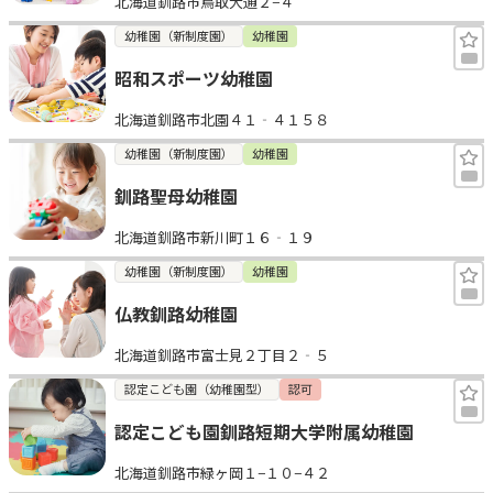
北海道釧路市鳥取大通２−４
幼稚園（新制度園）
幼稚園
昭和スポーツ幼稚園
北海道釧路市北園４１‐４１５８
幼稚園（新制度園）
幼稚園
釧路聖母幼稚園
北海道釧路市新川町１６‐１９
幼稚園（新制度園）
幼稚園
仏教釧路幼稚園
北海道釧路市富士見２丁目２‐５
認定こども園（幼稚園型）
認可
認定こども園釧路短期大学附属幼稚園
北海道釧路市緑ヶ岡１−１０−４２