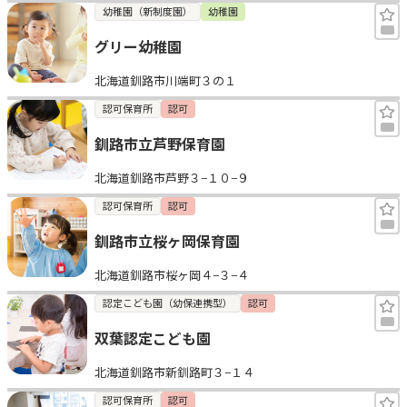
幼稚園（新制度園）
幼稚園
グリー幼稚園
北海道釧路市川端町３の１
認可保育所
認可
釧路市立芦野保育園
北海道釧路市芦野３−１０−９
認可保育所
認可
釧路市立桜ヶ岡保育園
北海道釧路市桜ヶ岡４−３−４
認定こども園（幼保連携型）
認可
双葉認定こども園
北海道釧路市新釧路町３−１４
認可保育所
認可