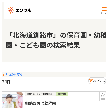
メニュー
保育園・幼稚園を探す
「北海道釧路市」の保育園・幼稚
園・こども園の検索結果
地図から探す
地域から探す
地域を変更
マイページ
74件
絞り込み
閲覧履歴
幼稚園（私学助成園）
幼稚園
釧路あおば幼稚園
お気に入り