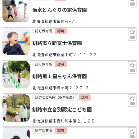
治水どんぐりの家保育園
北海道釧路市暁町６−７
認可保育所
認可
釧路市立新富士保育園
北海道釧路市新富士町２−１１−２２
認可保育所
認可
釧路第１福ちゃん保育園
北海道釧路市緑ヶ岡２−２７−２
認定こども園（保育所型）
認可
釧路市立音別認定こども園
北海道釧路市音別町中園２−１６５
認可保育所
認可