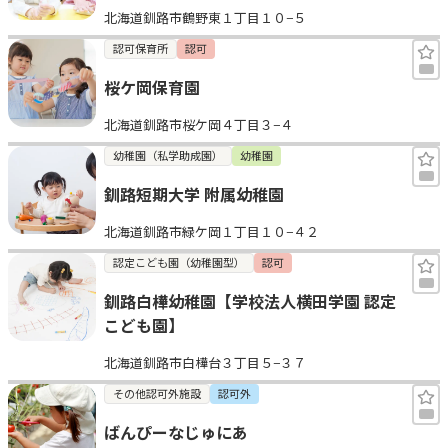
北海道釧路市鶴野東１丁目１０−５
見学日記
認可保育所
認可
桜ケ岡保育園
メッセージ
北海道釧路市桜ケ岡４丁目３−４
おすすめの園
幼稚園（私学助成園）
幼稚園
釧路短期大学 附属幼稚園
エンクルの特徴と活用方法
コラム
北海道釧路市緑ケ岡１丁目１０−４２
お知らせ
認定こども園（幼稚園型）
認可
釧路白樺幼稚園【学校法人横田学園 認定
こども園】
北海道釧路市白樺台３丁目５−３７
その他認可外施設
認可外
ばんぴーなじゅにあ