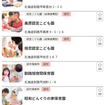
北海道釧路市紫雲台２−３０
認定こども園（幼保連携型）
認可
美原認定こども園
北海道釧路市美原４−５−１６
認定こども園（幼保連携型）
認可
桂恋認定こども園
北海道釧路市桂恋１６７
認可保育所
認可
釧路旭夜間保育園
北海道釧路市旭町１−８
認可保育所
認可
昭和どんぐりの家保育園