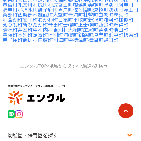
豊富町
礼文町
利尻町
利尻富士町
幌延町
美幌町
津別町
斜里町
清里町
小清水町
訓子府町
置戸町
佐呂間町
遠軽町
湧別町
滝上町
興部町
西興部村
雄武町
大空町
豊浦町
壮瞥町
白老町
厚真町
洞爺湖町
安平町
むかわ町
日高町
平取町
新冠町
浦河町
様似町
えりも町
新ひだか町
音更町
士幌町
上士幌町
鹿追町
新得町
清水町
芽室町
中札内村
更別村
大樹町
広尾町
幕別町
池田町
豊頃町
本別町
足寄町
陸別町
浦幌町
釧路町
厚岸町
浜中町
標茶町
弟子屈町
鶴居村
白糠町
別海町
中標津町
標津町
羅臼町
エンクルTOP
>
地域から探す
>
北海道
>
釧路市
理想の園がやってくる。オファー型園探しサービス
幼稚園・保育園を探す