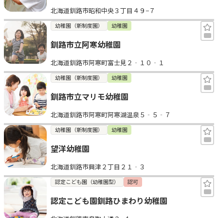
北海道釧路市昭和中央３丁目４９−７
幼稚園（新制度園）
幼稚園
釧路市立阿寒幼稚園
北海道釧路市阿寒町富士見２‐１０‐１
幼稚園（新制度園）
幼稚園
釧路市立マリモ幼稚園
北海道釧路市阿寒町阿寒湖温泉５‐５‐７
幼稚園（新制度園）
幼稚園
望洋幼稚園
北海道釧路市興津２丁目２１‐３
認定こども園（幼稚園型）
認可
認定こども園釧路ひまわり幼稚園