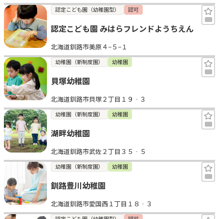
認定こども園（幼稚園型）
認可
認定こども園 みはらフレンドようちえん
北海道釧路市美原４−５−１
幼稚園（新制度園）
幼稚園
貝塚幼稚園
北海道釧路市貝塚２丁目１９‐３
幼稚園（新制度園）
幼稚園
湖畔幼稚園
北海道釧路市武佐２丁目３５‐５
幼稚園（新制度園）
幼稚園
釧路豊川幼稚園
北海道釧路市愛国西１丁目１８‐３
認定こども園（幼稚園型）
認可