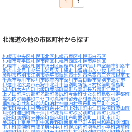
1
2
北海道の他の市区町村から探す
札幌市中央区
札幌市北区
札幌市東区
札幌市白石区
札幌市豊平区
札幌市南区
札幌市西区
札幌市厚別区
札幌市手稲区
札幌市清田区
函館市
小樽市
旭川市
室蘭市
釧路市
帯広市
北見市
夕張市
岩見沢市
網走市
留萌市
苫小牧市
稚内市
美唄市
芦別市
江別市
赤平市
紋別市
士別市
名寄市
三笠市
根室市
千歳市
滝川市
砂川市
歌志内市
深川市
富良野市
登別市
恵庭市
伊達市
北広島市
石狩市
北斗市
当別町
新篠津村
松前町
福島町
知内町
木古内町
七飯町
鹿部町
森町
八雲町
長万部町
江差町
上ノ国町
厚沢部町
乙部町
奥尻町
今金町
せたな町
島牧村
寿都町
黒松内町
蘭越町
ニセコ町
真狩村
留寿都村
喜茂別町
京極町
倶知安町
共和町
岩内町
泊村
神恵内村
積丹町
古平町
仁木町
余市町
赤井川村
南幌町
奈井江町
上砂川町
由仁町
長沼町
栗山町
月形町
浦臼町
新十津川町
妹背牛町
秩父別町
雨竜町
北竜町
沼田町
鷹栖町
東神楽町
当麻町
比布町
愛別町
上川町
東川町
美瑛町
上富良野町
中富良野町
南富良野町
占冠村
和寒町
剣淵町
下川町
美深町
音威子府村
中川町
幌加内町
増毛町
小平町
苫前町
羽幌町
初山別村
遠別町
天塩町
猿払村
浜頓別町
中頓別町
枝幸町