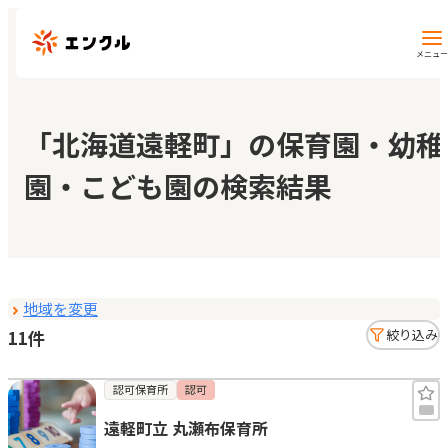
メニュー
保育園・幼稚園を探す
「北海道遠軽町」の保育園・幼稚
園・こども園の検索結果
地図から探す
地域から探す
地域を変更
マイページ
11件
絞り込み
閲覧履歴
認可保育所
認可
遠軽町立 丸瀬布保育所
お気に入り