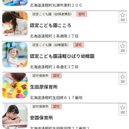
北海道遠軽町丸瀬布東町１００
見学日記
認定こども園（幼保連携型）
認可
認定こども園こころ
メッセージ
北海道遠軽町１条通南１丁目
おすすめの園
認定こども園（幼稚園型）
認可
認定こども園遠軽ひばり幼稚園
エンクルの特徴と活用方法
コラム
北海道遠軽町１条通北３丁目
お知らせ
認可保育所
認可
生田原保育所
北海道遠軽町生田原６１７番地
認可保育所
認可
安国保育所
北海道遠軽町生田原安国２７番地２