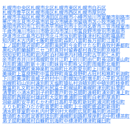
札幌市中央区
札幌市北区
札幌市東区
札幌市白石区
札幌市豊平区
札幌市南区
札幌市西区
札幌市厚別区
札幌市手稲区
札幌市清田区
函館市
小樽市
旭川市
室蘭市
釧路市
帯広市
北見市
夕張市
岩見沢市
網走市
留萌市
苫小牧市
稚内市
美唄市
芦別市
江別市
赤平市
紋別市
士別市
名寄市
三笠市
根室市
千歳市
滝川市
砂川市
歌志内市
深川市
富良野市
登別市
恵庭市
伊達市
北広島市
石狩市
北斗市
当別町
新篠津村
松前町
福島町
知内町
木古内町
七飯町
鹿部町
森町
八雲町
長万部町
江差町
上ノ国町
厚沢部町
乙部町
奥尻町
今金町
せたな町
島牧村
寿都町
黒松内町
蘭越町
ニセコ町
真狩村
留寿都村
喜茂別町
京極町
倶知安町
共和町
岩内町
泊村
神恵内村
積丹町
古平町
仁木町
余市町
赤井川村
南幌町
奈井江町
上砂川町
由仁町
長沼町
栗山町
月形町
浦臼町
新十津川町
妹背牛町
秩父別町
雨竜町
北竜町
沼田町
鷹栖町
東神楽町
当麻町
比布町
愛別町
上川町
東川町
美瑛町
上富良野町
中富良野町
南富良野町
占冠村
和寒町
剣淵町
下川町
美深町
音威子府村
中川町
幌加内町
増毛町
小平町
苫前町
羽幌町
初山別村
遠別町
天塩町
猿払村
浜頓別町
中頓別町
枝幸町
豊富町
礼文町
利尻町
利尻富士町
幌延町
美幌町
津別町
斜里町
清里町
小清水町
訓子府町
置戸町
佐呂間町
遠軽町
湧別町
滝上町
興部町
西興部村
雄武町
大空町
豊浦町
壮瞥町
白老町
厚真町
洞爺湖町
安平町
むかわ町
日高町
平取町
新冠町
浦河町
様似町
えりも町
新ひだか町
音更町
士幌町
上士幌町
鹿追町
新得町
清水町
芽室町
中札内村
更別村
大樹町
広尾町
幕別町
池田町
豊頃町
本別町
足寄町
陸別町
浦幌町
釧路町
厚岸町
浜中町
標茶町
弟子屈町
鶴居村
白糠町
別海町
中標津町
標津町
羅臼町