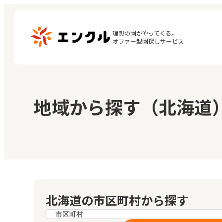
理想の園がやってくる。

オファー型園探しサービス
マ
保育園・幼稚園を探す
地域から探す（北海道
閲
地図から探す
お
地域から探す
北海道の市区町村から探す