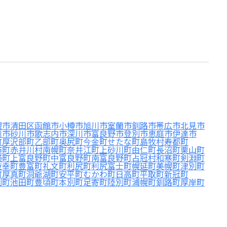
幌市清田区
函館市
小樽市
旭川市
室蘭市
釧路市
帯広市
北見市
川市
砂川市
歌志内市
深川市
富良野市
登別市
恵庭市
伊達市
町
厚沢部町
乙部町
奥尻町
今金町
せたな町
島牧村
寿都町
市町
赤井川村
南幌町
奈井江町
上砂川町
由仁町
長沼町
栗山町
瑛町
上富良野町
中富良野町
南富良野町
占冠村
和寒町
剣淵町
枝幸町
豊富町
礼文町
利尻町
利尻富士町
幌延町
美幌町
津別町
町
厚真町
洞爺湖町
安平町
むかわ町
日高町
平取町
新冠町
別町
池田町
豊頃町
本別町
足寄町
陸別町
浦幌町
釧路町
厚岸町