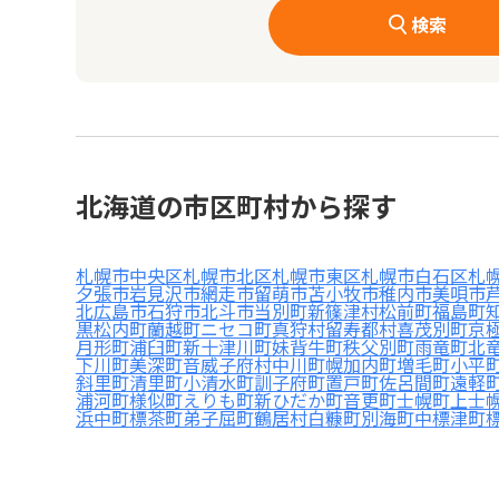
検索
北海道の市区町村から探す
札幌市中央区
札幌市北区
札幌市東区
札幌市白石区
札
夕張市
岩見沢市
網走市
留萌市
苫小牧市
稚内市
美唄市
北広島市
石狩市
北斗市
当別町
新篠津村
松前町
福島町
黒松内町
蘭越町
ニセコ町
真狩村
留寿都村
喜茂別町
京
月形町
浦臼町
新十津川町
妹背牛町
秩父別町
雨竜町
北
下川町
美深町
音威子府村
中川町
幌加内町
増毛町
小平
斜里町
清里町
小清水町
訓子府町
置戸町
佐呂間町
遠軽
浦河町
様似町
えりも町
新ひだか町
音更町
士幌町
上士
浜中町
標茶町
弟子屈町
鶴居村
白糠町
別海町
中標津町