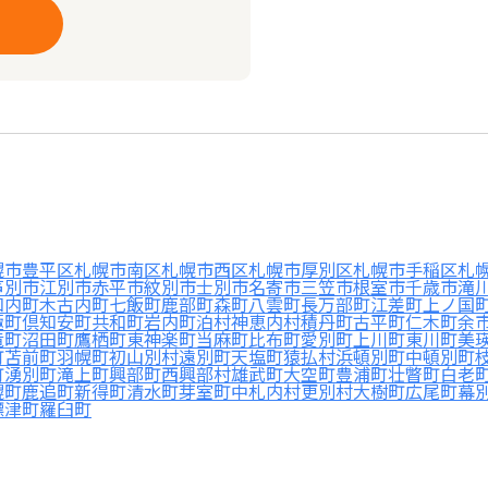
幌市豊平区
札幌市南区
札幌市西区
札幌市厚別区
札幌市手稲区
札
芦別市
江別市
赤平市
紋別市
士別市
名寄市
三笠市
根室市
千歳市
滝
知内町
木古内町
七飯町
鹿部町
森町
八雲町
長万部町
江差町
上ノ国
極町
倶知安町
共和町
岩内町
泊村
神恵内村
積丹町
古平町
仁木町
余
竜町
沼田町
鷹栖町
東神楽町
当麻町
比布町
愛別町
上川町
東川町
美
町
苫前町
羽幌町
初山別村
遠別町
天塩町
猿払村
浜頓別町
中頓別町
町
湧別町
滝上町
興部町
西興部村
雄武町
大空町
豊浦町
壮瞥町
白老
幌町
鹿追町
新得町
清水町
芽室町
中札内村
更別村
大樹町
広尾町
幕
標津町
羅臼町