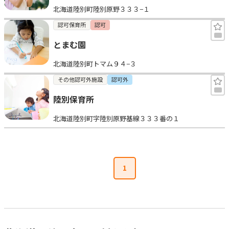
北海道陸別町陸別原野３３３−１
見学日記
認可保育所
認可
とまむ園
メッセージ
北海道陸別町トマム９４−３
おすすめの園
その他認可外施設
認可外
陸別保育所
エンクルの特徴と活用方法
コラム
北海道陸別町字陸別原野基線３３３番の１
お知らせ
1