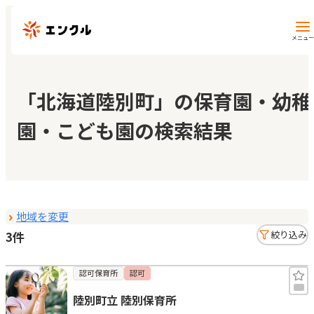
メニュー
保育園・幼稚園を探す
「北海道陸別町」の保育園・幼稚
園・こども園の検索結果
地図から探す
地域から探す
地域を変更
マイページ
3件
絞り込み
閲覧履歴
認可保育所
認可
陸別町立 陸別保育所
お気に入り