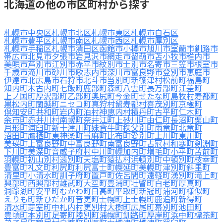
北海道の他の市区町村から探す
札幌市中央区
札幌市北区
札幌市東区
札幌市白石区
札幌市豊平区
札幌市南区
札幌市西区
札幌市厚別区
札幌市手稲区
札幌市清田区
函館市
小樽市
旭川市
室蘭市
釧路市
帯広市
北見市
夕張市
岩見沢市
網走市
留萌市
苫小牧市
稚内市
美唄市
芦別市
江別市
赤平市
紋別市
士別市
名寄市
三笠市
根室市
千歳市
滝川市
砂川市
歌志内市
深川市
富良野市
登別市
恵庭市
伊達市
北広島市
石狩市
北斗市
当別町
新篠津村
松前町
福島町
知内町
木古内町
七飯町
鹿部町
森町
八雲町
長万部町
江差町
上ノ国町
厚沢部町
乙部町
奥尻町
今金町
せたな町
島牧村
寿都町
黒松内町
蘭越町
ニセコ町
真狩村
留寿都村
喜茂別町
京極町
倶知安町
共和町
岩内町
泊村
神恵内村
積丹町
古平町
仁木町
余市町
赤井川村
南幌町
奈井江町
上砂川町
由仁町
長沼町
栗山町
月形町
浦臼町
新十津川町
妹背牛町
秩父別町
雨竜町
北竜町
沼田町
鷹栖町
東神楽町
当麻町
比布町
愛別町
上川町
東川町
美瑛町
上富良野町
中富良野町
南富良野町
占冠村
和寒町
剣淵町
下川町
美深町
音威子府村
中川町
幌加内町
増毛町
小平町
苫前町
羽幌町
初山別村
遠別町
天塩町
猿払村
浜頓別町
中頓別町
枝幸町
豊富町
礼文町
利尻町
利尻富士町
幌延町
美幌町
津別町
斜里町
清里町
小清水町
訓子府町
置戸町
佐呂間町
遠軽町
湧別町
滝上町
興部町
西興部村
雄武町
大空町
豊浦町
壮瞥町
白老町
厚真町
洞爺湖町
安平町
むかわ町
日高町
平取町
新冠町
浦河町
様似町
えりも町
新ひだか町
音更町
士幌町
上士幌町
鹿追町
新得町
清水町
芽室町
中札内村
更別村
大樹町
広尾町
幕別町
池田町
豊頃町
本別町
足寄町
陸別町
浦幌町
釧路町
厚岸町
浜中町
標茶町