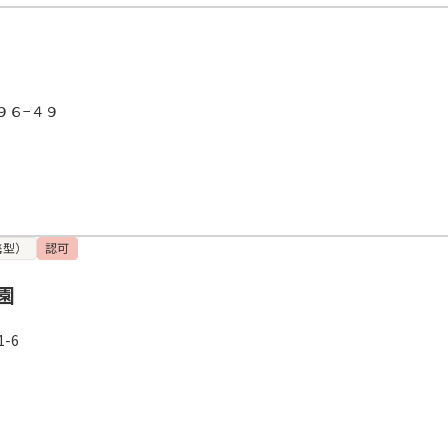
９６−４９
携型）
認可
園
-6