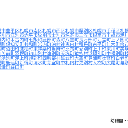
幌市豊平区
札幌市南区
札幌市西区
札幌市厚別区
札幌市手稲区
札
芦別市
江別市
赤平市
紋別市
士別市
名寄市
三笠市
根室市
千歳市
滝
知内町
木古内町
七飯町
鹿部町
森町
八雲町
長万部町
江差町
上ノ国
極町
倶知安町
共和町
岩内町
泊村
神恵内村
積丹町
古平町
仁木町
余
竜町
沼田町
鷹栖町
東神楽町
当麻町
比布町
愛別町
上川町
東川町
美
町
苫前町
羽幌町
初山別村
遠別町
天塩町
猿払村
浜頓別町
中頓別町
町
湧別町
滝上町
興部町
西興部村
雄武町
大空町
豊浦町
壮瞥町
白老
幌町
鹿追町
新得町
清水町
芽室町
中札内村
更別村
大樹町
広尾町
幕
標津町
羅臼町
幼稚園・