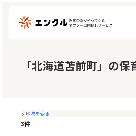
理想の園がやってくる。

オファー型園探しサービス
マ
保育園・幼稚園を探す
「北海道苫前町」の保
閲
地図から探す
お
地域から探す
地域を変更
3件