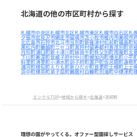
北海道の他の市区町村から探す
札幌市中央区
札幌市北区
札幌市東区
札幌市白石区
札
夕張市
岩見沢市
網走市
留萌市
苫小牧市
稚内市
美唄市
北広島市
石狩市
北斗市
当別町
新篠津村
松前町
福島町
黒松内町
蘭越町
ニセコ町
真狩村
留寿都村
喜茂別町
京
月形町
浦臼町
新十津川町
妹背牛町
秩父別町
雨竜町
北
下川町
美深町
音威子府村
中川町
幌加内町
増毛町
小平
斜里町
清里町
小清水町
訓子府町
置戸町
佐呂間町
遠軽
浦河町
様似町
えりも町
新ひだか町
音更町
士幌町
上士
浜中町
標茶町
弟子屈町
鶴居村
白糠町
別海町
中標津町
エンクルTOP
>
地域から探す
>
北海道
>
苫前町
理想の園がやってくる。オファー型園探しサービス