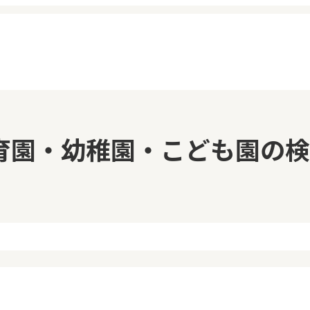
イページ
見学日記
育園・幼稚園・こども園の検
覧履歴
メッセージ
気に入り
おすすめの園