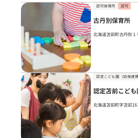
認可保育所
認可
古丹別保育所
北海道苫前町古丹別１
認定こども園（幼保連
認定苫前こども
北海道苫前町字苫前161