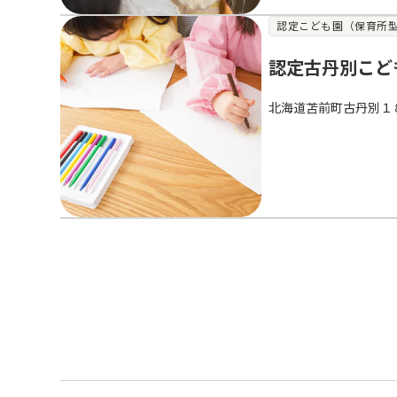
認定こども園（保育所
認定古丹別こど
北海道苫前町古丹別１