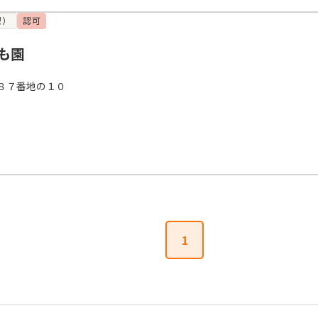
型）
認可
も園
８７番地の１０
1