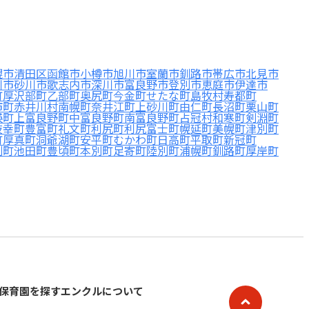
幌市清田区
函館市
小樽市
旭川市
室蘭市
釧路市
帯広市
北見市
川市
砂川市
歌志内市
深川市
富良野市
登別市
恵庭市
伊達市
町
厚沢部町
乙部町
奥尻町
今金町
せたな町
島牧村
寿都町
市町
赤井川村
南幌町
奈井江町
上砂川町
由仁町
長沼町
栗山町
瑛町
上富良野町
中富良野町
南富良野町
占冠村
和寒町
剣淵町
枝幸町
豊富町
礼文町
利尻町
利尻富士町
幌延町
美幌町
津別町
町
厚真町
洞爺湖町
安平町
むかわ町
日高町
平取町
新冠町
別町
池田町
豊頃町
本別町
足寄町
陸別町
浦幌町
釧路町
厚岸町
保育園を探す
エンクルについて