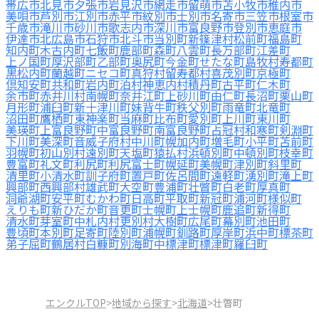
帯広市
北見市
夕張市
岩見沢市
網走市
留萌市
苫小牧市
稚内市
美唄市
芦別市
江別市
赤平市
紋別市
士別市
名寄市
三笠市
根室市
千歳市
滝川市
砂川市
歌志内市
深川市
富良野市
登別市
恵庭市
伊達市
北広島市
石狩市
北斗市
当別町
新篠津村
松前町
福島町
知内町
木古内町
七飯町
鹿部町
森町
八雲町
長万部町
江差町
上ノ国町
厚沢部町
乙部町
奥尻町
今金町
せたな町
島牧村
寿都町
黒松内町
蘭越町
ニセコ町
真狩村
留寿都村
喜茂別町
京極町
倶知安町
共和町
岩内町
泊村
神恵内村
積丹町
古平町
仁木町
余市町
赤井川村
南幌町
奈井江町
上砂川町
由仁町
長沼町
栗山町
月形町
浦臼町
新十津川町
妹背牛町
秩父別町
雨竜町
北竜町
沼田町
鷹栖町
東神楽町
当麻町
比布町
愛別町
上川町
東川町
美瑛町
上富良野町
中富良野町
南富良野町
占冠村
和寒町
剣淵町
下川町
美深町
音威子府村
中川町
幌加内町
増毛町
小平町
苫前町
羽幌町
初山別村
遠別町
天塩町
猿払村
浜頓別町
中頓別町
枝幸町
豊富町
礼文町
利尻町
利尻富士町
幌延町
美幌町
津別町
斜里町
清里町
小清水町
訓子府町
置戸町
佐呂間町
遠軽町
湧別町
滝上町
興部町
西興部村
雄武町
大空町
豊浦町
壮瞥町
白老町
厚真町
洞爺湖町
安平町
むかわ町
日高町
平取町
新冠町
浦河町
様似町
えりも町
新ひだか町
音更町
士幌町
上士幌町
鹿追町
新得町
清水町
芽室町
中札内村
更別村
大樹町
広尾町
幕別町
池田町
豊頃町
本別町
足寄町
陸別町
浦幌町
釧路町
厚岸町
浜中町
標茶町
弟子屈町
鶴居村
白糠町
別海町
中標津町
標津町
羅臼町
エンクルTOP
>
地域から探す
>
北海道
>
壮瞥町