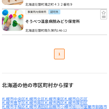
北海道壮瞥町滝之町４３２番地９
見学日記
事業所内保育所
認可外
そうべつ温泉病院みどり保育所
メッセージ
北海道壮瞥町南久保内146-12
おすすめの園
エンクルの特徴と活用方法
1
コラム
お知らせ
北海道の他の市区町村から探す
札幌市中央区
札幌市北区
札幌市東区
札幌市白石区
札幌市豊平区
札幌市南区
札幌市西区
札幌市厚別区
札幌市手稲区
札幌市清田区
函館市
小樽市
旭川市
室蘭市
釧路市