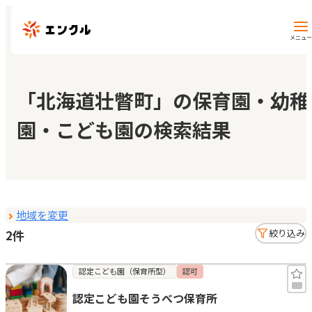
メニュー
保育園・幼稚園を探す
「北海道壮瞥町」の保育園・幼稚
園・こども園の検索結果
地図から探す
地域から探す
地域を変更
マイページ
2件
絞り込み
閲覧履歴
認定こども園（保育所型）
認可
認定こども園そうべつ保育所
お気に入り