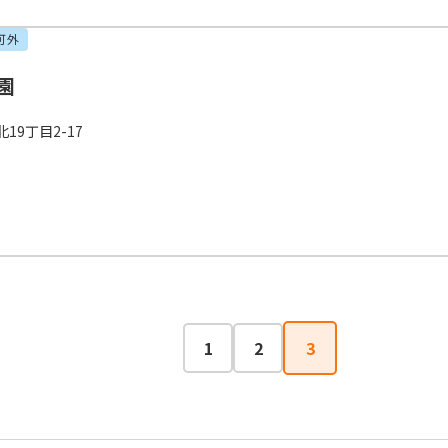
可外
園
9丁目2-17
1
2
3