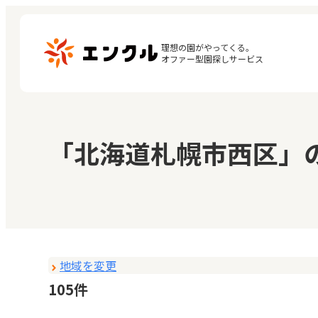
理想の園がやってくる。

オファー型園探しサービス
マ
保育園・幼稚園を探す
「北海道札幌市西区」
閲
地図から探す
お
地域から探す
地域を変更
105件