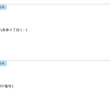
可外
九条東４丁目１−１
可外
97番地2