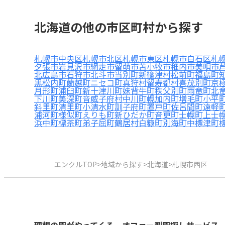
北海道の他の市区町村から探す
札幌市中央区
札幌市北区
札幌市東区
札幌市白石区
札
夕張市
岩見沢市
網走市
留萌市
苫小牧市
稚内市
美唄市
北広島市
石狩市
北斗市
当別町
新篠津村
松前町
福島町
黒松内町
蘭越町
ニセコ町
真狩村
留寿都村
喜茂別町
京
月形町
浦臼町
新十津川町
妹背牛町
秩父別町
雨竜町
北
下川町
美深町
音威子府村
中川町
幌加内町
増毛町
小平
斜里町
清里町
小清水町
訓子府町
置戸町
佐呂間町
遠軽
浦河町
様似町
えりも町
新ひだか町
音更町
士幌町
上士
浜中町
標茶町
弟子屈町
鶴居村
白糠町
別海町
中標津町
エンクルTOP
>
地域から探す
>
北海道
>
札幌市西区