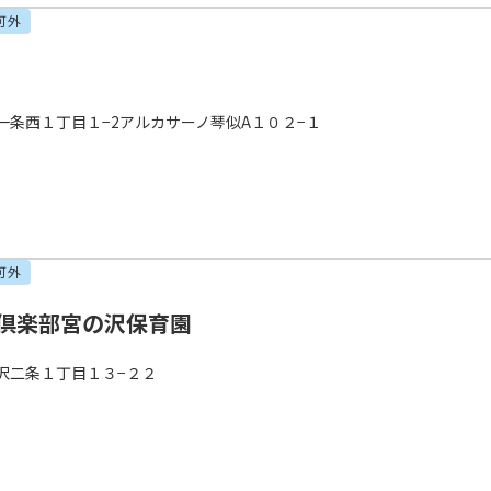
可外
一条西１丁目１−2アルカサーノ琴似A１０２−１
可外
倶楽部宮の沢保育園
沢二条１丁目１３−２２