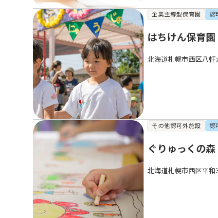
企業主導型保育園
認
はちけん保育園
北海道札幌市西区八軒
その他認可外施設
認
ぐりゅっくの森
北海道札幌市西区平和3