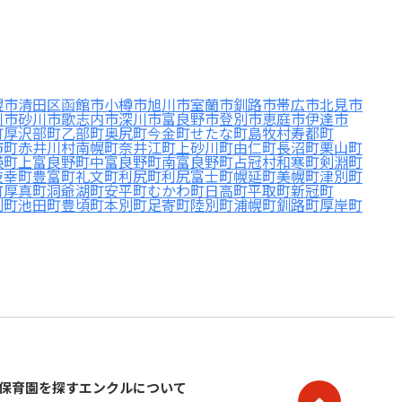
幌市清田区
函館市
小樽市
旭川市
室蘭市
釧路市
帯広市
北見市
川市
砂川市
歌志内市
深川市
富良野市
登別市
恵庭市
伊達市
町
厚沢部町
乙部町
奥尻町
今金町
せたな町
島牧村
寿都町
市町
赤井川村
南幌町
奈井江町
上砂川町
由仁町
長沼町
栗山町
瑛町
上富良野町
中富良野町
南富良野町
占冠村
和寒町
剣淵町
枝幸町
豊富町
礼文町
利尻町
利尻富士町
幌延町
美幌町
津別町
町
厚真町
洞爺湖町
安平町
むかわ町
日高町
平取町
新冠町
別町
池田町
豊頃町
本別町
足寄町
陸別町
浦幌町
釧路町
厚岸町
保育園を探す
エンクルについて