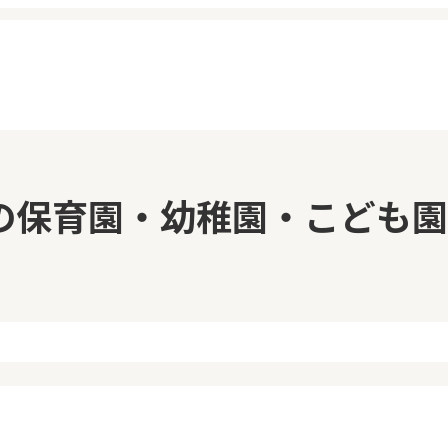
イページ
見学日記
の保育園・幼稚園・こども園
覧履歴
メッセージ
気に入り
おすすめの園