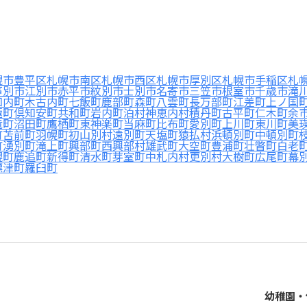
幌市豊平区
札幌市南区
札幌市西区
札幌市厚別区
札幌市手稲区
札
芦別市
江別市
赤平市
紋別市
士別市
名寄市
三笠市
根室市
千歳市
滝
知内町
木古内町
七飯町
鹿部町
森町
八雲町
長万部町
江差町
上ノ国
極町
倶知安町
共和町
岩内町
泊村
神恵内村
積丹町
古平町
仁木町
余
竜町
沼田町
鷹栖町
東神楽町
当麻町
比布町
愛別町
上川町
東川町
美
町
苫前町
羽幌町
初山別村
遠別町
天塩町
猿払村
浜頓別町
中頓別町
町
湧別町
滝上町
興部町
西興部村
雄武町
大空町
豊浦町
壮瞥町
白老
幌町
鹿追町
新得町
清水町
芽室町
中札内村
更別村
大樹町
広尾町
幕
標津町
羅臼町
幼稚園・