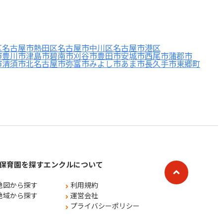
区
名古屋市熱田区
名古屋市中川区
名古屋市港区
市
豊川市
津島市
碧南市
刈谷市
豊田市
安城市
西尾市
蒲郡市
市
清須市
北名古屋市
弥富市
みよし市
あま市
長久手市
東郷町
保育園を探す
エンクルについて
地図から探す
利用規約
地域から探す
運営会社
プライバシーポリシー