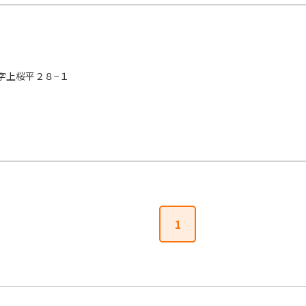
字上桜平２８−１
1