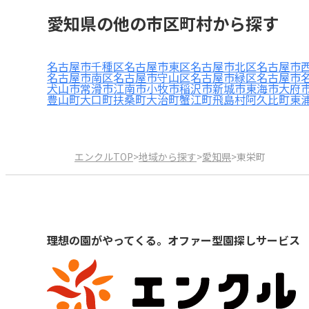
愛知県の他の市区町村から探す
名古屋市千種区
名古屋市東区
名古屋市北区
名古屋市
名古屋市南区
名古屋市守山区
名古屋市緑区
名古屋市
犬山市
常滑市
江南市
小牧市
稲沢市
新城市
東海市
大府
豊山町
大口町
扶桑町
大治町
蟹江町
飛島村
阿久比町
東
エンクルTOP
>
地域から探す
>
愛知県
>
東栄町
理想の園がやってくる。オファー型園探しサービス