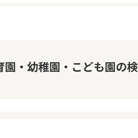
イページ
見学日記
育園・幼稚園・こども園の検
覧履歴
メッセージ
気に入り
おすすめの園