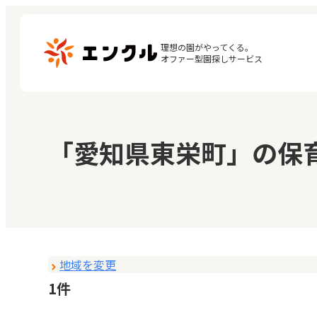
理想の園がやってくる。

オファー型園探しサービス
マ
保育園・幼稚園を探す
「愛知県東栄町」の保
閲
地図から探す
お
地域から探す
地域を変更
1件