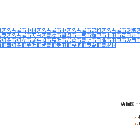
西区
名古屋市中村区
名古屋市中区
名古屋市昭和区
名古屋市瑞穂
名東区
名古屋市天白区
豊橋市
岡崎市
一宮市
瀬戸市
半田市
春日井
市
知多市
知立市
尾張旭市
高浜市
岩倉市
豊明市
日進市
田原市
愛西
浦町
南知多町
美浜町
武豊町
幸田町
設楽町
東栄町
豊根村
幼稚園・