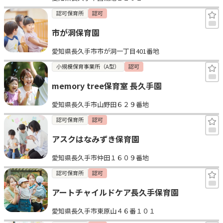
認可保育所
認可
市が洞保育園
愛知県長久手市市が洞一丁目401番地
小規模保育事業所（A型）
認可
memory tree保育室 長久手園
愛知県長久手市山野田６２９番地
認可保育所
認可
アスクはなみずき保育園
愛知県長久手市仲田１６０９番地
認可保育所
認可
アートチャイルドケア長久手保育園
愛知県長久手市東原山４６番１０１