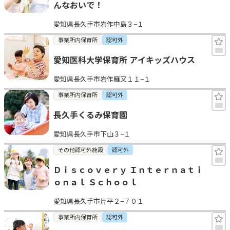
んなおいで！
愛知県長久手市岩作中島３−１
事業所内保育所
認可外
愛知医科大学保育所 アイキッズハウス
愛知県長久手市岩作雁又１１−１
事業所内保育所
認可外
長久手くるみ保育園
愛知県長久手市下山３−１
その他認可外施設
認可外
Ｄｉｓｃｏｖｅｒｙ Ｉｎｔｅｒｎａｔｉ
ｏｎａｌ Ｓｃｈｏｏｌ
愛知県長久手市片平２−７０１
事業所内保育所
認可外