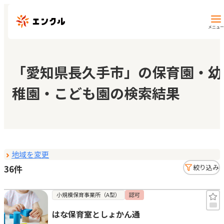
メニュー
保育園・幼稚園を探す
「愛知県長久手市」の保育園・幼
稚園・こども園の検索結果
地図から探す
地域から探す
地域を変更
マイページ
36件
絞り込み
閲覧履歴
小規模保育事業所（A型）
認可
はな保育室としょかん通
お気に入り