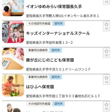
イオンゆめみらい保育園長久手
愛知県長久手市勝入塚501イオンモール長久手Ｂ１
その他認可外施設
認可外
キッズインターナショナルスクール
愛知県長久手市岩作長筬１５−２
事業所内保育所
認可外
藤が丘にじのこども保育園
愛知県長久手市平池５０１ドリームワン１Ｆ
事業所内保育所
認可外
はひふへ保育園
愛知県長久手市作田１丁目９０３番地丸石ビル１Ｆ
その他認可外施設
認可外