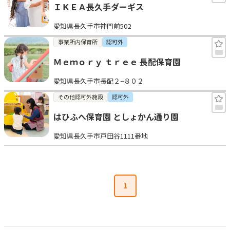
ＩＫＥＡ長久手ダーギス
愛知県長久手市神門前502
事業所内保育所
認可外
Ｍｅｍｏｒｙ ｔｒｅｅ 長配保育園
愛知県長久手市長配２−８０２
その他認可外施設
認可外
はひふへ保育園 としょかん通り園
愛知県長久手市戸田谷1111番地
1