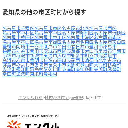
愛知県の他の市区町村から探す
名古屋市千種区
名古屋市東区
名古屋市北区
名古屋市西区
名古屋市中村区
名古屋市中区
名古屋市昭和区
名古屋市瑞穂区
名古屋市熱田区
名古屋市中川区
名古屋市港区
名古屋市南区
名古屋市守山区
名古屋市緑区
名古屋市名東区
名古屋市天白区
豊橋市
岡崎市
一宮市
瀬戸市
半田市
春日井市
豊川市
津島市
碧南市
刈谷市
豊田市
安城市
西尾市
蒲郡市
犬山市
常滑市
江南市
小牧市
稲沢市
新城市
東海市
大府市
知多市
知立市
尾張旭市
高浜市
岩倉市
豊明市
日進市
田原市
愛西市
清須市
北名古屋市
弥富市
みよし市
あま市
長久手市
東郷町
豊山町
大口町
扶桑町
大治町
蟹江町
飛島村
阿久比町
東浦町
南知多町
美浜町
武豊町
幸田町
設楽町
東栄町
豊根村
エンクルTOP
>
地域から探す
>
愛知県
>
長久手市
理想の園がやってくる。オファー型園探しサービス