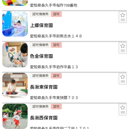
愛知県長久手市桜作708番地
見学日記
認可保育所
認可
上郷保育園
メッセージ
愛知県長久手市前熊志水１４８
おすすめの園
認可保育所
認可
色金保育園
エンクルの特徴と活用方法
コラム
愛知県長久手市岩作中島１３
お知らせ
認可保育所
認可
長湫東保育園
愛知県長久手市東狭間７０３
認可保育所
認可
長湫西保育園
愛知県長久手市作田二丁目１７０１