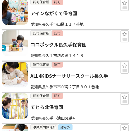
認可保育所
認可
アインながくて保育園
愛知県長久手市山桶１１７番地
認可保育所
認可
コロポックル長久手保育園
愛知県長久手市坊の後１４１８
認可保育所
認可
ALL4KIDSナーサリースクール長久手
愛知県長久手市市が洞２丁目８０１番地
認可保育所
認可
てとろ北保育園
愛知県長久手市池田61番4
事業所内保育所
認可外