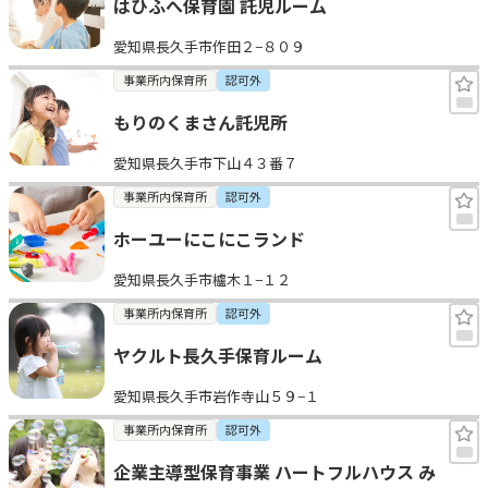
はひふへ保育園 託児ルーム
愛知県長久手市作田２−８０９
事業所内保育所
認可外
もりのくまさん託児所
愛知県長久手市下山４３番７
事業所内保育所
認可外
ホーユーにこにこランド
愛知県長久手市櫨木１−１２
事業所内保育所
認可外
ヤクルト長久手保育ルーム
愛知県長久手市岩作寺山５９−１
事業所内保育所
認可外
企業主導型保育事業 ハートフルハウス み