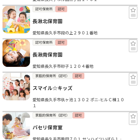
認可保育所
認可
長湫北保育園
愛知県長久手市段の上２９０１番地
認可保育所
認可
長湫南保育園
愛知県長久手市砂子１２０４番地
家庭的保育所（認可）
認可
スマイル☆キッズ
愛知県長久手市杁ヶ池１３０２ ポニ-ヒルＣ棟１０
１
家庭的保育所（認可）
認可
パセリ保育室
愛知県長久手市熊田７０１ サンハイツいぼら１‐