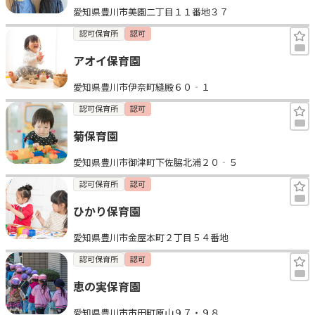
愛知県豊川市美園二丁目１１番地３７
認可保育所
認可
アオイ保育園
愛知県豊川市伊奈町縫殿６０‐１
認可保育所
認可
菊保育園
愛知県豊川市御津町下佐脇北浦２０‐５
認可保育所
認可
ひかり保育園
愛知県豊川市金屋本町２丁目５４番地
認可保育所
認可
恵の実保育園
愛知県豊川市市田町原山９７・９８