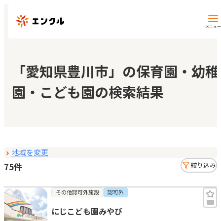
メニュー
保育園・幼稚園を探す
「愛知県豊川市」の保育園・幼稚
園・こども園の検索結果
地図から探す
地域から探す
地域を変更
マイページ
75件
絞り込み
閲覧履歴
その他認可外施設
認可外
にじこども園みやび
お気に入り