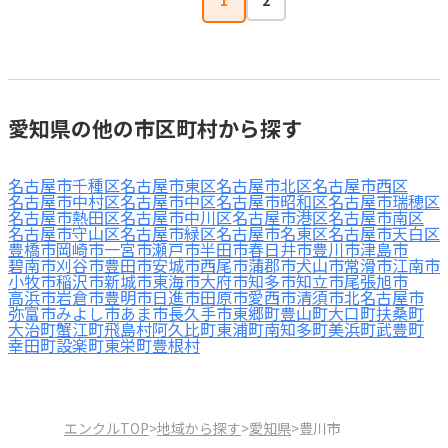
1
2
愛知県の他の市区町村から探す
名古屋市千種区
名古屋市東区
名古屋市北区
名古屋市西区
名古屋市中村区
名古屋市中区
名古屋市昭和区
名古屋市瑞穂区
名古屋市熱田区
名古屋市中川区
名古屋市港区
名古屋市南区
名古屋市守山区
名古屋市緑区
名古屋市名東区
名古屋市天白区
豊橋市
岡崎市
一宮市
瀬戸市
半田市
春日井市
豊川市
津島市
碧南市
刈谷市
豊田市
安城市
西尾市
蒲郡市
犬山市
常滑市
江南市
小牧市
稲沢市
新城市
東海市
大府市
知多市
知立市
尾張旭市
高浜市
岩倉市
豊明市
日進市
田原市
愛西市
清須市
北名古屋市
弥富市
みよし市
あま市
長久手市
東郷町
豊山町
大口町
扶桑町
大治町
蟹江町
飛島村
阿久比町
東浦町
南知多町
美浜町
武豊町
幸田町
設楽町
東栄町
豊根村
エンクルTOP
>
地域から探す
>
愛知県
>
豊川市