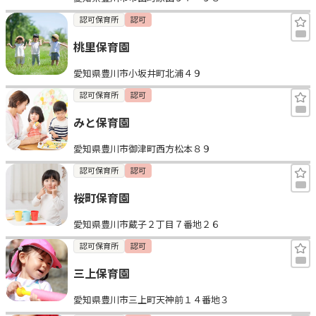
認可保育所
認可
桃里保育園
愛知県豊川市小坂井町北浦４９
認可保育所
認可
みと保育園
愛知県豊川市御津町西方松本８９
認可保育所
認可
桜町保育園
愛知県豊川市蔵子２丁目７番地２６
認可保育所
認可
三上保育園
愛知県豊川市三上町天神前１４番地３