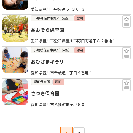
愛知県豊川市中央通５−３０−３
小規模保育事業所（A型）
認可
あおぞら保育園
愛知県豊川市愛知県豊川市野口町道下８２番地１
小規模保育事業所（A型）
認可
おひさまキラリ
愛知県豊川市千歳通４丁目４番地１
認可保育所
認可
さつき保育園
愛知県豊川市八幡町亀ヶ坪６０