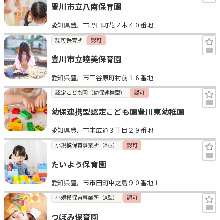
豊川市立八南保育園
愛知県豊川市野口町花ノ木４０番地
認可保育所
認可
豊川市立睦美保育園
愛知県豊川市三谷原町村前１６番地
認定こども園（幼保連携型）
認可
幼保連携型認定こども園豊川東幼稚園
愛知県豊川市末広通３丁目２９番地
小規模保育事業所（A型）
認可
たいよう保育園
愛知県豊川市市田町中之島９０番地１
小規模保育事業所（A型）
認可
つぼみ保育園