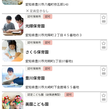
愛知県豊川市八幡町弥五郎143
見学日記
定員空きなし
認可保育所
認可
メッセージ
光輝保育園
愛知県豊川市光輝町２丁目４５番地の３
おすすめの園
認可保育所
認可
エンクルの特徴と活用方法
さくら保育園
コラム
お知らせ
愛知県豊川市光明町1丁目37番地1
認可保育所
認可
豊川保育園
愛知県豊川市大崎町下金居場５５番地
認定こども園（幼保連携型）
認可
美園こども園