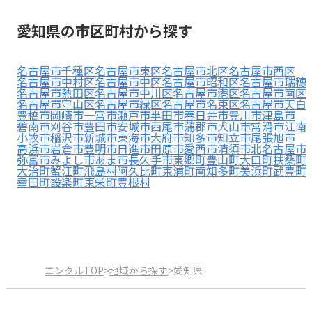
見学日記
愛知県の市区町村から探す
メッセージ
名古屋市千種区
名古屋市東区
名古屋市北区
名古屋市西区
名古屋市中村区
名古屋市中区
名古屋市昭和区
名古屋市瑞穂
名古屋市熱田区
名古屋市中川区
名古屋市港区
名古屋市南区
名古屋市守山区
名古屋市緑区
名古屋市名東区
名古屋市天白
おすすめの園
豊橋市
岡崎市
一宮市
瀬戸市
半田市
春日井市
豊川市
津島市
碧南市
刈谷市
豊田市
安城市
西尾市
蒲郡市
犬山市
常滑市
江南
小牧市
稲沢市
新城市
東海市
大府市
知多市
知立市
尾張旭市
エンクルの特徴と活用方法
高浜市
岩倉市
豊明市
日進市
田原市
愛西市
清須市
北名古屋市
コラム
弥富市
みよし市
あま市
長久手市
東郷町
豊山町
大口町
扶桑町
お知らせ
大治町
蟹江町
飛島村
阿久比町
東浦町
南知多町
美浜町
武豊町
幸田町
設楽町
東栄町
豊根村
エンクルTOP
>
地域から探す
>
愛知県