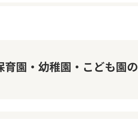
イページ
見学日記
保育園・幼稚園・こども園の
覧履歴
メッセージ
気に入り
おすすめの園