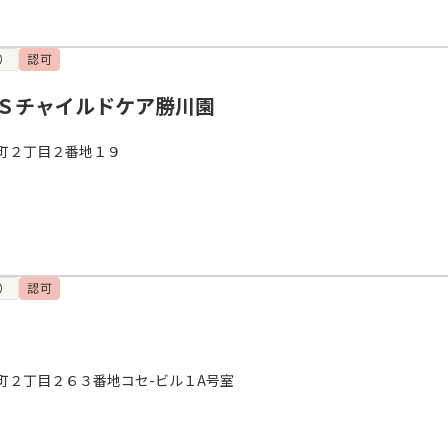
）
認可
Ｓチャイルドケア勝川園
町２丁目２番地１９
）
認可
町２丁目２６３番地コセ-ビル１A号室