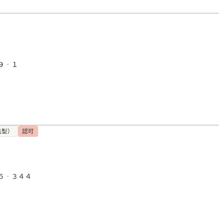
９‐１
携型）
認可
５‐３４４