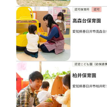
認可保育所
認可
高森台保育園
愛知県春日井市高森台
認定こども園（幼保連
柏井保育園
愛知県春日井市柏井町