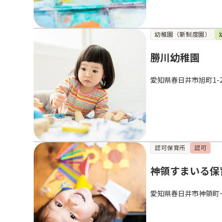
幼稚園（新制度園）
勝川幼稚園
愛知県春日井市旭町1-2
認可保育所
認可
神領すまいる保
愛知県春日井市神領町