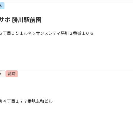
外
サポ 勝川駅前園
６丁目１５１ルネッサンスシティ勝川２番街１０６
）
認可
町４丁目１７７番地友和ビル