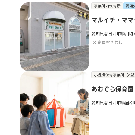
事業所内保育所
認可
マルイチ・ママ
愛知県春日井市勝川町
定員空きなし
小規模保育事業所（A型
あおぞら保育園
愛知県春日井市鳥居松