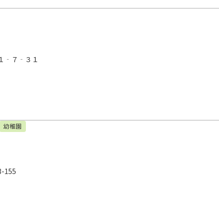
１‐７‐３１
幼稚園
155