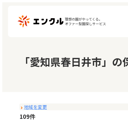
理想の園がやってくる。

オファー型園探しサービス
マ
保育園・幼稚園を探す
「愛知県春日井市」の
閲
地図から探す
お
地域から探す
地域を変更
109件