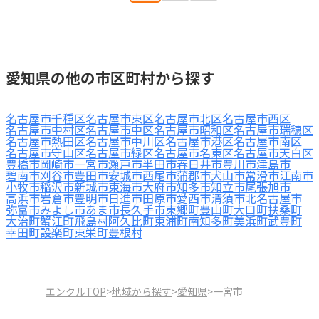
愛知県の他の市区町村から探す
名古屋市千種区
名古屋市東区
名古屋市北区
名古屋市西区
名古屋市中村区
名古屋市中区
名古屋市昭和区
名古屋市瑞穂区
名古屋市熱田区
名古屋市中川区
名古屋市港区
名古屋市南区
名古屋市守山区
名古屋市緑区
名古屋市名東区
名古屋市天白区
豊橋市
岡崎市
一宮市
瀬戸市
半田市
春日井市
豊川市
津島市
碧南市
刈谷市
豊田市
安城市
西尾市
蒲郡市
犬山市
常滑市
江南市
小牧市
稲沢市
新城市
東海市
大府市
知多市
知立市
尾張旭市
高浜市
岩倉市
豊明市
日進市
田原市
愛西市
清須市
北名古屋市
弥富市
みよし市
あま市
長久手市
東郷町
豊山町
大口町
扶桑町
大治町
蟹江町
飛島村
阿久比町
東浦町
南知多町
美浜町
武豊町
幸田町
設楽町
東栄町
豊根村
エンクルTOP
>
地域から探す
>
愛知県
>
一宮市