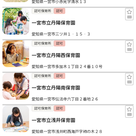
愛知県一宮市小赤見字清水１３
認可保育所
認可
一宮市立丹陽保育園
愛知県一宮市三ツ井１‐１５‐３
認可保育所
認可
一宮市立丹陽西保育園
愛知県一宮市多加木１丁目２４番１０号
認可保育所
認可
一宮市立丹陽南保育園
愛知県一宮市伝法寺六丁目２番地２６
認可保育所
認可
一宮市立浅井保育園
愛知県一宮市浅井町西海戸字柿の木２８