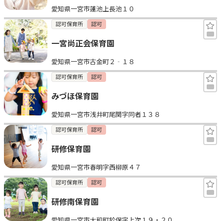
愛知県一宮市蓮池上長池１０
見学日記
認可保育所
認可
一宮尚正会保育園
メッセージ
愛知県一宮市古金町２‐１８
おすすめの園
認可保育所
認可
みづほ保育園
エンクルの特徴と活用方法
コラム
愛知県一宮市浅井町尾関字同者１３８
お知らせ
認可保育所
認可
研修保育園
愛知県一宮市春明字西柳原４７
認可保育所
認可
研修南保育園
愛知県一宮市大和町於保字上次１９・２０