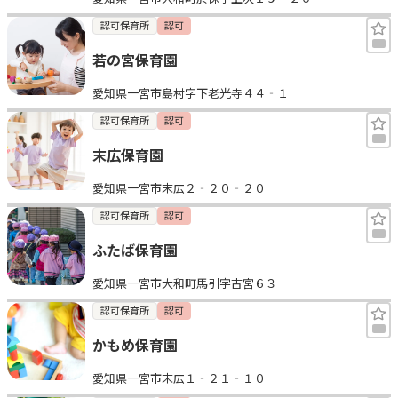
認可保育所
認可
若の宮保育園
愛知県一宮市島村字下老光寺４４‐１
認可保育所
認可
末広保育園
愛知県一宮市末広２‐２０‐２０
認可保育所
認可
ふたば保育園
愛知県一宮市大和町馬引字古宮６３
認可保育所
認可
かもめ保育園
愛知県一宮市末広１‐２１‐１０