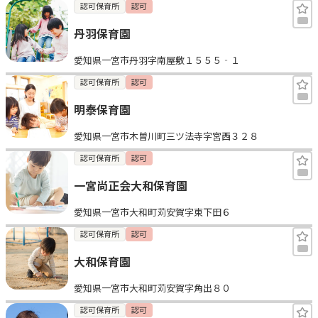
認可保育所
認可
丹羽保育園
愛知県一宮市丹羽字南屋敷１５５５‐１
認可保育所
認可
明泰保育園
愛知県一宮市木曽川町三ツ法寺字宮西３２８
認可保育所
認可
一宮尚正会大和保育園
愛知県一宮市大和町苅安賀字東下田６
認可保育所
認可
大和保育園
愛知県一宮市大和町苅安賀字角出８０
認可保育所
認可