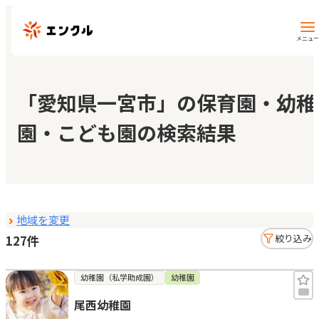
メニュー
保育園・幼稚園を探す
「愛知県一宮市」の保育園・幼稚
園・こども園の検索結果
地図から探す
地域から探す
地域を変更
マイページ
127件
絞り込み
閲覧履歴
幼稚園（私学助成園）
幼稚園
尾西幼稚園
お気に入り