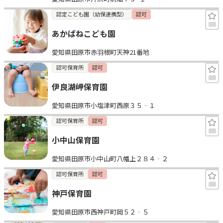
認定こども園（幼保連携型）
認可
あかばねこども園
愛知県田原市赤羽根町天神21番地
認可保育所
認可
伊良湖岬保育園
愛知県田原市小塩津町西原３５‐１
認可保育所
認可
小中山保育園
愛知県田原市小中山町八幡上２８４‐２
認可保育所
認可
神戸保育園
愛知県田原市西神戸町岡５２‐５