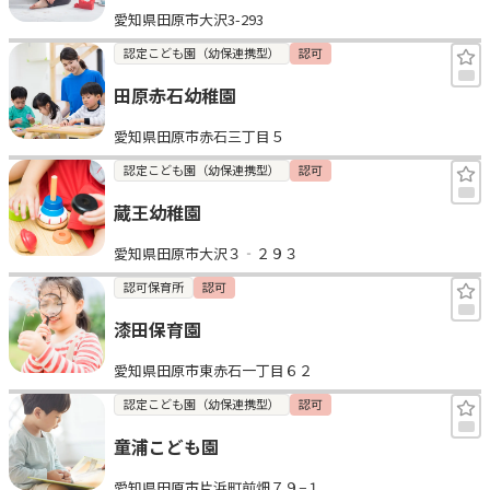
愛知県田原市大沢3-293
見学日記
認定こども園（幼保連携型）
認可
田原赤石幼稚園
メッセージ
愛知県田原市赤石三丁目５
おすすめの園
認定こども園（幼保連携型）
認可
蔵王幼稚園
エンクルの特徴と活用方法
コラム
愛知県田原市大沢３‐２９３
お知らせ
認可保育所
認可
漆田保育園
愛知県田原市東赤石一丁目６２
認定こども園（幼保連携型）
認可
童浦こども園
愛知県田原市片浜町前畑７９−１