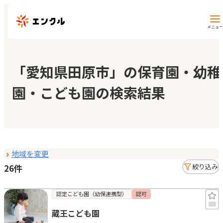
メニュー
保育園・幼稚園を探す
「愛知県田原市」の保育園・幼稚
園・こども園の検索結果
地図から探す
地域から探す
地域を変更
マイページ
26件
絞り込み
閲覧履歴
認定こども園（幼保連携型）
認可
蔵王こども園
お気に入り