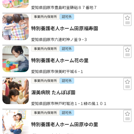
愛知県田原市豊島町釜鋳硲８７番地７
事業所内保育所
認可外
特別養護老人ホーム田原福寿園
愛知県田原市六連町神ノ釜９−３
事業所内保育所
認可外
特別養護老人ホーム花の里
愛知県田原市保美町平城６−１
事業所内保育所
認可外
渥美病院 たんぽぽ園
愛知県田原市神戸町堀池１−１緑の風１０１
事業所内保育所
認可外
特別養護老人ホーム田原ゆの里