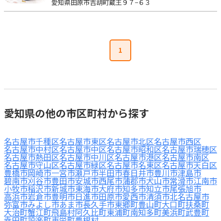
愛知県田原市吉胡町蔵王９７−６３
1
愛知県の他の市区町村から探す
名古屋市千種区
名古屋市東区
名古屋市北区
名古屋市西区
名古屋市中村区
名古屋市中区
名古屋市昭和区
名古屋市瑞穂区
名古屋市熱田区
名古屋市中川区
名古屋市港区
名古屋市南区
名古屋市守山区
名古屋市緑区
名古屋市名東区
名古屋市天白区
豊橋市
岡崎市
一宮市
瀬戸市
半田市
春日井市
豊川市
津島市
碧南市
刈谷市
豊田市
安城市
西尾市
蒲郡市
犬山市
常滑市
江南市
小牧市
稲沢市
新城市
東海市
大府市
知多市
知立市
尾張旭市
高浜市
岩倉市
豊明市
日進市
田原市
愛西市
清須市
北名古屋市
弥富市
みよし市
あま市
長久手市
東郷町
豊山町
大口町
扶桑町
大治町
蟹江町
飛島村
阿久比町
東浦町
南知多町
美浜町
武豊町
幸田町
設楽町
東栄町
豊根村