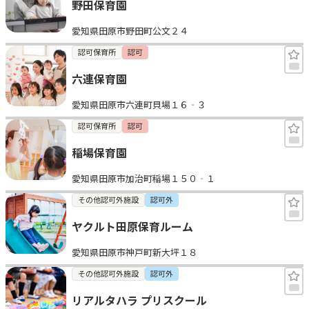
野田保育園
愛知県田原市野田町公文２４
認可保育所
認可
六連保育園
愛知県田原市六連町貝場１６‐３
認可保育所
認可
稲場保育園
愛知県田原市加治町稲場１５０‐１
その他認可外施設
認可外
ヤクルト田原保育ルーム
愛知県田原市神戸町新大坪１８
その他認可外施設
認可外
リアルタハラ プリスクール