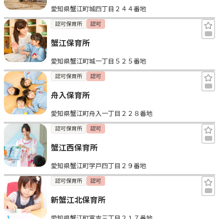
愛知県蟹江町城四丁目２４４番地
見学日記
認可保育所
認可
蟹江保育所
メッセージ
愛知県蟹江町城一丁目５２５番地
おすすめの園
認可保育所
認可
舟入保育所
エンクルの特徴と活用方法
コラム
愛知県蟹江町舟入一丁目２２８番地
お知らせ
認可保育所
認可
蟹江西保育所
愛知県蟹江町学戸四丁目２９番地
認可保育所
認可
新蟹江北保育所
愛知県蟹江町富吉三丁目２１７番地