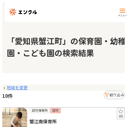
メニュー
保育園・幼稚園を探す
「愛知県蟹江町」の保育園・幼稚
園・こども園の検索結果
地図から探す
地域から探す
地域を変更
マイページ
10件
絞り込み
閲覧履歴
認可保育所
認可
蟹江南保育所
お気に入り