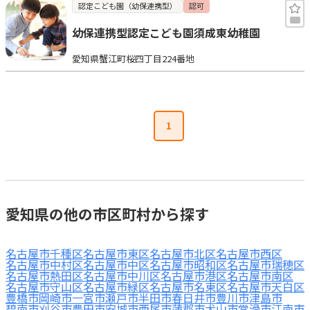
認定こども園（幼保連携型）
認可
幼保連携型認定こども園須成東幼稚園
愛知県蟹江町桜四丁目224番地
1
愛知県の他の市区町村から探す
名古屋市千種区
名古屋市東区
名古屋市北区
名古屋市西区
名古屋市中村区
名古屋市中区
名古屋市昭和区
名古屋市瑞穂区
名古屋市熱田区
名古屋市中川区
名古屋市港区
名古屋市南区
名古屋市守山区
名古屋市緑区
名古屋市名東区
名古屋市天白区
豊橋市
岡崎市
一宮市
瀬戸市
半田市
春日井市
豊川市
津島市
碧南市
刈谷市
豊田市
安城市
西尾市
蒲郡市
犬山市
常滑市
江南市