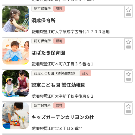
認可保育所
認可
須成保育所
愛知県蟹江町大字須成字古苗代１７３３番地
認可保育所
認可
はばたき保育園
愛知県蟹江町本町八丁目３５番地１
認定こども園（幼保連携型）
認可
認定こども園 蟹江幼稚園
愛知県蟹江町大字新千秋字後東８２
認可保育所
認可
キッズガーデンカリヨンの杜
愛知県蟹江町宝３丁目３番地