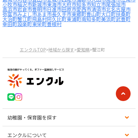
小牧市
稲沢市
新城市
東海市
大府市
知多市
知立市
尾張旭市
高浜市
岩倉市
豊明市
日進市
田原市
愛西市
清須市
北名古屋市
弥富市
みよし市
あま市
長久手市
東郷町
豊山町
大口町
扶桑町
大治町
蟹江町
飛島村
阿久比町
東浦町
南知多町
美浜町
武豊町
幸田町
設楽町
東栄町
豊根村
エンクルTOP
>
地域から探す
>
愛知県
>
蟹江町
理想の園がやってくる。オファー型園探しサービス
幼稚園・保育園を探す
エンクルについて