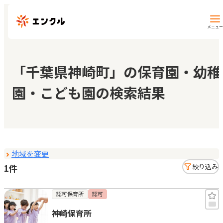
メニュー
保育園・幼稚園を探す
「千葉県神崎町」の保育園・幼稚
園・こども園の検索結果
地図から探す
地域から探す
地域を変更
マイページ
1件
絞り込み
閲覧履歴
認可保育所
認可
神崎保育所
お気に入り