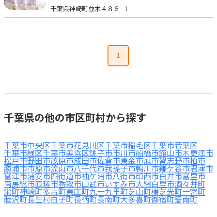
千葉県神崎町並木４８８−１
見学日記
メッセージ
1
おすすめの園
エンクルの特徴と活用方法
コラム
千葉県の他の市区町村から探す
お知らせ
千葉市中央区
千葉市花見川区
千葉市稲毛区
千葉市若葉区
千葉市緑区
千葉市美浜区
銚子市
市川市
船橋市
館山市
木更津市
松戸市
野田市
茂原市
成田市
佐倉市
東金市
旭市
習志野市
柏市
勝浦市
市原市
流山市
八千代市
我孫子市
鴨川市
鎌ケ谷市
君津市
富津市
浦安市
四街道市
袖ケ浦市
八街市
印西市
白井市
富里市
南房総市
匝瑳市
香取市
山武市
いすみ市
大網白里市
酒々井町
栄町
神崎町
多古町
東庄町
九十九里町
芝山町
横芝光町
一宮町
睦沢町
長生村
白子町
長柄町
長南町
大多喜町
御宿町
鋸南町