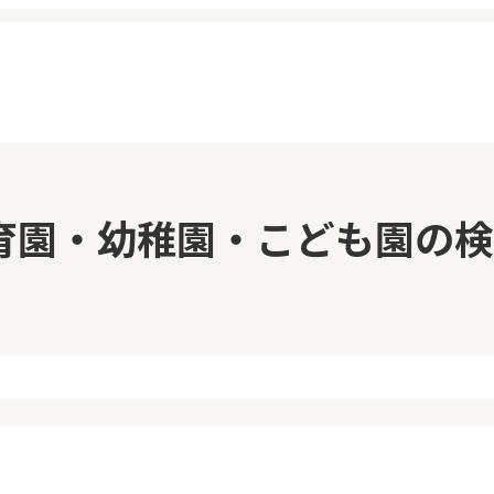
イページ
見学日記
育園・幼稚園・こども園の検
覧履歴
メッセージ
気に入り
おすすめの園