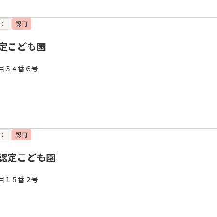
型）
認可
定こども園
目３４番６号
型）
認可
認定こども園
目１５番２号