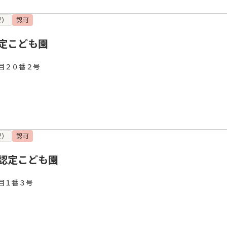
型）
認可
定こども園
目２０番２号
型）
認可
認定こども園
目１番３号