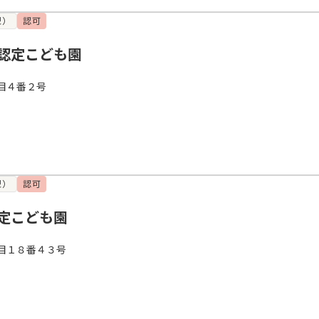
型）
認可
認定こども園
目４番２号
型）
認可
定こども園
目１８番４３号