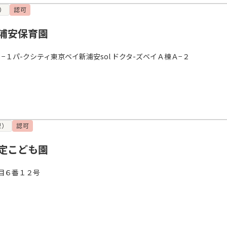
）
認可
浦安保育園
−１パ-クシティ東京ベイ新浦安sol ドクタ-ズベイＡ棟Ａ−２
型）
認可
定こども園
目６番１２号