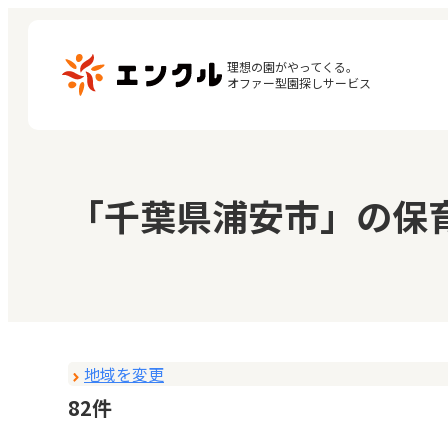
理想の園がやってくる。

オファー型園探しサービス
マ
保育園・幼稚園を探す
「千葉県浦安市」の保
閲
地図から探す
お
地域から探す
地域を変更
82件