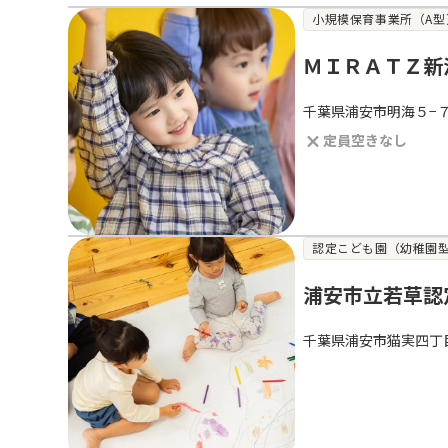
小規模保育事業所（A型
ＭＩＲＡＴＺ新
千葉県浦安市明海５−７
定員空きなし
認定こども園（幼稚園
浦安市立若草認
千葉県浦安市猫実四丁