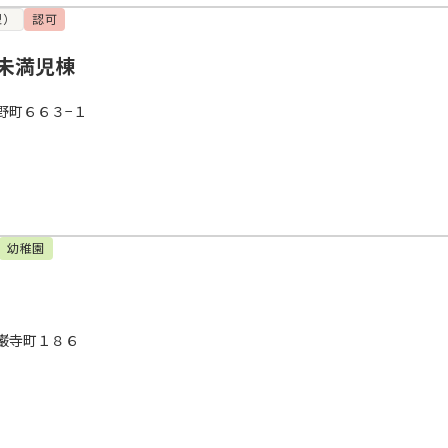
型）
認可
未満児棟
野町６６３−１
幼稚園
巌寺町１８６