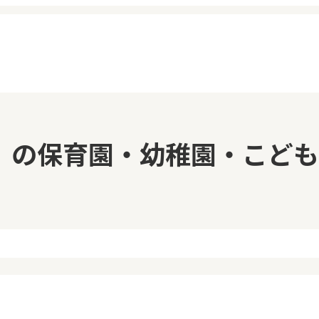
イページ
見学日記
」の保育園・幼稚園・こども
覧履歴
メッセージ
気に入り
おすすめの園