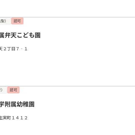
携型）
認可
属弁天こども園
天２丁目７‐１
型）
認可
学附属幼稚園
生実町１４１２