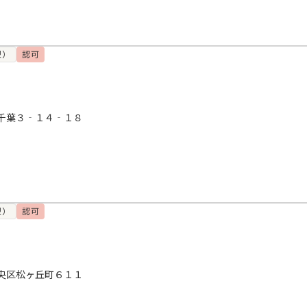
型）
認可
千葉３‐１４‐１８
型）
認可
央区松ヶ丘町６１１