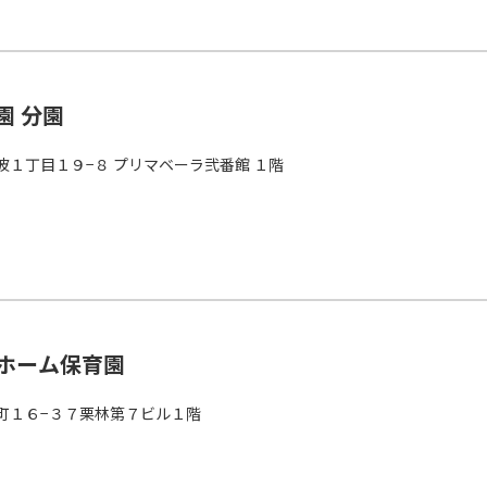
園 分園
１丁目１９−８ プリマベーラ弐番館 １階
ホーム保育園
町１６−３７栗林第７ビル１階