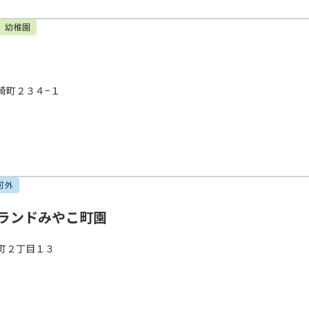
幼稚園
崎町２３４−１
可外
ランドみやこ町園
町２丁目１３