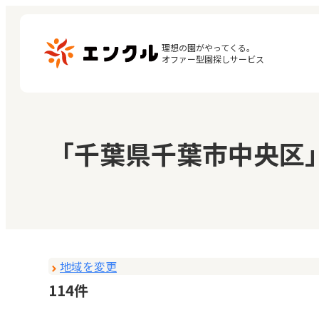
理想の園がやってくる。

オファー型園探しサービス
マ
保育園・幼稚園を探す
「千葉県千葉市中央区
閲
地図から探す
お
地域から探す
地域を変更
114件