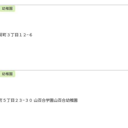
幼稚園
荷町３丁目１２−６
幼稚園
町５丁目２３−３０ 山百合学園山百合幼稚園