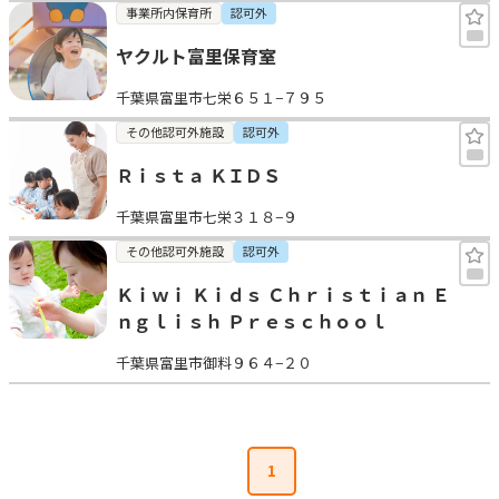
事業所内保育所
認可外
ヤクルト富里保育室
千葉県富里市七栄６５１−７９５
その他認可外施設
認可外
Ｒｉｓｔａ ＫＩＤＳ
千葉県富里市七栄３１８−９
その他認可外施設
認可外
Ｋｉｗｉ Ｋｉｄｓ Ｃｈｒｉｓｔｉａｎ Ｅ
ｎｇｌｉｓｈ Ｐｒｅｓｃｈｏｏｌ
千葉県富里市御料９６４−２０
1