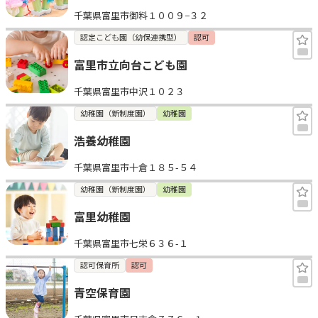
千葉県富里市御料１００９−３２
認定こども園（幼保連携型）
認可
富里市立向台こども園
千葉県富里市中沢１０２３
幼稚園（新制度園）
幼稚園
浩養幼稚園
千葉県富里市十倉１８５-５４
幼稚園（新制度園）
幼稚園
富里幼稚園
千葉県富里市七栄６３６-１
認可保育所
認可
青空保育園