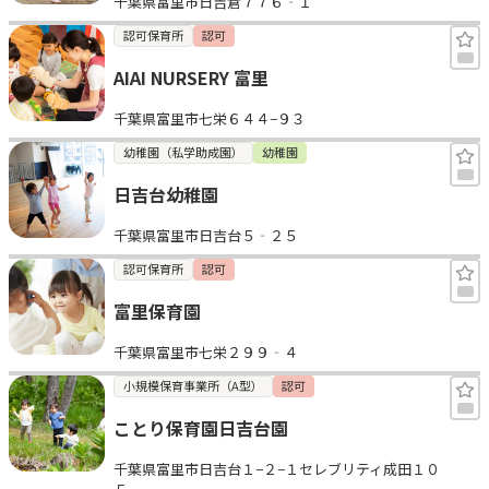
千葉県富里市日吉倉７７６‐１
認可保育所
認可
AIAI NURSERY 富里
千葉県富里市七栄６４４−９３
幼稚園（私学助成園）
幼稚園
日吉台幼稚園
千葉県富里市日吉台５‐２５
認可保育所
認可
富里保育園
千葉県富里市七栄２９９‐４
小規模保育事業所（A型）
認可
ことり保育園日吉台園
千葉県富里市日吉台１−２−１セレブリティ成田１０