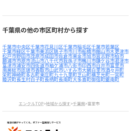
千葉県の他の市区町村から探す
千葉市中央区
千葉市花見川区
千葉市稲毛区
千葉市若葉区
千葉市緑区
千葉市美浜区
銚子市
市川市
船橋市
館山市
木更津市
松戸市
野田市
茂原市
成田市
佐倉市
東金市
旭市
習志野市
柏市
勝浦市
市原市
流山市
八千代市
我孫子市
鴨川市
鎌ケ谷市
君津市
富津市
浦安市
四街道市
袖ケ浦市
八街市
印西市
白井市
富里市
南房総市
匝瑳市
香取市
山武市
いすみ市
大網白里市
酒々井町
栄町
神崎町
多古町
東庄町
九十九里町
芝山町
横芝光町
一宮町
睦沢町
長生村
白子町
長柄町
長南町
大多喜町
御宿町
鋸南町
エンクルTOP
>
地域から探す
>
千葉県
>
富里市
理想の園がやってくる。オファー型園探しサービス