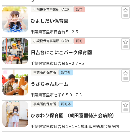
５
小規模保育事業所（A型）
認可
ひよしだい保育園
千葉県富里市日吉台５−２５
小規模保育事業所（A型）
認可
日吉台にこにこパーク保育園
千葉県富里市日吉台５−２７−５
事業所内保育所
認可外
うさちゃんルーム
千葉県富里市七栄６５３−７３
事業所内保育所
認可外
ひまわり保育園 （成田富里徳洲会病院）
千葉県富里市日吉台１−１−１成田富里徳洲会病院内