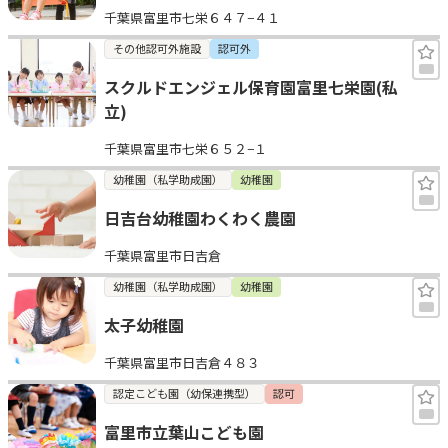
千葉県富里市七栄６４７−４１
見学日記
その他認可外施設
認可外
スクルドエンジェル保育園富里七栄園(私
メッセージ
立)
千葉県富里市七栄６５２−１
おすすめの園
幼稚園（私学助成園）
幼稚園
エンクルの特徴と活用方法
日吉台幼稚園わくわく農園
コラム
お知らせ
千葉県富里市日吉倉
幼稚園（私学助成園）
幼稚園
太子幼稚園
千葉県富里市日吉倉４８３
認定こども園（幼保連携型）
認可
富里市立葉山こども園