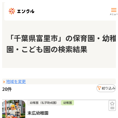
メニュー
保育園・幼稚園を探す
「千葉県富里市」の保育園・幼稚
園・こども園の検索結果
地図から探す
地域から探す
地域を変更
マイページ
20件
絞り込み
閲覧履歴
幼稚園（私学助成園）
幼稚園
末広幼稚園
お気に入り