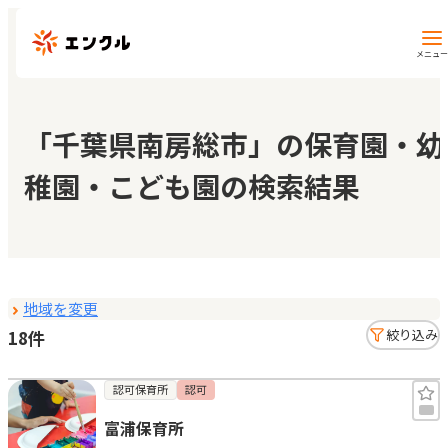
メニュー
保育園・幼稚園を探す
「千葉県南房総市」の保育園・幼
稚園・こども園の検索結果
地図から探す
地域から探す
地域を変更
マイページ
18件
絞り込み
閲覧履歴
認可保育所
認可
富浦保育所
お気に入り