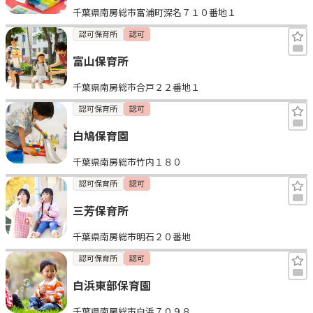
千葉県南房総市富浦町深名７１０番地１
見学日記
認可保育所
認可
富山保育所
メッセージ
千葉県南房総市合戸２２番地１
おすすめの園
認可保育所
認可
白鳩保育園
エンクルの特徴と活用方法
コラム
千葉県南房総市竹内１８０
お知らせ
認可保育所
認可
三芳保育所
千葉県南房総市明石２０番地
認可保育所
認可
白浜東部保育園
千葉県南房総市白浜７０９８