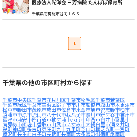
医療法人光洋会 三芳病院 たんぽぽ保育所
千葉県南房総市谷向１６５
1
千葉県の他の市区町村から探す
千葉市中央区
千葉市花見川区
千葉市稲毛区
千葉市若葉区
千葉市緑区
千葉市美浜区
銚子市
市川市
船橋市
館山市
木更津市
松戸市
野田市
茂原市
成田市
佐倉市
東金市
旭市
習志野市
柏市
勝浦市
市原市
流山市
八千代市
我孫子市
鴨川市
鎌ケ谷市
君津市
富津市
浦安市
四街道市
袖ケ浦市
八街市
印西市
白井市
富里市
南房総市
匝瑳市
香取市
山武市
いすみ市
大網白里市
酒々井町
栄町
神崎町
多古町
東庄町
九十九里町
芝山町
横芝光町
一宮町
睦沢町
長生村
白子町
長柄町
長南町
大多喜町
御宿町
鋸南町