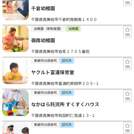
千倉幼稚園
千葉県南房総市千倉町南朝夷１４００
幼稚園（新制度園）
幼稚園
嶺南幼稚園
千葉県南房総市沓見２７０５番地
事業所内保育所
認可外
ヤクルト富浦保育室
千葉県南房総市富浦町原岡甲２０５−１
事業所内保育所
認可外
なかはら託児所 すくすくハウス
千葉県南房総市和田町仁我浦１３−１
事業所内保育所
認可外