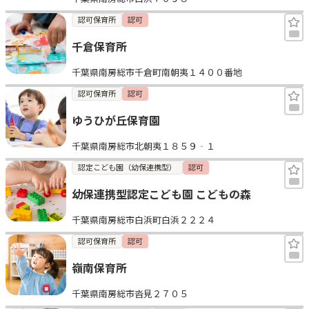
認可保育所
認可
千倉保育所
千葉県南房総市千倉町南朝夷１４００番地
認可保育所
認可
ゆうひが丘保育園
千葉県南房総市北朝夷１８５９‐１
認定こども園（幼保連携型）
認可
幼保連携型認定こども園 こどもの森
千葉県南房総市白浜町白浜２２２４
認可保育所
認可
嶺南保育所
千葉県南房総市沓見２７０５