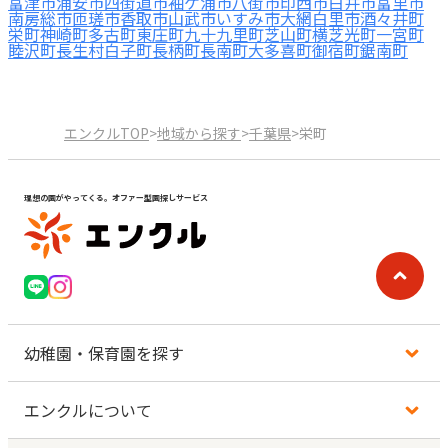
富津市
浦安市
四街道市
袖ケ浦市
八街市
印西市
白井市
富里市
南房総市
匝瑳市
香取市
山武市
いすみ市
大網白里市
酒々井町
栄町
神崎町
多古町
東庄町
九十九里町
芝山町
横芝光町
一宮町
睦沢町
長生村
白子町
長柄町
長南町
大多喜町
御宿町
鋸南町
エンクルTOP
>
地域から探す
>
千葉県
>
栄町
理想の園がやってくる。オファー型園探しサービス
幼稚園・保育園を探す
エンクルについて
地図から探す