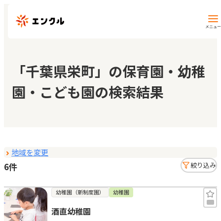
メニュー
保育園・幼稚園を探す
「千葉県栄町」の保育園・幼稚
園・こども園の検索結果
地図から探す
地域から探す
地域を変更
マイページ
6件
絞り込み
閲覧履歴
幼稚園（新制度園）
幼稚園
酒直幼稚園
お気に入り