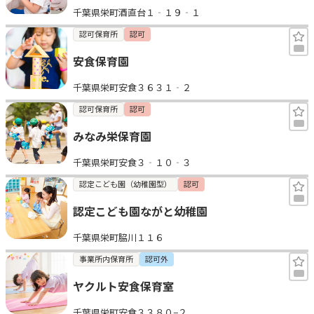
千葉県栄町酒直台１‐１９‐１
見学日記
認可保育所
認可
安食保育園
メッセージ
千葉県栄町安食３６３１‐２
おすすめの園
認可保育所
認可
みなみ栄保育園
エンクルの特徴と活用方法
コラム
千葉県栄町安食３‐１０‐３
お知らせ
認定こども園（幼稚園型）
認可
認定こども園ながと幼稚園
千葉県栄町脇川１１６
事業所内保育所
認可外
ヤクルト安食保育室
千葉県栄町安食３３８０−２