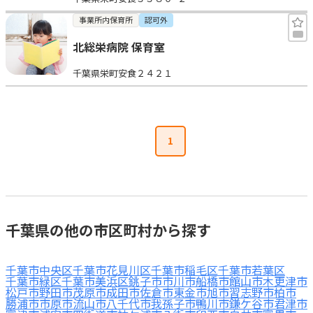
事業所内保育所
認可外
北総栄病院 保育室
千葉県栄町安食２４２１
1
千葉県の他の市区町村から探す
千葉市中央区
千葉市花見川区
千葉市稲毛区
千葉市若葉区
千葉市緑区
千葉市美浜区
銚子市
市川市
船橋市
館山市
木更津市
松戸市
野田市
茂原市
成田市
佐倉市
東金市
旭市
習志野市
柏市
勝浦市
市原市
流山市
八千代市
我孫子市
鴨川市
鎌ケ谷市
君津市