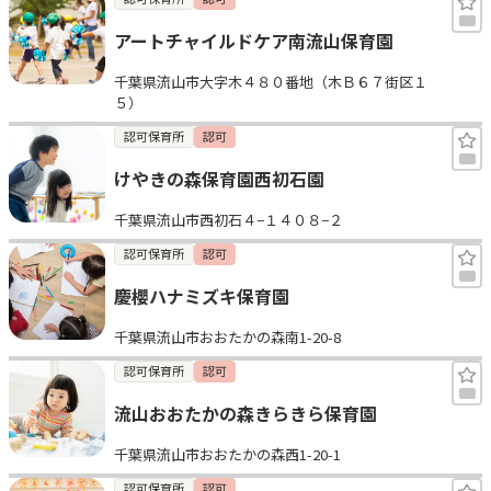
アートチャイルドケア南流山保育園
千葉県流山市大字木４８０番地（木Ｂ６７街区１
５）
認可保育所
認可
けやきの森保育園西初石園
千葉県流山市西初石４−１４０８−２
認可保育所
認可
慶櫻ハナミズキ保育園
千葉県流山市おおたかの森南1-20-8
認可保育所
認可
流山おおたかの森きらきら保育園
千葉県流山市おおたかの森西1-20-1
認可保育所
認可