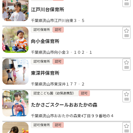
江戸川台保育所
千葉県流山市江戸川台東３‐５
認可保育所
認可
向小金保育所
千葉県流山市向小金３‐１０２‐１
認可保育所
認可
東深井保育所
千葉県流山市東深井１７７‐２
認定こども園（幼保連携型）
認可
たかさごスクールおおたかの森
千葉県流山市おおたかの森東4丁目９９番地の４
認可保育所
認可