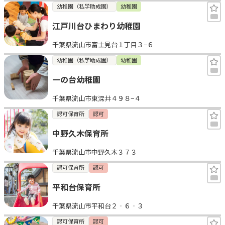
幼稚園（私学助成園）
幼稚園
江戸川台ひまわり幼稚園
千葉県流山市富士見台１丁目３−６
幼稚園（私学助成園）
幼稚園
一の台幼稚園
千葉県流山市東深井４９８−４
認可保育所
認可
中野久木保育所
千葉県流山市中野久木３７３
認可保育所
認可
平和台保育所
千葉県流山市平和台２‐６‐３
認可保育所
認可