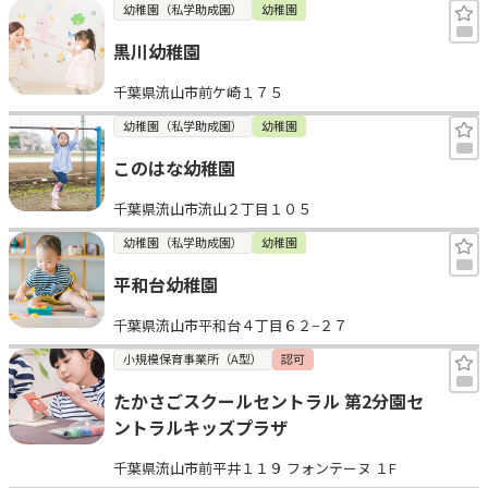
幼稚園（私学助成園）
幼稚園
黒川幼稚園
千葉県流山市前ケ崎１７５
幼稚園（私学助成園）
幼稚園
このはな幼稚園
千葉県流山市流山２丁目１０５
幼稚園（私学助成園）
幼稚園
平和台幼稚園
千葉県流山市平和台４丁目６２−２７
小規模保育事業所（A型）
認可
たかさごスクールセントラル 第2分園セ
ントラルキッズプラザ
千葉県流山市前平井１１９ フォンテーヌ １F