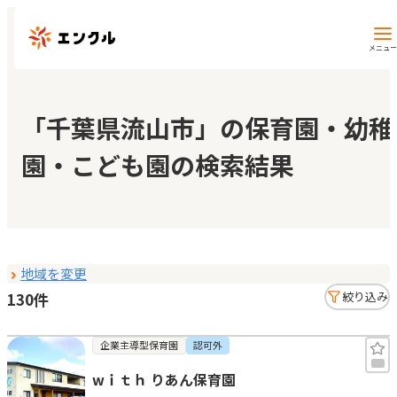
メニュー
保育園・幼稚園を探す
「千葉県流山市」の保育園・幼稚
園・こども園の検索結果
地図から探す
地域から探す
地域を変更
マイページ
130件
絞り込み
閲覧履歴
企業主導型保育園
認可外
wｉｔｈ りあん保育園
お気に入り