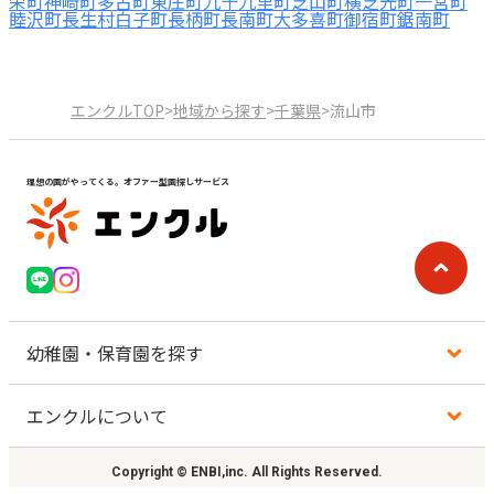
栄町
神崎町
多古町
東庄町
九十九里町
芝山町
横芝光町
一宮町
睦沢町
長生村
白子町
長柄町
長南町
大多喜町
御宿町
鋸南町
エンクルTOP
>
地域から探す
>
千葉県
>
流山市
理想の園がやってくる。オファー型園探しサービス
幼稚園・保育園を探す
エンクルについて
地図から探す
Copyright © ENBI,inc. All Rights Reserved.