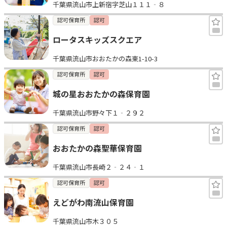
千葉県流山市上新宿字芝山１１１‐８
認可保育所
認可
ロータスキッズスクエア
千葉県流山市おおたかの森東1-10-3
認可保育所
認可
城の星おおたかの森保育園
千葉県流山市野々下１‐２９２
認可保育所
認可
おおたかの森聖華保育園
千葉県流山市長崎２‐２４‐１
認可保育所
認可
えどがわ南流山保育園
千葉県流山市木３０５