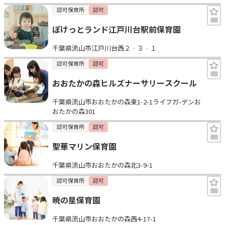
認可保育所
認可
ぽけっとランド江戸川台駅前保育園
千葉県流山市江戸川台西２‐３‐１
認可保育所
認可
おおたかの森ヒルズナーサリースクール
千葉県流山市おおたかの森東1-2-1ライフガ-デンお
おたかの森301
認可保育所
認可
聖華マリン保育園
千葉県流山市おおたかの森北3-9-1
認可保育所
認可
暁の星保育園
千葉県流山市おおたかの森西4-17-1