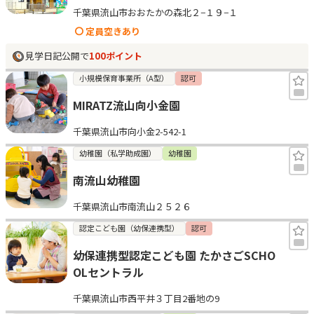
千葉県流山市おおたかの森北２−１９−１
見学日記
定員空きあり
見学日記公開で
100ポイント
メッセージ
小規模保育事業所（A型）
認可
MIRATZ流山向小金園
おすすめの園
千葉県流山市向小金2-542-1
エンクルの特徴と活用方法
幼稚園（私学助成園）
幼稚園
コラム
お知らせ
南流山幼稚園
千葉県流山市南流山２５２６
認定こども園（幼保連携型）
認可
幼保連携型認定こども園 たかさごSCHO
OLセントラル
千葉県流山市西平井３丁目2番地の9