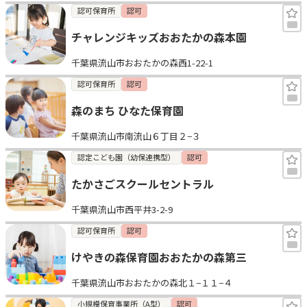
認可保育所
認可
チャレンジキッズおおたかの森本園
千葉県流山市おおたかの森西1-22-1
認可保育所
認可
森のまち ひなた保育園
千葉県流山市南流山６丁目２−３
認定こども園（幼保連携型）
認可
たかさごスクールセントラル
千葉県流山市西平井3-2-9
認可保育所
認可
けやきの森保育園おおたかの森第三
千葉県流山市おおたかの森北１−１１−４
小規模保育事業所（A型）
認可