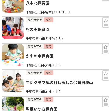
八木北保育園
千葉県流山市駒木台１１８‐１
認可保育所
認可
松の実保育園
千葉県流山市名都借４６４
認可保育所
認可
かやの木保育園
千葉県流山市大畔１９８
認可保育所
認可
生活クラブ風の村わらしこ保育園流山
千葉県流山市加４‐１２
認可保育所
認可
聖華いつき保育園