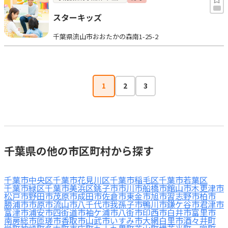
スターキッズ
千葉県流山市おおたかの森南1-25-2
1
2
3
千葉県の他の市区町村から探す
千葉市中央区
千葉市花見川区
千葉市稲毛区
千葉市若葉区
千葉市緑区
千葉市美浜区
銚子市
市川市
船橋市
館山市
木更津市
松戸市
野田市
茂原市
成田市
佐倉市
東金市
旭市
習志野市
柏市
勝浦市
市原市
流山市
八千代市
我孫子市
鴨川市
鎌ケ谷市
君津市
富津市
浦安市
四街道市
袖ケ浦市
八街市
印西市
白井市
富里市
南房総市
匝瑳市
香取市
山武市
いすみ市
大網白里市
酒々井町