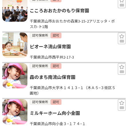
こころおおたかのもり保育園
千葉県流山市おおたかの森東3-15-2アリエッタ・ボ
スカ-ト1階
認可保育所
認可
ピオーネ流山保育園
千葉県流山市西平井2-17-3
認可保育所
認可
森のまち南流山保育園
千葉県流山市大字木１４１３−１（木Ａ５−３街区５
画地）
認可保育所
認可
ミルキーホーム向小金園
千葉県流山市向小金３−１７４−１