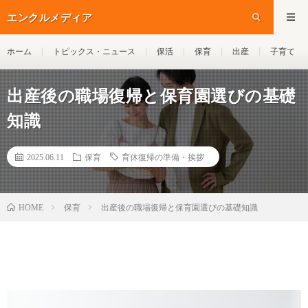
エンクルメディア
ホーム
トピックス・ニュース
保活
保育
出産
子育て
出産後の職場復帰と保育園選びの基礎
知識
2025.06.11
保育
育休復帰の準備・挨拶
保育
出産後の職場復帰と保育園選びの基礎知識
HOME