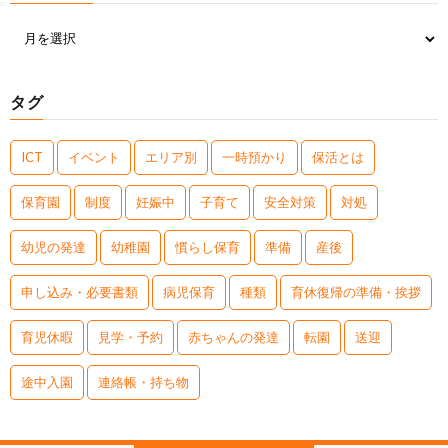
タグ
ICT
イベント
エリア別
一時預かり
保活とは
保育園
制度
妊娠中
子育て
安全対策
対処
幼児の発達
幼稚園
慣らし保育
準備
産後
申し込み・必要書類
病児保育
種類
育休復帰の準備・挨拶
育児休暇
見学・予約
赤ちゃんの発達
転園
送迎
途中入園
連絡帳・持ち物