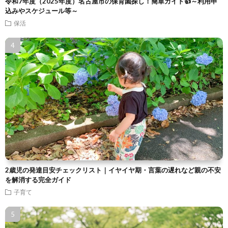
令和7年度（2025年度）名古屋市の保育園探し！簡単ガイド👍～利用申
込みやスケジュール等～
保活
2歳児の発達目安チェックリスト｜イヤイヤ期・言葉の遅れなど親の不安
を解消する完全ガイド
子育て