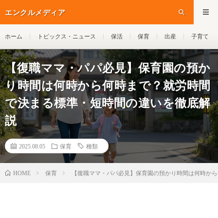
エンクルメディア
ホーム
トピックス・ニュース
保活
保育
出産
子育て
【復職ママ・パパ必見】保育園の預か
り時間は何時から何時まで？就労時間
で決まる標準・短時間の違いを徹底解
説
2025.08.05
保育
種類
保育
【復職ママ・パパ必見】保育園の預かり時間は何時から
HOME