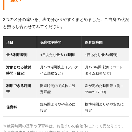
2つの区分の違いを、表で分かりやすくまとめました。ご自身の状況
と照らし合わせてみてください。
項目
保育標準時間
保育短時間
最大利用時間
1日あたり
最大11時間
1日あたり
最大8時間
対象となる就労
月120時間以上（フルタ
月120時間未満（パート
時間（目安）
イム勤務など）
タイム勤務など）
利用できる時間
開園時間内で柔軟に設
園が定めた時間帯（例：
帯
定可能
9:00〜17:00）
短時間よりやや高めに
標準時間よりやや安めに
保育料
設定
設定
※就労時間の基準や保育料は、お住まいの自治体によって異なります。