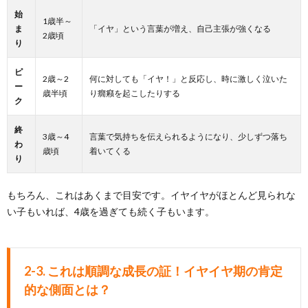
始
1歳半～
ま
「イヤ」という言葉が増え、自己主張が強くなる
2歳頃
り
ピ
2歳～2
何に対しても「イヤ！」と反応し、時に激しく泣いた
ー
歳半頃
り癇癪を起こしたりする
ク
終
3歳～4
言葉で気持ちを伝えられるようになり、少しずつ落ち
わ
歳頃
着いてくる
り
もちろん、これはあくまで目安です。イヤイヤがほとんど見られな
い子もいれば、4歳を過ぎても続く子もいます。
2-3. これは順調な成長の証！イヤイヤ期の肯定
的な側面とは？