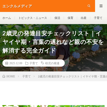
エンクルメディア
ホーム
トピックス・ニュース
保活
保育
出産
子育て
2歳児の発達目安チェックリスト｜イ
ヤイヤ期・言葉の遅れなど親の不安を
解消する完全ガイド
2025.12.09
子育て
幼児の発達
子育て
2歳児の発達目安チェックリスト｜イヤイヤ期・言葉
HOME