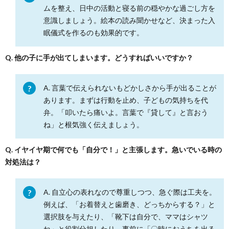
ムを整え、日中の活動と寝る前の穏やかな過ごし方を
意識しましょう。絵本の読み聞かせなど、決まった入
眠儀式を作るのも効果的です。
Q. 他の子に手が出てしまいます。どうすればいいですか？
A. 言葉で伝えられないもどかしさから手が出ることが
あります。まずは行動を止め、子どもの気持ちを代
弁。「叩いたら痛いよ。言葉で『貸して』と言おう
ね」と根気強く伝えましょう。
Q. イヤイヤ期で何でも「自分で！」と主張します。急いでいる時の
対処法は？
A. 自立心の表れなので尊重しつつ、急ぐ際は工夫を。
例えば、「お着替えと歯磨き、どっちからする？」と
選択肢を与えたり、「靴下は自分で、ママはシャツ
ね」と役割分担したり、事前に「〇時におうちを出る