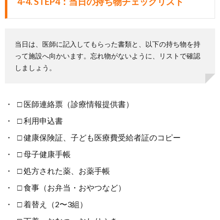
4-4. STEP4：当日の持ち物チェックリスト
当日は、医師に記入してもらった書類と、以下の持ち物を持
って施設へ向かいます。忘れ物がないように、リストで確認
しましょう。
□ 医師連絡票（診療情報提供書）
□ 利用申込書
□ 健康保険証、子ども医療費受給者証のコピー
□ 母子健康手帳
□ 処方された薬、お薬手帳
□ 食事（お弁当・おやつなど）
□ 着替え（2〜3組）