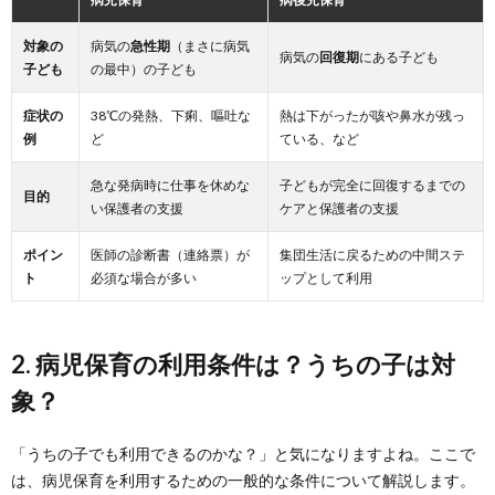
対象の
病気の
急性期
（まさに病気
病気の
回復期
にある子ども
子ども
の最中）の子ども
症状の
38℃の発熱、下痢、嘔吐な
熱は下がったが咳や鼻水が残っ
例
ど
ている、など
急な発病時に仕事を休めな
子どもが完全に回復するまでの
目的
い保護者の支援
ケアと保護者の支援
ポイン
医師の診断書（連絡票）が
集団生活に戻るための中間ステ
ト
必須な場合が多い
ップとして利用
2. 病児保育の利用条件は？うちの子は対
象？
「うちの子でも利用できるのかな？」と気になりますよね。ここで
は、病児保育を利用するための一般的な条件について解説します。