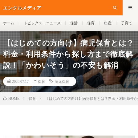
エンクルメディア
ホーム
トピックス・ニュース
保活
保育
出産
子育て
【はじめての方向け】病児保育とは？
料金・利用条件から探し方まで徹底解
説！「かわいそう」の不安も解消
2026.07.17
保育
病児保育
保育
【はじめての方向け】病児保育とは？料金・利用条件か
HOME