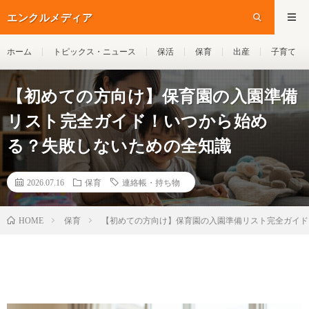
エンクルメディア
ホーム
トピックス・ニュース
保活
保育
出産
子育て
【初めての方向け】保育園の入園準備
リスト完全ガイド！いつから始め
る？失敗しないための全知識
2026.07.16
保育
連絡帳・持ち物
保育
【初めての方向け】保育園の入園準備リスト完全ガイド
HOME