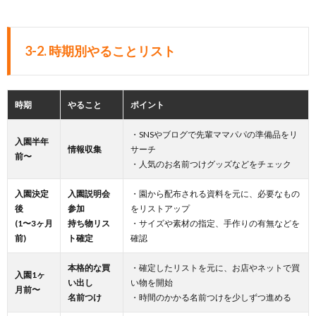
3-2. 時期別やることリスト
時期
やること
ポイント
・SNSやブログで先輩ママパパの準備品をリ
入園半年
情報収集
サーチ
前〜
・人気のお名前つけグッズなどをチェック
入園決定
入園説明会
・園から配布される資料を元に、必要なもの
後
参加
をリストアップ
(1〜3ヶ月
持ち物リス
・サイズや素材の指定、手作りの有無などを
前)
ト確定
確認
本格的な買
・確定したリストを元に、お店やネットで買
入園1ヶ
い出し
い物を開始
月前〜
名前つけ
・時間のかかる名前つけを少しずつ進める