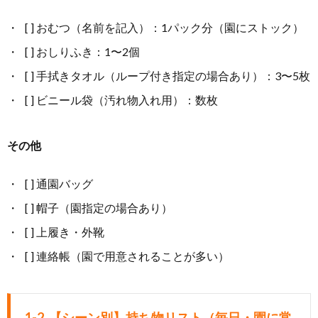
[ ] おむつ（名前を記入）：1パック分（園にストック）
[ ] おしりふき：1〜2個
[ ] 手拭きタオル（ループ付き指定の場合あり）：3〜5枚
[ ] ビニール袋（汚れ物入れ用）：数枚
その他
[ ] 通園バッグ
[ ] 帽子（園指定の場合あり）
[ ] 上履き・外靴
[ ] 連絡帳（園で用意されることが多い）
1-2. 【シーン別】持ち物リスト（毎日・園に常