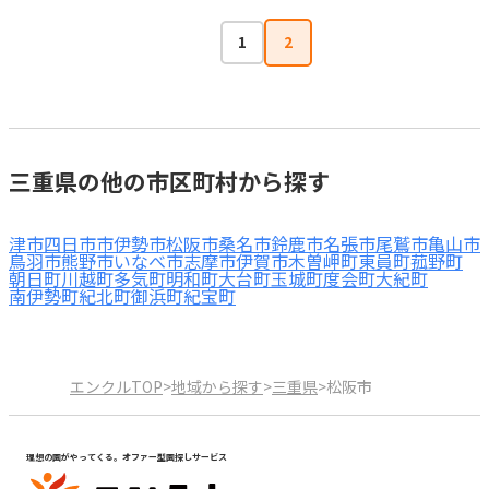
1
2
三重県の他の市区町村から探す
津市
四日市市
伊勢市
松阪市
桑名市
鈴鹿市
名張市
尾鷲市
亀山市
鳥羽市
熊野市
いなべ市
志摩市
伊賀市
木曽岬町
東員町
菰野町
朝日町
川越町
多気町
明和町
大台町
玉城町
度会町
大紀町
南伊勢町
紀北町
御浜町
紀宝町
エンクルTOP
>
地域から探す
>
三重県
>
松阪市
理想の園がやってくる。オファー型園探しサービス