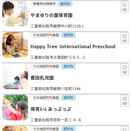
事業所内保育所
認可外
やまゆりの里保育園
三重県松阪市嬉野中川町1529-1
その他認可外施設
認可外
Happy Tree  International Preschool
三重県松阪市大黒田町５６５−２
その他認可外施設
認可外
豊田乳児園
三重県松阪市嬉野川北町1346
その他認可外施設
認可外
保育ﾙｰﾑ あっぷっぷ
三重県松阪市京町一区１４−６
その他認可外施設
認可外