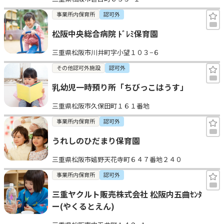
事業所内保育所
認可外
松阪中央総合病院 ﾄﾞﾚﾐ保育園
三重県松阪市川井町字小望１０３−６
その他認可外施設
認可外
乳幼児一時預り所「ちびっこはうす」
三重県松阪市久保田町１６１番地
事業所内保育所
認可外
うれしのひだまり保育園
三重県松阪市嬉野天花寺町６４７番地２４０
事業所内保育所
認可外
三重ヤクルト販売株式会社 松阪内五曲ｾﾝﾀ
ー(やくるとえん)