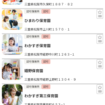
三重県松阪市久保町１８８７‐８２
見学日記
認可保育所
認可
ひまわり保育園
メッセージ
三重県松阪市上川町１５７０‐１
おすすめの園
認可保育所
認可
わかすぎ保育園
エンクルの特徴と活用方法
コラム
三重県松阪市嬉野中川町１２６３−１
お知らせ
認可保育所
認可
嬉野保育園
三重県松阪市嬉野上野町１３０４‐９
認可保育所
認可
わかすぎ第三保育園
三重県松阪市甚目町６５３−１