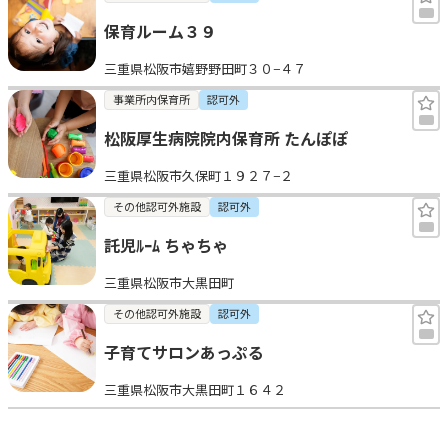
保育ルーム３９
三重県松阪市嬉野野田町３０−４７
事業所内保育所
認可外
松阪厚生病院院内保育所 たんぽぽ
三重県松阪市久保町１９２７−２
その他認可外施設
認可外
託児ﾙｰﾑ ちゃちゃ
三重県松阪市大黒田町
その他認可外施設
認可外
子育てサロンあっぷる
三重県松阪市大黒田町１６４２