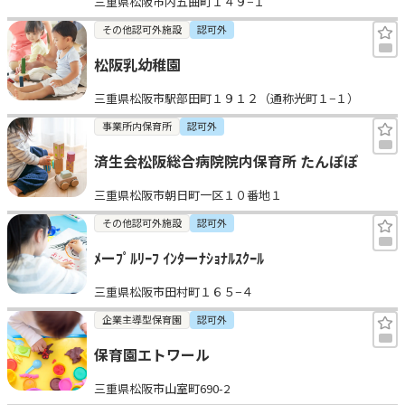
三重県松阪市内五曲町１４９−１
その他認可外施設
認可外
松阪乳幼稚園
三重県松阪市駅部田町１９１２（通称光町１−１）
事業所内保育所
認可外
済生会松阪総合病院院内保育所 たんぽぽ
三重県松阪市朝日町一区１０番地１
その他認可外施設
認可外
ﾒーﾌﾟﾙﾘｰﾌ ｲﾝﾀーﾅｼｮﾅﾙｽｸｰﾙ
三重県松阪市田村町１６５−４
企業主導型保育園
認可外
保育園エトワール
三重県松阪市山室町690-2