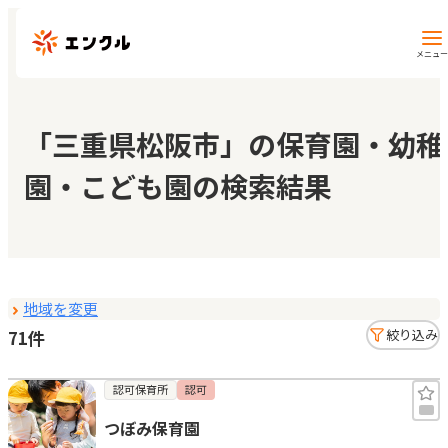
メニュー
保育園・幼稚園を探す
「三重県松阪市」の保育園・幼稚
園・こども園の検索結果
地図から探す
地域から探す
地域を変更
マイページ
71件
絞り込み
閲覧履歴
認可保育所
認可
つぼみ保育園
お気に入り