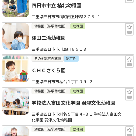
四日市市立 楠北幼稚園
三重県四日市市楠町南五味塚２７５−１
幼稚園（私学助成園）
幼稚園
津田三滝幼稚園
三重県四日市市川島町６５１３
その他認可外施設
認可外
ＣＨＣさくら園
三重県四日市市桜台１丁目３９−２
幼稚園（私学助成園）
幼稚園
学校法人富田文化学園 羽津文化幼稚園
三重県四日市市別名５丁目４−３１ 学校法人富田文
化学園 羽津文化幼稚園
幼稚園（私学助成園）
幼稚園