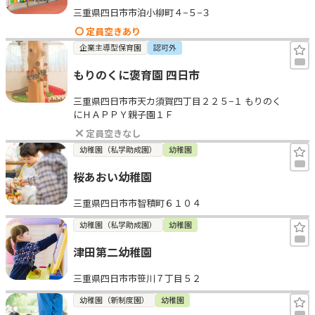
三重県四日市市泊小柳町４−５−３
見学日記
定員空きあり
企業主導型保育園
認可外
メッセージ
もりのくに褒育園 四日市
三重県四日市市天カ須賀四丁目２２５−１ もりのく
おすすめの園
にＨＡＰＰＹ親子園１Ｆ
定員空きなし
エンクルの特徴と活用方法
幼稚園（私学助成園）
幼稚園
コラム
お知らせ
桜あおい幼稚園
三重県四日市市智積町６１０４
幼稚園（私学助成園）
幼稚園
津田第二幼稚園
三重県四日市市笹川７丁目５２
幼稚園（新制度園）
幼稚園