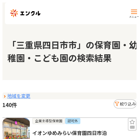
メニュー
保育園・幼稚園を探す
「三重県四日市市」の保育園・幼
稚園・こども園の検索結果
地図から探す
地域から探す
地域を変更
マイページ
140件
絞り込み
閲覧履歴
企業主導型保育園
認可外
イオンゆめみらい保育園四日市泊
お気に入り