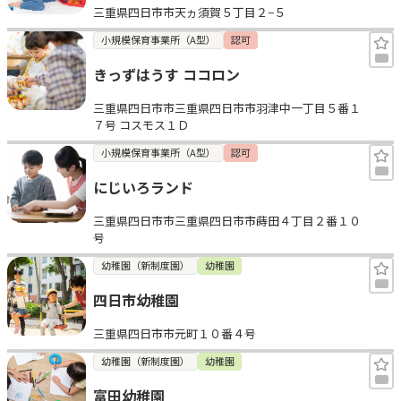
三重県四日市市天ヵ須賀５丁目２−５
小規模保育事業所（A型）
認可
きっずはうす ココロン
三重県四日市市三重県四日市市羽津中一丁目５番１
７号 コスモス１Ｄ
小規模保育事業所（A型）
認可
にじいろランド
三重県四日市市三重県四日市市蒔田４丁目２番１０
号
幼稚園（新制度園）
幼稚園
四日市幼稚園
三重県四日市市元町１０番４号
幼稚園（新制度園）
幼稚園
富田幼稚園