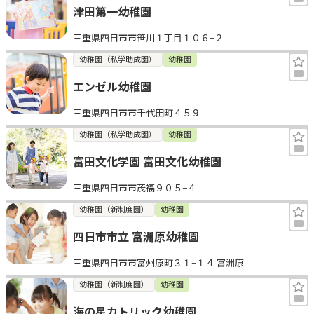
津田第一幼稚園
三重県四日市市笹川１丁目１０６−２
幼稚園（私学助成園）
幼稚園
エンゼル幼稚園
三重県四日市市千代田町４５９
幼稚園（私学助成園）
幼稚園
富田文化学園 富田文化幼稚園
三重県四日市市茂福９０５−４
幼稚園（新制度園）
幼稚園
四日市市立 富洲原幼稚園
三重県四日市市富州原町３１−１４ 富洲原
幼稚園（新制度園）
幼稚園
海の星カトリック幼稚園