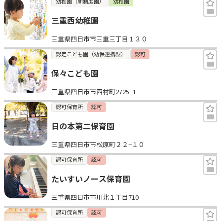
幼稚園（新制度園）
幼稚園
三重西幼稚園
三重県四日市市三重三丁目１３０
認定こども園（幼保連携型）
認可
保々こども園
三重県四日市市西村町2725−1
認可保育所
認可
日の本第二保育園
三重県四日市市松原町２２−１０
認可保育所
認可
たいすいノース保育園
三重県四日市市川北１丁目710
認可保育所
認可