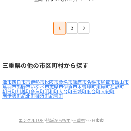
1
2
3
三重県の他の市区町村から探す
津市
四日市市
伊勢市
松阪市
桑名市
鈴鹿市
名張市
尾鷲市
亀山市
鳥羽市
熊野市
いなべ市
志摩市
伊賀市
木曽岬町
東員町
菰野町
朝日町
川越町
多気町
明和町
大台町
玉城町
度会町
大紀町
南伊勢町
紀北町
御浜町
紀宝町
エンクルTOP
>
地域から探す
>
三重県
>
四日市市