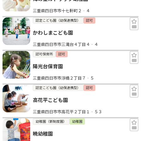
三重県四日市市十七軒町２‐４
認定こども園（幼保連携型）
認可
かわしまこども園
三重県四日市市三滝台４丁目４‐４
認可保育所
認可
陽光台保育園
三重県四日市市浮橋２丁目７‐５
認定こども園（幼保連携型）
認可
高花平こども園
三重県四日市市高花平２丁目１‐５３
幼稚園（新制度園）
幼稚園
暁幼稚園