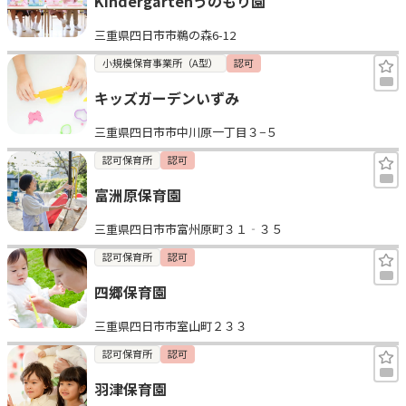
Kindergartenうのもり園
三重県四日市市鵜の森6-12
小規模保育事業所（A型）
認可
キッズガーデンいずみ
三重県四日市市中川原一丁目３−５
認可保育所
認可
富洲原保育園
三重県四日市市富州原町３１‐３５
認可保育所
認可
四郷保育園
三重県四日市市室山町２３３
認可保育所
認可
羽津保育園