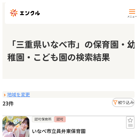
メニュー
保育園・幼稚園を探す
「三重県いなべ市」の保育園・幼
稚園・こども園の検索結果
地図から探す
地域から探す
地域を変更
マイページ
23件
絞り込み
閲覧履歴
認可保育所
認可
いなべ市立員弁東保育園
お気に入り