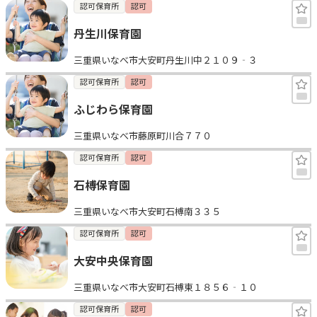
認可保育所
認可
丹生川保育園
三重県いなべ市大安町丹生川中２１０９‐３
認可保育所
認可
ふじわら保育園
三重県いなべ市藤原町川合７７０
認可保育所
認可
石榑保育園
三重県いなべ市大安町石榑南３３５
認可保育所
認可
大安中央保育園
三重県いなべ市大安町石榑東１８５６‐１０
認可保育所
認可