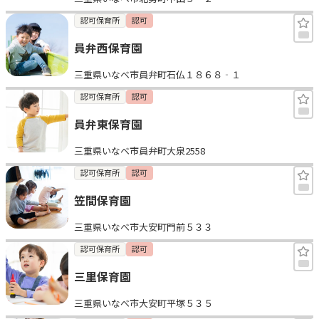
認可保育所
認可
員弁西保育園
三重県いなべ市員弁町石仏１８６８‐１
認可保育所
認可
員弁東保育園
三重県いなべ市員弁町大泉2558
認可保育所
認可
笠間保育園
三重県いなべ市大安町門前５３３
認可保育所
認可
三里保育園
三重県いなべ市大安町平塚５３５