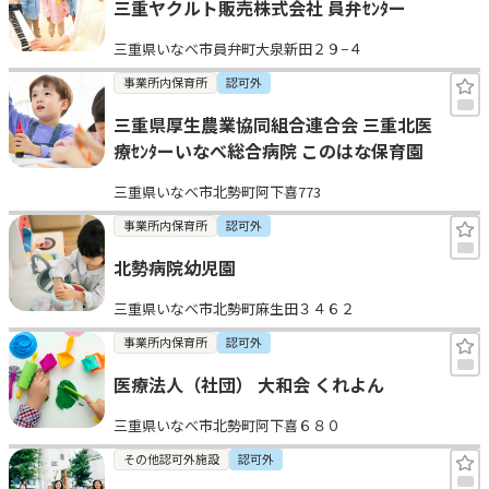
三重ヤクルト販売株式会社 員弁ｾﾝﾀー
三重県いなべ市員弁町大泉新田２９−４
事業所内保育所
認可外
三重県厚生農業協同組合連合会 三重北医
療ｾﾝﾀーいなべ総合病院 このはな保育園
三重県いなべ市北勢町阿下喜773
事業所内保育所
認可外
北勢病院幼児園
三重県いなべ市北勢町麻生田３４６２
事業所内保育所
認可外
医療法人（社団） 大和会 くれよん
三重県いなべ市北勢町阿下喜６８０
その他認可外施設
認可外