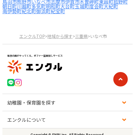
鳥羽市
熊野市
いなべ市
志摩市
伊賀市
木曽岬町
東員町
菰野町
朝日町
川越町
多気町
明和町
大台町
玉城町
度会町
大紀町
南伊勢町
紀北町
御浜町
紀宝町
エンクルTOP
>
地域から探す
>
三重県
>
いなべ市
理想の園がやってくる。オファー型園探しサービス
幼稚園・保育園を探す
エンクルについて
地図から探す