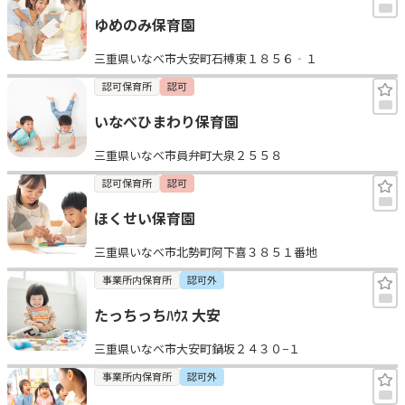
ゆめのみ保育園
三重県いなべ市大安町石榑東１８５６‐１
認可保育所
認可
いなべひまわり保育園
三重県いなべ市員弁町大泉２５５８
認可保育所
認可
ほくせい保育園
三重県いなべ市北勢町阿下喜３８５１番地
事業所内保育所
認可外
たっちっちﾊｳｽ 大安
三重県いなべ市大安町鍋坂２４３０−１
事業所内保育所
認可外