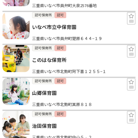
三重県いなべ市員弁町大泉2576番地
見学日記
認可保育所
認可
いなべ市立中保育園
メッセージ
三重県いなべ市員弁町楚原６４４−１９
おすすめの園
認可保育所
認可
このはな保育所
エンクルの特徴と活用方法
コラム
三重県いなべ市北勢町阿下喜１２５５−１
お知らせ
認可保育所
認可
山郷保育園
三重県いなべ市北勢町其原８１８
認可保育所
認可
治田保育園
三重県いなべ市北勢町中山５‐２