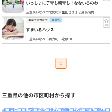
いっしょに子育ち親育ち！なないろのわ
三重県いなべ市北勢町麻生田２３１２萬笑院内
事業所内保育所
認可外
すまいるハウス
三重県いなべ市員弁町市之原10
1
三重県の他の市区町村から探す
津市
四日市市
伊勢市
松阪市
桑名市
鈴鹿市
名張市
尾鷲市
亀山市