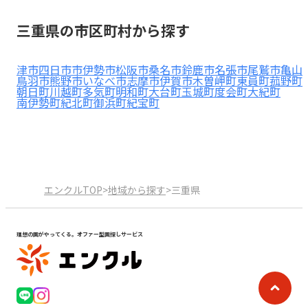
見学日記
三重県の市区町村から探す
メッセージ
津市
四日市市
伊勢市
松阪市
桑名市
鈴鹿市
名張市
尾鷲市
亀山
鳥羽市
熊野市
いなべ市
志摩市
伊賀市
木曽岬町
東員町
菰野町
朝日町
川越町
多気町
明和町
大台町
玉城町
度会町
大紀町
南伊勢町
紀北町
御浜町
紀宝町
おすすめの園
エンクルの特徴と活用方法
コラム
お知らせ
エンクルTOP
>
地域から探す
>
三重県
理想の園がやってくる。オファー型園探しサービス