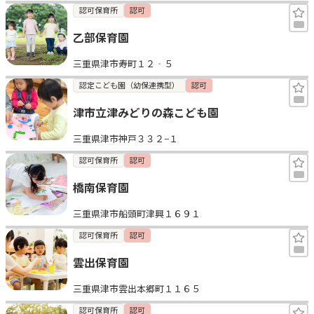
認可保育所
認可
乙部保育園
三重県津市寿町１２‐５
認定こども園（幼保連携型）
認可
津市立津みどりの森こども園
三重県津市神戸３３２−１
認可保育所
認可
橋南保育園
三重県津市船頭町津興１６９１
認可保育所
認可
雲出保育園
三重県津市雲出本郷町１１６５
認可保育所
認可