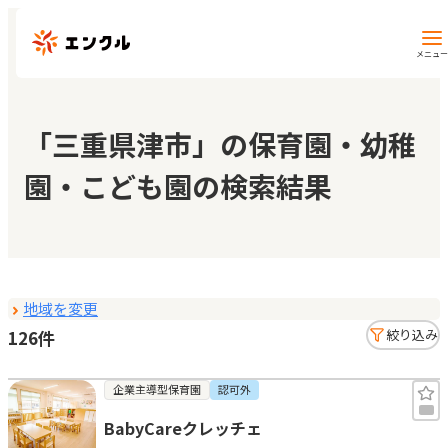
メニュー
保育園・幼稚園を探す
「三重県津市」の保育園・幼稚
園・こども園の検索結果
地図から探す
地域から探す
地域を変更
マイページ
126件
絞り込み
閲覧履歴
企業主導型保育園
認可外
BabyCareクレッチェ
お気に入り