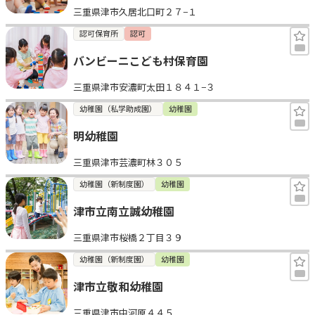
三重県津市久居北口町２７−１
認可保育所
認可
バンビーニこども村保育園
三重県津市安濃町太田１８４１−３
幼稚園（私学助成園）
幼稚園
明幼稚園
三重県津市芸濃町林３０５
幼稚園（新制度園）
幼稚園
津市立南立誠幼稚園
三重県津市桜橋２丁目３９
幼稚園（新制度園）
幼稚園
津市立敬和幼稚園
三重県津市中河原４４５