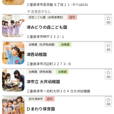
三重県津市高茶屋 ６丁目１１−９ｱｲﾑB101
見学日記
定員空きなし
認定こども園（幼保連携型）
認可
メッセージ
津みどりの森こども園
三重県津市神戸３３２−１
おすすめの園
幼稚園（私学助成園）
幼稚園
エンクルの特徴と活用方法
津西幼稚園
コラム
お知らせ
三重県津市河辺町２２７３−８
幼稚園（新制度園）
幼稚園
津市立 大井幼稚園
三重県津市一志町大仰３０４ 立大井幼稚園
認可保育所
認可
ひまわり保育園