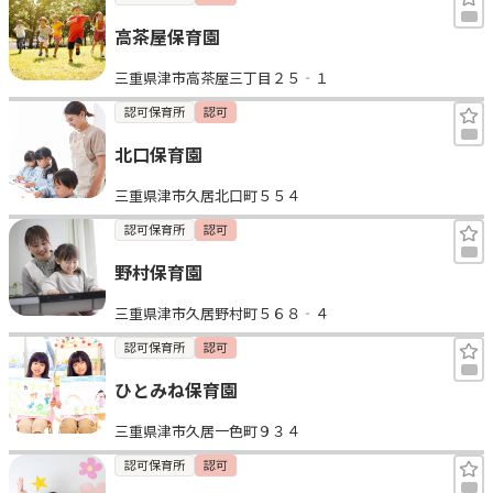
高茶屋保育園
三重県津市高茶屋三丁目２５‐１
認可保育所
認可
北口保育園
三重県津市久居北口町５５４
認可保育所
認可
野村保育園
三重県津市久居野村町５６８‐４
認可保育所
認可
ひとみね保育園
三重県津市久居一色町９３４
認可保育所
認可