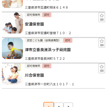
三重県津市芸濃町椋本６１４８
認可保育所
認可
安濃保育園
三重県津市安濃町曽根７１０‐２
認定こども園（幼保連携型）
認可
津市立香良洲浜っ子幼児園
三重県津市香良洲町５７２２
認可保育所
認可
川合保育園
三重県津市一志町八太１０１７‐１