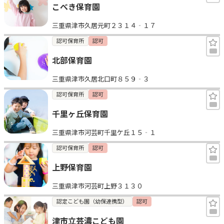
こべき保育園
三重県津市久居元町２３１４‐１７
認可保育所
認可
北部保育園
三重県津市久居北口町８５９‐３
認可保育所
認可
千里ヶ丘保育園
三重県津市河芸町千里ケ丘１５‐１
認可保育所
認可
上野保育園
三重県津市河芸町上野３１３０
認定こども園（幼保連携型）
認可
津市立芸濃こども園