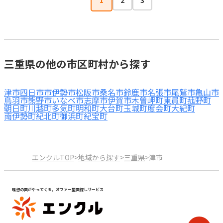
1
2
3
三重県の他の市区町村から探す
津市
四日市市
伊勢市
松阪市
桑名市
鈴鹿市
名張市
尾鷲市
亀山市
鳥羽市
熊野市
いなべ市
志摩市
伊賀市
木曽岬町
東員町
菰野町
朝日町
川越町
多気町
明和町
大台町
玉城町
度会町
大紀町
南伊勢町
紀北町
御浜町
紀宝町
エンクルTOP
>
地域から探す
>
三重県
>
津市
理想の園がやってくる。オファー型園探しサービス