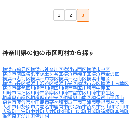
1
2
3
神奈川県の他の市区町村から探す
横浜市鶴見区
横浜市神奈川区
横浜市西区
横浜市中区
横浜市南区
横浜市保土ケ谷区
横浜市磯子区
横浜市金沢区
横浜市港北区
横浜市戸塚区
横浜市港南区
横浜市旭区
横浜市緑区
横浜市瀬谷区
横浜市栄区
横浜市泉区
横浜市青葉区
横浜市都筑区
川崎市川崎区
川崎市幸区
川崎市中原区
川崎市高津区
川崎市多摩区
川崎市宮前区
川崎市麻生区
相模原市緑区
相模原市中央区
相模原市南区
横須賀市
平塚市
鎌倉市
藤沢市
小田原市
茅ヶ崎市
逗子市
三浦市
秦野市
厚木市
大和市
伊勢原市
海老名市
座間市
南足柄市
綾瀬市
葉山町
寒川町
大磯町
二宮町
中井町
大井町
松田町
山北町
開成町
箱根町
真鶴町
湯河原町
愛川町
清川村