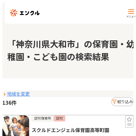
メニュー
保育園・幼稚園を探す
「神奈川県大和市」の保育園・幼
稚園・こども園の検索結果
地図から探す
地域から探す
地域を変更
マイページ
136件
絞り込み
閲覧履歴
認可保育所
認可
スクルドエンジェル保育園高等町園
お気に入り