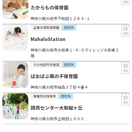
たからもの保育園
神奈川県大和市下和田１２６４−１
企業主導型保育園
認可外
MahaloStation
神奈川県大和市大和東１−４−５ヴィレッジ大和東２
階
その他認可外施設
認可外
ばおばぶ風の子保育園
神奈川県大和市桜森３丁目４番４
事業所内保育所
認可外
読売センター大和桜ヶ丘
神奈川県大和市上和田１８００