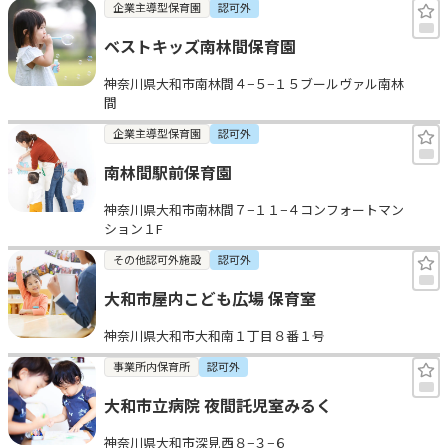
企業主導型保育園
認可外
ベストキッズ南林間保育園
神奈川県大和市南林間４−５−１５ブールヴァル南林
間
企業主導型保育園
認可外
南林間駅前保育園
神奈川県大和市南林間７−１１−４コンフォートマン
ション１F
その他認可外施設
認可外
大和市屋内こども広場 保育室
神奈川県大和市大和南１丁目８番１号
事業所内保育所
認可外
大和市立病院 夜間託児室みるく
神奈川県大和市深見西８−３−６