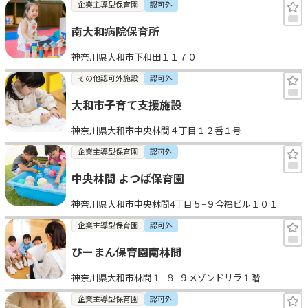
企業主導型保育園
認可外
南大和病院保育所
神奈川県大和市下和田１１７０
その他認可外施設
認可外
大和市子育て支援施設
神奈川県大和市中央林間４丁目１２番１号
企業主導型保育園
認可外
中央林間 よつば保育園
神奈川県大和市中央林間4丁目５−９今福ビル１０１
企業主導型保育園
認可外
ぴーまん保育園南林間
神奈川県大和市林間１−８−９メゾンドリラ１階
企業主導型保育園
認可外