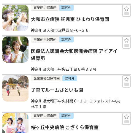
事業所内保育所
認可外
大和市立病院 託児室 ひまわり保育園
神奈川県大和市深見西８−６−２６
事業所内保育所
認可外
医療法人徳洲会大和徳洲会病院 アイアイ
保育所
神奈川県大和市中央四丁目６番３３号
企業主導型保育園
認可外
子育てルームさといも園
神奈川県大和市中央林間６−１１−１フォレスト中央
林間１階
事業所内保育所
認可外
桜ヶ丘中央病院 こざくら保育室