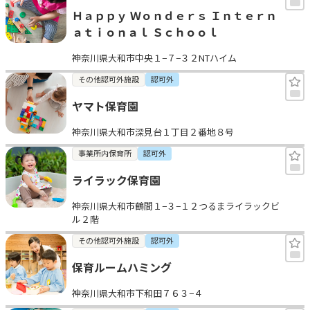
Ｈａｐｐｙ Ｗｏｎｄｅｒｓ Ｉｎｔｅｒｎ
ａｔｉｏｎａｌ Ｓｃｈｏｏｌ
神奈川県大和市中央１−７−３２NTハイム
その他認可外施設
認可外
ヤマト保育園
神奈川県大和市深見台１丁目２番地８号
事業所内保育所
認可外
ライラック保育園
神奈川県大和市鶴間１−３−１２つるまライラックビ
ル２階
その他認可外施設
認可外
保育ルームハミング
神奈川県大和市下和田７６３−４