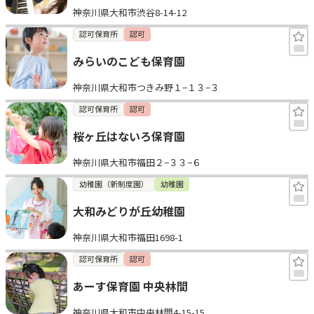
神奈川県大和市渋谷8-14-12
見学日記
認可保育所
認可
みらいのこども保育園
メッセージ
神奈川県大和市つきみ野１−１３−３
おすすめの園
認可保育所
認可
桜ヶ丘はないろ保育園
エンクルの特徴と活用方法
コラム
神奈川県大和市福田２−３３−６
お知らせ
幼稚園（新制度園）
幼稚園
大和みどりが丘幼稚園
神奈川県大和市福田1698-1
認可保育所
認可
あーす保育園 中央林間
神奈川県大和市中央林間4-15-15