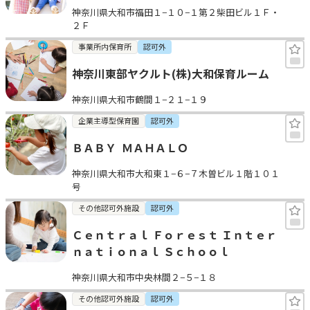
神奈川県大和市福田１−１０−１第２柴田ビル１Ｆ・
２Ｆ
事業所内保育所
認可外
神奈川東部ヤクルト(株)大和保育ルーム
神奈川県大和市鶴間１−２１−１９
企業主導型保育園
認可外
ＢＡＢＹ  ＭＡＨＡＬＯ
神奈川県大和市大和東１−６−７木曽ビル１階１０１
号
その他認可外施設
認可外
Ｃｅｎｔｒａｌ Ｆｏｒｅｓｔ Ｉｎｔｅｒ
ｎａｔｉｏｎａｌ Ｓｃｈｏｏｌ
神奈川県大和市中央林間２−５−１８
その他認可外施設
認可外