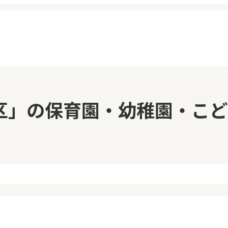
イページ
見学日記
区」の保育園・幼稚園・こど
覧履歴
メッセージ
気に入り
おすすめの園