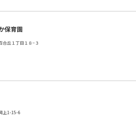
か保育園
百合丘１丁目１８−３
1-15-6