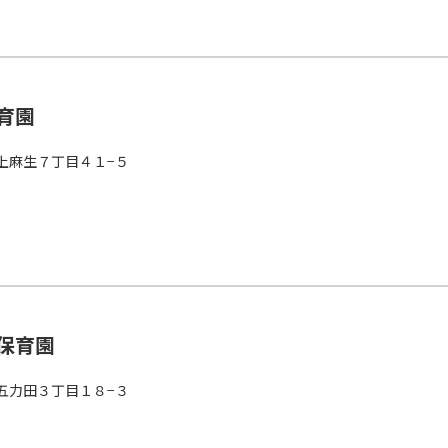
育園
上麻生７丁目４１−５
保育園
五力田３丁目１８−３