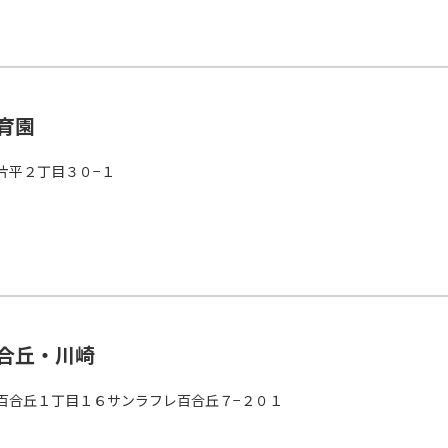
育園
片平２丁目３０−１
合丘・川崎
百合丘１丁目１６サンラフレ百合丘７−２０１