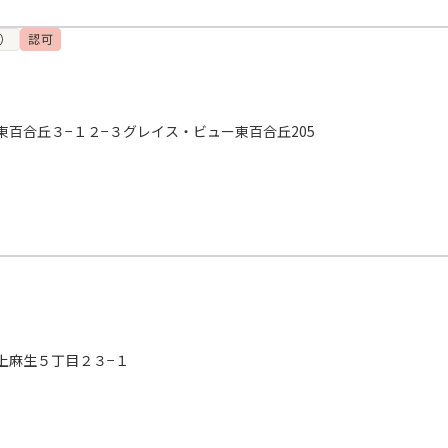
）
認可
百合丘３−１２−３グレイス・ビュー東百合丘205
上麻生５丁目２３−１