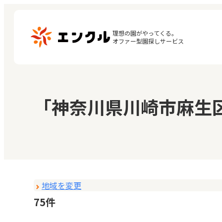
理想の園がやってくる。

オファー型園探しサービス
マ
保育園・幼稚園を探す
「神奈川県川崎市麻生
閲
地図から探す
お
地域から探す
地域を変更
75件