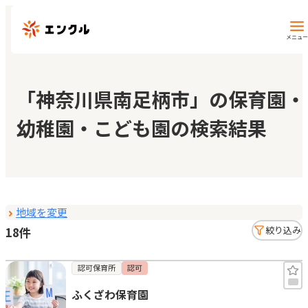
メニュー
保育園・幼稚園を探す
「神奈川県南足柄市」の保育園・
幼稚園・こども園の検索結果
地図から探す
地域から探す
地域を変更
マイページ
18件
絞り込み
閲覧履歴
認可保育所
認可
ふくざわ保育園
お気に入り