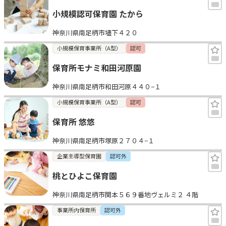
小規模認可保育園 たから
神奈川県南足柄市壗下４２０
小規模保育事業所（A型）
認可
保育所モナミ和田河原園
神奈川県南足柄市和田河原４４０−１
小規模保育事業所（A型）
認可
保育所 悠悠
神奈川県南足柄市塚原２７０４−１
企業主導型保育園
認可外
桃とひよこ保育園
神奈川県南足柄市関本５６９番地ヴェルミ２ ４階
事業所内保育所
認可外