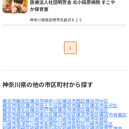
医療法人社団明芳会 北小田原病院 すこや
か保育室
神奈川県南足柄市矢倉沢６２５
1
神奈川県の他の市区町村から探す
横浜市鶴見区
横浜市神奈川区
横浜市西区
横浜市中区
横浜市南区
横浜市保土ケ谷区
横浜市磯子区
横浜市金沢区
横浜市港北区
横浜市戸塚区
横浜市港南区
横浜市旭区
横浜市緑区
横浜市瀬谷区
横浜市栄区
横浜市泉区
横浜市青葉区
横浜市都筑区
川崎市川崎区
川崎市幸区
川崎市中原区
川崎市高津区
川崎市多摩区
川崎市宮前区
川崎市麻生区
相模原市緑区
相模原市中央区
相模原市南区
横須賀市
平塚市