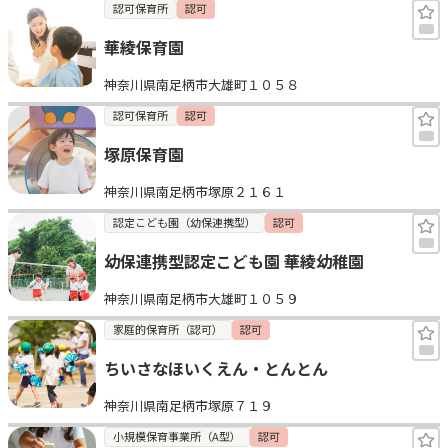
認可保育所
認可
華綾保育園
神奈川県南足柄市大雄町１０５８
認可保育所
認可
塚原保育園
神奈川県南足柄市塚原２１６１
認定こども園（幼保連携型）
認可
幼保連携型認定こども園 華綾幼稚園
神奈川県南足柄市大雄町１０５９
家庭的保育所（認可）
認可
ちいさなほいくえん・とんとん
神奈川県南足柄市塚原７１９
小規模保育事業所（A型）
認可