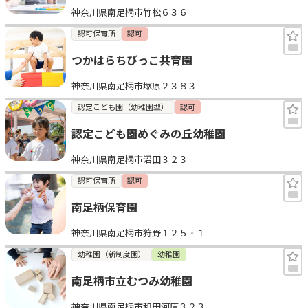
神奈川県南足柄市竹松６３６
見学日記
認可保育所
認可
つかはらちびっこ共育園
メッセージ
神奈川県南足柄市塚原２３８３
おすすめの園
認定こども園（幼稚園型）
認可
認定こども園めぐみの丘幼稚園
エンクルの特徴と活用方法
コラム
神奈川県南足柄市沼田３２３
お知らせ
認可保育所
認可
南足柄保育園
神奈川県南足柄市狩野１２５‐１
幼稚園（新制度園）
幼稚園
南足柄市立むつみ幼稚園
神奈川県南足柄市和田河原３２３