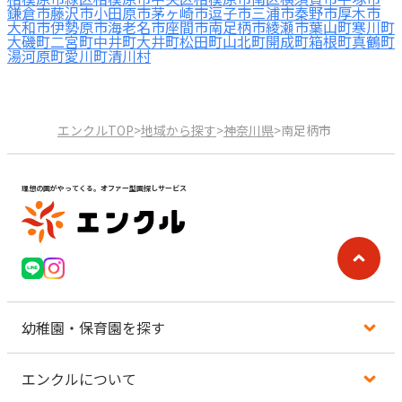
鎌倉市
藤沢市
小田原市
茅ヶ崎市
逗子市
三浦市
秦野市
厚木市
大和市
伊勢原市
海老名市
座間市
南足柄市
綾瀬市
葉山町
寒川町
大磯町
二宮町
中井町
大井町
松田町
山北町
開成町
箱根町
真鶴町
湯河原町
愛川町
清川村
エンクルTOP
>
地域から探す
>
神奈川県
>
南足柄市
理想の園がやってくる。オファー型園探しサービス
幼稚園・保育園を探す
エンクルについて
地図から探す