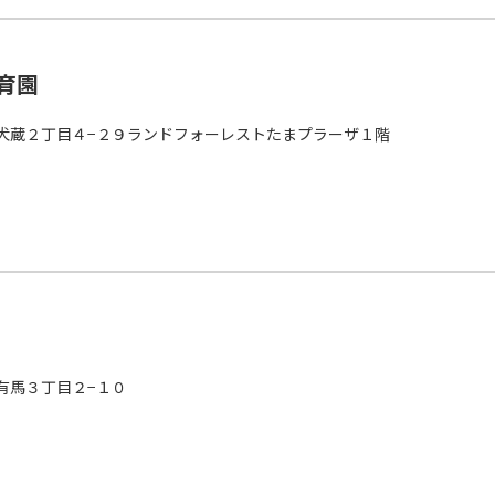
育園
犬蔵２丁目４−２９ランドフォーレストたまプラーザ１階
有馬３丁目２−１０