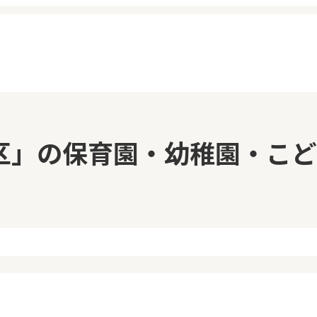
イページ
見学日記
区」の保育園・幼稚園・こど
覧履歴
メッセージ
気に入り
おすすめの園