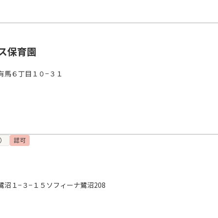
ス保育園
有馬６丁目１０−３１
）
認可
沼１−３−１５ソフィーナ鷺沼208