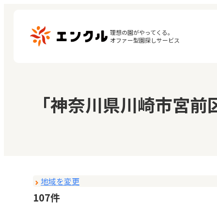
理想の園がやってくる。

オファー型園探しサービス
マ
保育園・幼稚園を探す
「神奈川県川崎市宮前
閲
地図から探す
お
地域から探す
地域を変更
107件