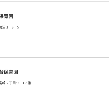
保育園
鷺沼１−８−５
台保育園
宮崎２丁目９−３３階