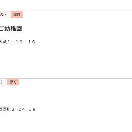
携型）
認可
ご幼稚園
犬蔵１‐１９‐１６
型）
認可
西野川２−２４−１８