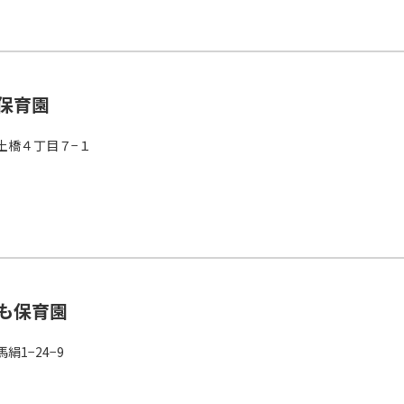
保育園
土橋４丁目７−１
も保育園
1−24−9