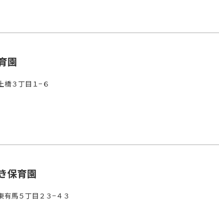
育園
土橋３丁目１−６
き保育園
東有馬５丁目２３−４３